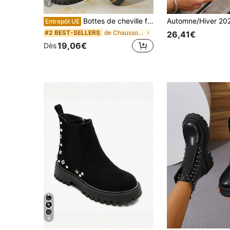
5
Bottes de cheville femme en velours noir unicolore, style mode décontracté pour l'automne/hiver. Semelle épaisse confortable et fermeture éclair double. Convient pour toutes les saisons.
Entrepôt UE
de Chaussons Bottes à la mode pour femmes
#2 BEST-SELLERS
26,41€
19,06€
Dès
6