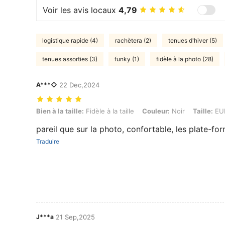
Voir les avis locaux
4,79
logistique rapide (4)
rachètera (2)
tenues d'hiver (5)
tenues assorties (3)
funky (1)
fidèle à la photo (28)
A***◇
22 Dec,2024
Bien à la taille: Fidèle à la taille, Couleur: Noir, Taille: EUR36
Bien à la taille:
Fidèle à la taille
Couleur:
Noir
Taille:
EU
pareil que sur la photo, confortable, les plate-for
Traduire
J***a
21 Sep,2025