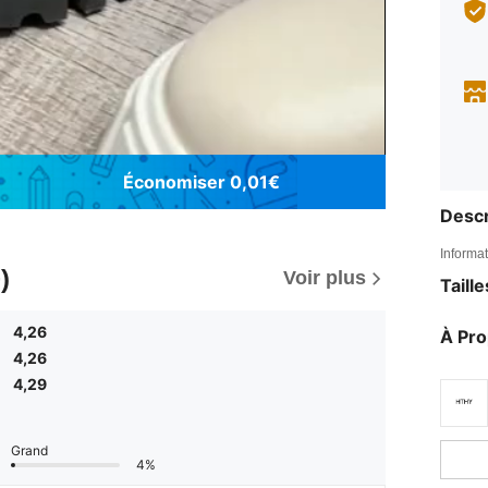
Économiser 0,01€
Descr
Informat
)
Voir plus
Taill
4,26
À Pr
4,26
4,29
Grand
4%