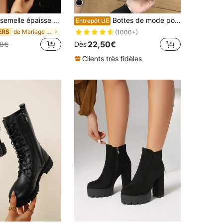
r le printemps, l'automne et l'hiver. Convient pour une utilisation quotidienne, les fêtes, les mariages. Peut être assorti avec des jeans, jupes, pantalons , robes, vestes
Bottes de mode pour femmes, bottines et bottines, bottes à lacets doublées de thermique chaudes à semelle épaisse grande taille, nouvelles bottes mi-mollet en cuir style coréen, bottes pour femmes en cuir PU à semelle souple et confortable
Entrepôt UE
de Mariage Bottes à la mode pour femmes
ERS
(1000+)
22,50€
78€
Dès
Clients très fidèles