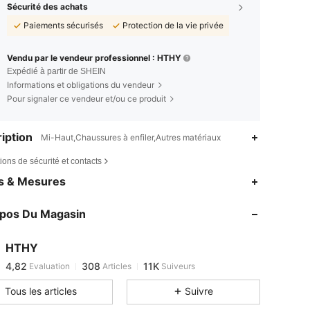
Sécurité des achats
Paiements sécurisés
Protection de la vie privée
Vendu par le vendeur professionnel : HTHY
Expédié à partir de SHEIN
Informations et obligations du vendeur
Pour signaler ce vendeur et/ou ce produit
iption
Mi-Haut,Chaussures à enfiler,Autres matériaux
ions de sécurité et contacts
4,82
308
11K
es & Mesures
4,82
308
11K
opos Du Magasin
4,82
308
11K
4,82
308
11K
HTHY
4,82
308
11K
Evaluation
Articles
Suiveurs
p***e
est en train de naviguer
4,82
308
11K
Tous les articles
Suivre
4,82
308
11K