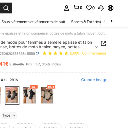
0
0
ouver. Press Enter to select.
Sous-vêtements et vêtements de nuit
Sports & Extérieur
Enfants
Bottes de mode pour femmes à semelle épaisse et talon compensé, bottes de moto à talon moyen, bottes Chelsea à enfiler pour l'extérieur et la rue, Halloween, Trick Or Treat
 de mode pour femmes à semelle épaisse et talon
sé, bottes de moto à talon moyen, bottes
 à enfiler pour l'extérieur et la rue, Halloween,
x25092055356845559
(1000+ Commentaires)
Or Treat
,41€
ICE AND AVAILABILITY
25,42€
Prix TTC, droits inclus
ur:
Gris
Grande image
Type