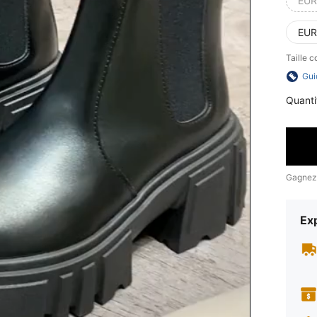
EUR
EUR
Taille 
Gui
Quanti
Gagnez
Exp