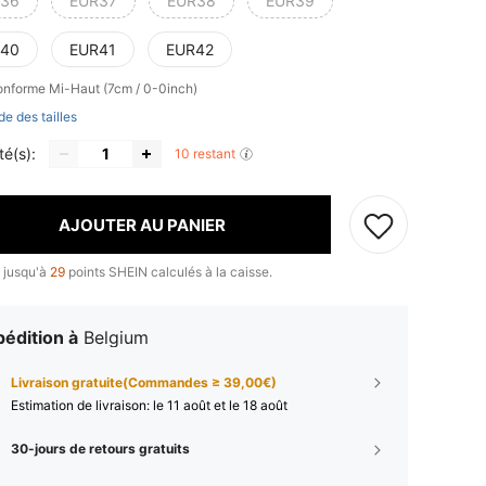
36
EUR37
EUR38
EUR39
40
EUR41
EUR42
conforme
Mi-Haut (7cm / 0-0inch)
de des tailles
té(s):
10 restant
AJOUTER AU PANIER
 jusqu'à
29
points SHEIN calculés à la caisse.
édition à
Belgium
Livraison gratuite(Commandes ≥ 39,00€)
Estimation de livraison:
le 11 août et le 18 août
30-jours de retours gratuits