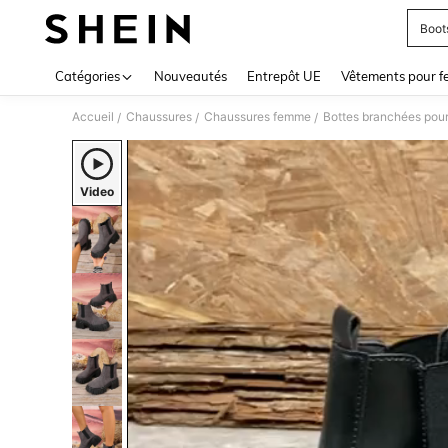
Boot
Use up 
Catégories
Nouveautés
Entrepôt UE
Vêtements pour 
Accueil
Chaussures
Chaussures femme
Bottes branchées pou
/
/
/
Video