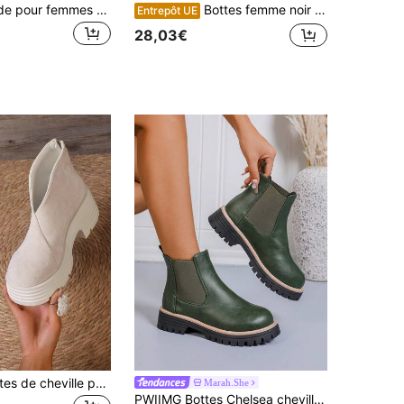
Bottes de mode pour femmes polyvalentes à lacets mi-mollet/cheville/bottines/bottes de moto, bottes à tige haute antidérapantes, bottes décontractées confortables avec fermeture éclair latérale pour l'extérieur, bottes noires d'équitation pour l'extérieur, bottes d'automne/hiver, bottes d'extérieur, bottes hautes
Bottes femme noir à semelle épaisse, design avec fermeture éclair latérale, convient pour porter avec des jeans
Entrepôt UE
28,03€
Nouvelles bottes de cheville pour femmes de couleur unie pour l'automne/hiver, bottes de moto à talon compensé plateforme simple mais , bottes de moto à talon haut bout rond rétro, bottes pour femmes
Marah.She
PWIIMG Bottes Chelsea cheville vertes populaires pour femmes automne/hiver 2026, bottes à talons bas élégantes et à la mode, bottes élastiques basses rétro, bottes de princesse, couleur unie, élégantes, décontractées, extérieur, vacances, extérieur