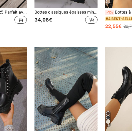
Automne/Hiver 2025 Parfait avec un pantalon, Bottes de cheville en tricot décontractées à plateforme élastique pour femmes avec un pull, Bottines mode à talons hauts, Bottes grande taille assorties à un cardigan
Bottes classiques épaisses minimalistes pour l'automne/l'hiver, idéales avec un pantalon. Bottes de mode noires pour femmes, s'assortissant avec des leggings. Bottes pour femmes, talons compensés pour femmes
Bottes à semelle épaisse pour femmes, bottines Chelsea à la mode, bottes de combat noires pou
-1%
#4 BEST-SELL
34,08€
22,55€
22,
4