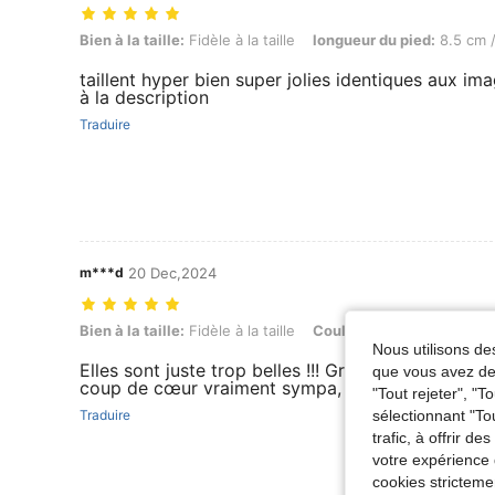
Bien à la taille: Fidèle à la taille, longueur du pied: 8.5 cm / 3.3 in, C
Bien à la taille:
Fidèle à la taille
longueur du pied:
8.5 cm /
taillent hyper bien super jolies identiques aux im
à la description
Traduire
m***d
20 Dec,2024
Bien à la taille: Fidèle à la taille, Couleur: Noir, Taille: EUR39
Bien à la taille:
Fidèle à la taille
Couleur:
Noir
Taille:
EU
Nous utilisons des
Elles sont juste trop belles !!! Grosse semelle ell
que vous avez dem
coup de cœur vraiment sympa, franchement je 
"Tout rejeter", "
sélectionnant "To
Traduire
trafic, à offrir d
votre expérience 
cookies stricteme