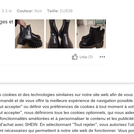
ouleur: Noir, Taille: EUR38
 3.3 in
Couleur:
Noir
Taille:
EUR38
ages et
Utile (7)
R39
 cookies et des technologies similaires sur notre site web afin de vous 
es sont vraiment canons aux pieds .. un petit
andé et de vous offrir la meilleure expérience de navigation possibl
recommande j’aime beaucoup
Tout accepter" ou définir vos préférences de cookies à tout moment à vot
ut accepter", nous définirons tous les cookies optionnels, qui nous aide
es fonctionnalités améliorées et à personnaliser le contenu et les publici
d'achat avec SHEIN. En sélectionnant "Tout rejeter", vous autorisez l'uti
Utile (5)
nt nécessaires qui permettent à notre site web de fonctionner. Vous po