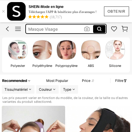
Gaine Visage
SHEIN-Mode en ligne
×
Double Menton
OBTENIR
Téléchargez l'APP & bénéficiez plus d'avantages !
(18,717)
Masque Visage
Lifting Visage
Gaine Visage Double Menton
Gaine Visage
Polyester
Polyéthylène
Polypropylène
ABS
Silicone
Recommended
Most Popular
Price
Filtre
Tissu/matériel
Couleur
Type
Les prix peuvent varier en fonction du modèle, de la couleur, de la taille ou d'autres
variantes du produit sélectionné.