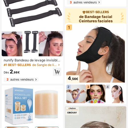
3
autres vendeurs
BEST-SELLERS
de Bandage facial
Ceintures faciales
1
nunify Bandeau de levage invisible
confortable de 1,5 cm de large, réuti
#1 BEST-SELLERS
de Sangle de lifting du visage Ceintures faciales
lisable, réduction des rides au quoti
2
dien, sangle de levage cachée inté
Dès
,98€
grée
4
,56€
2
autres vendeurs
2
3
4