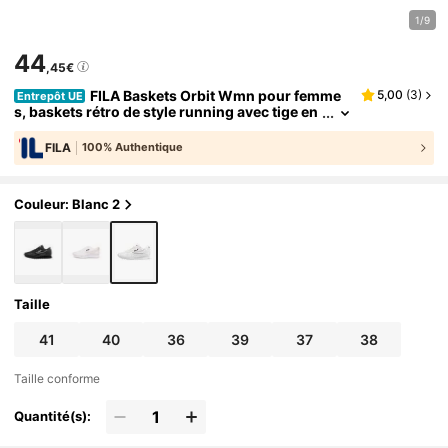
1/9
44
,45€
FILA Baskets Orbit Wmn pour femme
5,00
(
3
)
Entrepôt UE
s, baskets rétro de style running avec tige en
synthétique et textile, lacets et semelle inter
médiaire en EVA
FILA
100% Authentique
Couleur: Blanc 2
Taille
41
40
36
39
37
38
Taille conforme
Quantité(s):