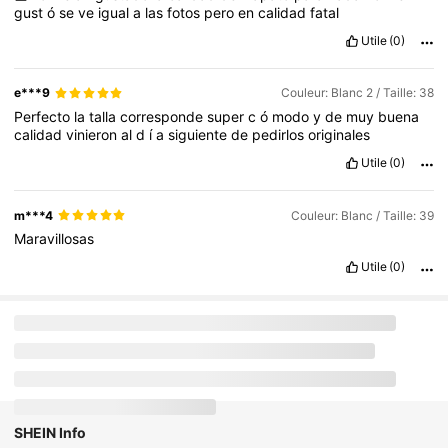
gust
ó
se
ve
igual
a
las
fotos
pero
en
calidad
fatal
Utile
(0)
e***9
Couleur: Blanc 2 / Taille: 38
Perfecto
la
talla
corresponde
super
c
ó
modo
y
de
muy
buena
calidad
vinieron
al
d
í
a
siguiente
de
pedirlos
originales
Utile
(0)
m***4
Couleur: Blanc / Taille: 39
Maravillosas
Utile
(0)
Vous Aimerez Aussi
recommander
Chaussures
Sacs et bagages
Maison
Vêtemen
SHEIN Info