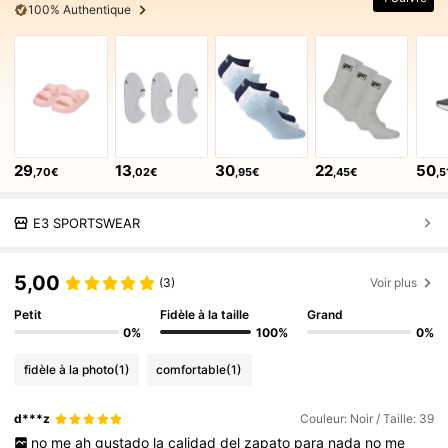
100% Authentique
29
13
30
22
50
,70€
,02€
,95€
,45€
,5
E3 SPORTSWEAR
5,00
(3)
Voir plus
Petit
Fidèle à la taille
Grand
0%
100%
0%
fidèle à la photo
(1)
comfortable
(1)
d***z
Couleur: Noir / Taille: 39
no
me
ah
gustado
la
calidad
del
zapato
para
nada
no
me