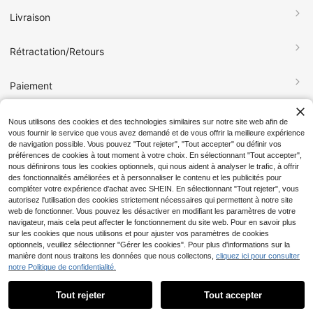
Livraison
Rétractation/Retours
Paiement
FAQ
Nous utilisons des cookies et des technologies similaires sur notre site web afin de
9
vous fournir le service que vous avez demandé et de vous offrir la meilleure expérience
de navigation possible. Vous pouvez "Tout rejeter", "Tout accepter" ou définir vos
Économiser 8,26€
Économiser 1,97€
Responsabilité sociale
préférences de cookies à tout moment à votre choix. En sélectionnant "Tout accepter",
nous définirons tous les cookies optionnels, qui nous aident à analyser le trafic, à offrir
Vans
Puma
des fonctionnalités améliorées et à personnaliser le contenu et les publicités pour
Vans Women's décontra
Puma CARINA Women's
Entrepôt UE
Entrepôt UE
compléter votre expérience d'achat avec SHEIN. En sélectionnant "Tout rejeter", vous
42
27
cté Athletic Shoes Modern Anti-Slip
décontracté Athletic Shoes Respon
Dès
,98€
-16%
51,24€
Dès
,57€
-6%
29,54€
autorisez l'utilisation des cookies strictement nécessaires qui permettent à notre site
Lace-Up Walking Outing Commutin
sive Durable Classic Gym Commuti
PVC: 75,00€
PVC: 65,00€
g Black VN000D7UBZW1
ng Training 370325-22
web de fonctionner. Vous pouvez les désactiver en modifiant les paramètres de votre
navigateur, mais cela peut affecter le fonctionnement du site web. Pour en savoir plus
sur les cookies que nous utilisons et pour ajuster vos paramètres de cookies
optionnels, veuillez sélectionner "Gérer les cookies". Pour plus d'informations sur la
manière dont nous traitons les données que nous collectons,
cliquez ici pour consulter
notre Politique de confidentialité.
Tout rejeter
Tout accepter