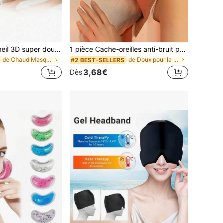
Masque de sommeil 3D super doux, 100% occultant, masque de sommeil bandeau, masque de sommeil lisse, masque de sommeil aide au sommeil, masque de sommeil de voyage, masque de sommeil sieste étudiant, convient à tous les types de peau - parfait pour les voyages & les siestes, cadeau idéal pour Halloween.
1 pièce Cache-oreilles anti-bruit pour le sommeil, masque de sommeil réglable avec bande , masque de sommeil et cache-oreilles multifonctions, bouchons d'oreille, blocage du bruit, sans pression sur les oreilles, bandeau de sport réglable, protection contre le froid, convient pour le sommeil, la sieste, l'utilisation nocturne toute l'année. Applicable pour la chambre, les voyages, le bureau, l'école, les activités extérieures
de Chaud Masque pour les yeux
de Doux pour la peau Masque pour les yeux
#2 BEST-SELLERS
3,68€
Dès