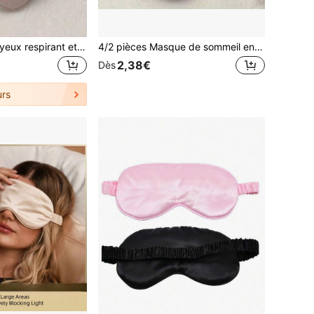
Masque pour les yeux respirant et occultant, masque de sommeil confortable avec une couverture complète, convenant aux hommes et aux femmes, conception sans couture, réutilisable et lavable, accessoire de sommeil essentiel pour les voyages, l'école et la maison
4/2 pièces Masque de sommeil en peluche, masque de sommeil bloquant la lumière, dos en matériau de soie synthétique, couleur aléatoire, sangle réglable, design de couleur unie, protection solaire double face, aide à prévenir l'insomnie, design ergonomique doux et lisse, confortable et respirant, confortable à porter, convient aux patients souffrant d'insomnie, convient également pour les voyages et l'utilisation à la maison.
2,38€
Dès
rs