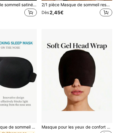
1 pièce Masque de sommeil satiné soyeux, masque de voyage opaque élastique pour la sieste, masque de sommeil de couleur unie pour les soins quotidiens des yeux. Convient aux hommes et aux femmes, excellent cadeau pour la famille, les amis et les partenaires. Idéal pour la détente, les voyages, l'insomnie et les déplacements professionnels.
2/1 pièce Masque de sommeil respirant en soie double face, motif à pois, soulage la fatigue oculaire, convient pour la sieste des filles, masque de blocage de la lumière, pas serré, applicable pour la sieste, le sommeil, les travailleurs de bureau, les étudiants se reposant, utilisation intérieure et extérieure
2,45€
Dès
1/3/5 pièces Masque de sommeil design 3D, 100% occultant, super doux, sangle réglable, respirant et léger, convient pour le et les voyages - Cadeau de Noël et du Nouvel An pour la famille et les amis
Masque pour les yeux de confort quotidien, bonnet extensible, bande de tête en gel doux pour la détente à la maison, masque facial de confort doux