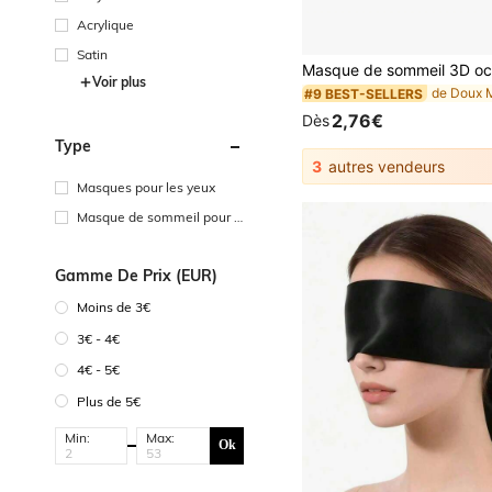
Acrylique
Satin
Voir plus
#9 BEST-SELLERS
2,76€
Dès
Type
3
autres vendeurs
Masques pour les yeux
Masque de sommeil pour l
es yeux
Gamme De Prix (EUR)
Moins de 3€
3€ - 4€
4€ - 5€
Plus de 5€
Min:
Max:
Ok