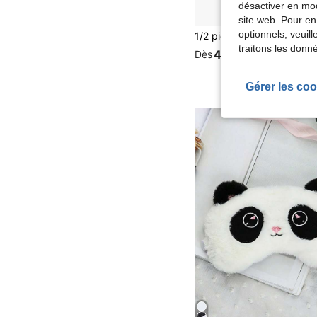
désactiver en mod
site web. Pour en
optionnels, veuil
traitons les donn
4,43€
Dès
Gérer les coo