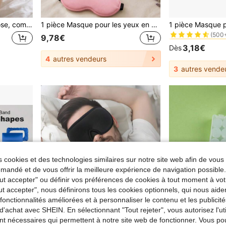
#3 BEST-SELLERS
Masque de glace en gel rose, compresse froide pour tout le visage pour refroidir et apaiser les rougeurs, masque de soin à compresse chaude réutilisable pour le visage, masque de glace, pack de compresse froide, masque facial, masque pour les yeux chaud et froid, pack de gel, bâton de glace, rafraîchissant et apaisant, rafraîchissant et réduisant les gonflements, double compresse chaude et froide, réparation douce, apaisement des rougeurs, détente de la peau, soulagement de la fatigue, compresse froide apaisante, gel chaud et froid pour le cou et les épaules, ensemble de masque pour les yeux à compresse froide, masque pour les yeux à compresse froide réutilisable, soulagement de la fatigue, masque de gel apaisant et masque pour les yeux pour spa à domicile - sans parfum, sans alcool, convient à tous les types de peau
1 pièce Masque pour les yeux en soie 3D, convient pour dormir, voyager de nuit, faire la sieste, avec blocage de la lumière, doux et confortable pour la chambre, les voyages, le bureau, l'école, fournitures scolaires
(500
#3 BEST-SELLERS
#3 BEST-SELLERS
9,78€
(500
(500
3,18€
Dès
#3 BEST-SELLERS
4
autres vendeurs
(500
3
autres vende
 cookies et des technologies similaires sur notre site web afin de vous 
andé et de vous offrir la meilleure expérience de navigation possibl
Tout accepter" ou définir vos préférences de cookies à tout moment à vot
ut accepter", nous définirons tous les cookies optionnels, qui nous aide
es fonctionnalités améliorées et à personnaliser le contenu et les publici
d'achat avec SHEIN. En sélectionnant "Tout rejeter", vous autorisez l'uti
nt nécessaires qui permettent à notre site web de fonctionner. Vous po