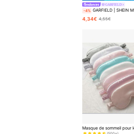
GARFIELD
GARFIELD | SHEIN Masque de sommeil en peluche brodé de dessin animé, fou
-4%
4,34€
4,55€
#9 BEST-SELLERS
(500+)