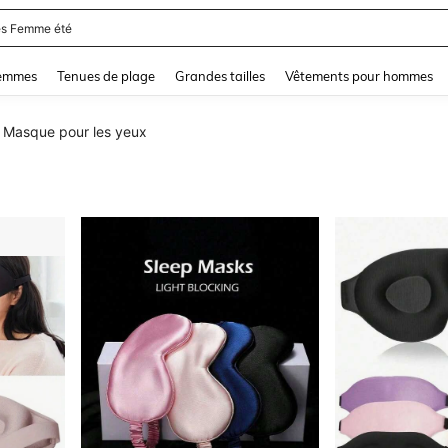
s Femme été
and down arrow keys to navigate search Dernière recherche and Rechercher et Tr
femmes
Tenues de plage
Grandes tailles
Vêtements pour hommes
Masque pour les yeux