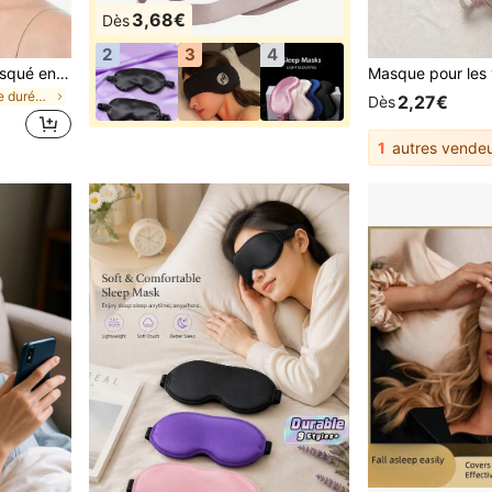
3,68€
Dès
2
3
4
1 pièce Masque de bal masqué en satin, décoration pour les yeux, accessoire de costume pour cosplay et performance sur scène
de Longue durée Masque pour les yeux
2,27€
Dès
1
autres vendeu