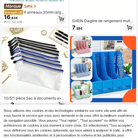
Safta
4 anneaux 35mm large
Entrepôt UE
16
Safta "Cuore" Scolaire - Organiseur
,83€
avec fermeture élastique et anneau
SHEIN Étagère de rangement multi-
PVC: 50,00€
x métalliques, format feuille A4 - Co
couches pour lettres et livres, décor
7
,58€
mpatible avec des pochettes, recha
ation d'intérieur minimaliste, retour
rges et séparateurs, Parfait pour l'é
à l'école
cole, institut
10/5/1 pièce Sac à documents avec
fermeture éclair A6, sac en plastiqu
3
Dès
,25€
Porte-documents à 4 niveaux form
e à mailles avec fermeture éclair, ét
at A4, organisateur de bureau multif
ui à documents imperméable, sac à
Nous utilisons des cookies et des technologies similaires sur notre site web afin de
11
,78€
onctionnel, boîte de rangement pou
fermeture éclair, sacs portefeuilles,
vous fournir le service que vous avez demandé et de vous offrir la meilleure expérience
r fournitures de bureau
dossiers à documents en plastique
de navigation possible. Vous pouvez "Tout rejeter", "Tout accepter" ou définir vos
à mailles
préférences de cookies à tout moment à votre choix. En sélectionnant "Tout accepter",
nous définirons tous les cookies optionnels, qui nous aident à analyser le trafic, à offrir
des fonctionnalités améliorées et à personnaliser le contenu et les publicités pour