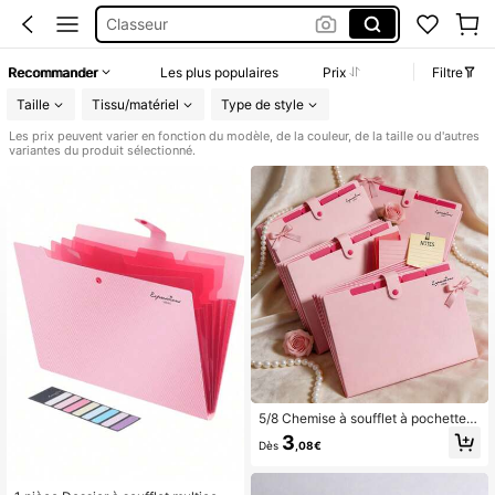
Trilleur Scolaire
Trieur 12 Compartiments Pastel
Recommander
Les plus populaires
Prix
Filtre
Trieur
Taille
Tissu/matériel
Type de style
Les prix peuvent varier en fonction du modèle, de la couleur, de la taille ou d'autres
variantes du produit sélectionné.
5/8 Chemise à soufflet à pochettes,
sac de rangement pour copies d'étu
3
Dès
,08€
diants, organiseur de documents A
4, chemise à soufflet extensible à gr
ande capacité avec motif lettre, ch