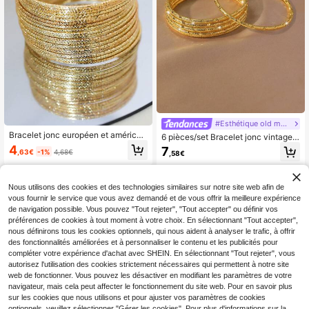
#Esthétique old money
Bracelet jonc européen et américai
6 pièces/set Bracelet jonc vintage d
n à la mode 2.0, style épaissi, ciel ét
e luxe plaqué or 24 carats avec mot
4
7
,63€
-1%
4,68€
,58€
oilé scintillant avec 20 boucles, con
if gravé, décoration de bijoux de ma
vient pour les cadeaux, le port quoti
riage parfaite, cadeau pour femmes
dien et les fêtes
Nous utilisons des cookies et des technologies similaires sur notre site web afin de
vous fournir le service que vous avez demandé et de vous offrir la meilleure expérience
de navigation possible. Vous pouvez "Tout rejeter", "Tout accepter" ou définir vos
préférences de cookies à tout moment à votre choix. En sélectionnant "Tout accepter",
nous définirons tous les cookies optionnels, qui nous aident à analyser le trafic, à offrir
des fonctionnalités améliorées et à personnaliser le contenu et les publicités pour
compléter votre expérience d'achat avec SHEIN. En sélectionnant "Tout rejeter", vous
autorisez l'utilisation des cookies strictement nécessaires qui permettent à notre site
web de fonctionner. Vous pouvez les désactiver en modifiant les paramètres de votre
navigateur, mais cela peut affecter le fonctionnement du site web. Pour en savoir plus
sur les cookies que nous utilisons et pour ajuster vos paramètres de cookies
optionnels, veuillez sélectionner "Gérer les cookies". Pour plus d'informations sur la