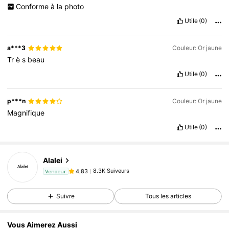
Conforme
à
la
photo
Utile
(0)
a***3
Couleur: Or jaune
Tr
è
s
beau
Utile
(0)
p***n
Couleur: Or jaune
Magnifique
Utile
(0)
8.3K Suiveurs
4,83
Alalei
8.3K Suiveurs
4,83
n***0
est en train de naviguer
Vendeur
8.3K Suiveurs
4,83
Suivre
Tous les articles
8.3K Suiveurs
4,83
8.3K Suiveurs
4,83
Vous Aimerez Aussi