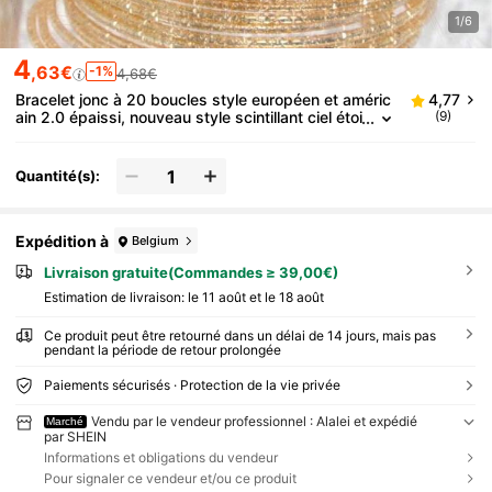
1/6
4
,63€
-1%
4,68€
Bracelet jonc à 20 boucles style européen et améric
4,77
ain 2.0 épaissi, nouveau style scintillant ciel étoi
(9)
lé pour femmes, convient pour les cadeaux, le p
ort quotidien et les fêtes
Quantité(s):
Expédition à
Belgium
Livraison gratuite(Commandes ≥ 39,00€)
Estimation de livraison:
le 11 août et le 18 août
Ce produit peut être retourné dans un délai de 14 jours, mais pas
pendant la période de retour prolongée
Paiements sécurisés · Protection de la vie privée
Vendu par le vendeur professionnel : Alalei et expédié
Marché
par SHEIN
Informations et obligations du vendeur
Pour signaler ce vendeur et/ou ce produit