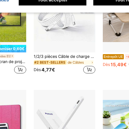
omiser 0,60€
1/2/3 pièces Câble de charge rapide USB-C vers Type-C 6.6ft/200cm, Câble de transfert de données et de charge haute efficacité pour téléphones 17 Pro Max/17 Pro/17 Plus/17/16/15/14/13/12/11/// et ordinateurs
rden EU
Entrepôt UE
-
r trépied avec support 70 pouces 16:9 4K HD, sans plis, hauteur réglable, portable pour projecteur intérieur & extérieur pour film, cinéma maison, jeux, bureau
de Câbles
#2 BEST-SELLERS
15,49€
Dès
4,77€
Dès