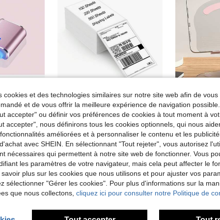
 cookies et des technologies similaires sur notre site web afin de vous 
andé et de vous offrir la meilleure expérience de navigation possibl
Adaptateur USB-C vers USB 3.0, compatible avec Thunderbolt 4/3, compatible avec Macbook Pro/Air, Galaxy S23 Series et autres appareils Type-C, permet de connecter des périphériques USB comme des clés USB, claviers, souris
Étiquettes d'expédition thermiques Marklife 4"X6", 100/200/500 feuilles, autocollants de code-barres 100x150mm, convient pour les bordereaux de livraison de messagerie commerciale
Tout accepter" ou définir vos préférences de cookies à tout moment à vot
de Câbles
#1 BEST-SELL
ut accepter", nous définirons tous les cookies optionnels, qui nous aide
6,02€
Dès
es fonctionnalités améliorées et à personnaliser le contenu et les publici
7,22€
d'achat avec SHEIN. En sélectionnant "Tout rejeter", vous autorisez l'uti
nt nécessaires qui permettent à notre site web de fonctionner. Vous po
ifiant les paramètres de votre navigateur, mais cela peut affecter le 
 savoir plus sur les cookies que nous utilisons et pour ajuster vos par
lez sélectionner "Gérer les cookies". Pour plus d'informations sur la ma
ées que nous collectons,
cliquez ici pour consulter notre Politique de con
kies
Tout accepter
Tout r