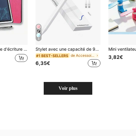
6
des notes, dessiner et créer des œuvres d'art numériques – Un excellent bloc-notes pour la maison, l'école, le bureau et autres environnements.
Stylet avec une capacité de 90 mAh, doté de fonctionnalités anti-erreur de contact et de détection d'inclinaison, compatible avec l'iPad 10 (10,9 pouces, 2022), l'iPad Air 4/5/6/M4, l'iPad A16 (11 pouces, 2025), l'iPad Air 11/13 pouces (M3/M2), l'iPad Pro 11/12,9 pouces - Blanc
de Accessoires informatiques
#1 BEST-SELLERS
3,82€
6,35€
Voir plus