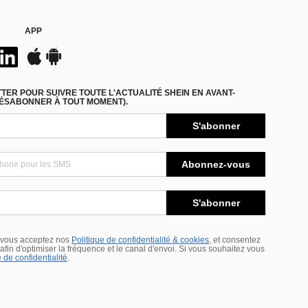
APP
ER POUR SUIVRE TOUTE L'ACTUALITÉ SHEIN EN AVANT-
DÉSABONNER À TOUT MOMENT).
S'abonner
Abonnez-vous
S'abonner
 vous acceptez nos
Politique de confidentialité & cookies
, et consentez
s afin d'optimiser la fréquence et le canal d'envoi. Si vous souhaitez vous
 de confidentialité
.