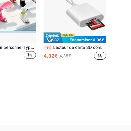
Économiser 0,06€
Mini ventilateur personnel Type-C à brancher, ventilateur de refroidissement portable à main et de bureau avec clip, petit ventilateur ultra-silencieux compatible avec les appareils mobiles Type-C, batteries externes, ordinateurs portables et chargeurs, refroidisseur léger à faible bruit convenant pour le bureau, le dortoir, les voyages, le camping et les activités de plein air, ventilateur cadeau compact parfait
Lecteur de carte SD compatible avec iPad, avec interfaces double Lightning et USB-C, prend en charge les cartes SD/MicroSD, visionneuse de caméra haute vitesse, plug and play
-1%
4,32€
4,38€