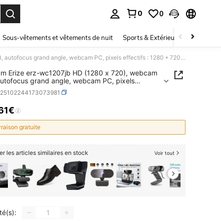
0
0
ouver. Press Enter to select.
Sous-vêtements et vêtements de nuit
Sports & Extérieur
Enfants
Webcam Erize erz-wc1207jb HD (1280 x 720), webcam USB, autofocus grand angle, webcam PC, pixels effectifs : 1280 * 720 30fps, auto
m Erize erz-wc1207jb HD (1280 x 720), webcam
utofocus grand angle, webcam PC, pixels
ifs : 1280 * 720 30fps, auto
e25102244173073981
,61€
ICE AND AVAILABILITY
vraison gratuite
er les articles similaires en stock
Voir tout
té(s):