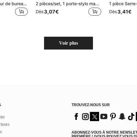
1 pièce Organisateur de bureau à double couche, sert de boîte à dossiers, de porte-épices ou d'organisateur de comptoir de salle de bain, cadeau pour les enseignants, les camarades de classe et les amis, blanc
2 pièces/set, 1 porte-stylo magnétique, porte-stylo pour tableau blanc magnétique, grande capacité, forte aspiration magnétique, convient pour le réfrigérateur, le tableau blanc, l'armoire de rangement, peut être utilisé comme organisateur de bureau, sac à stylos, porte-stylo, sac à stylos en peluche, sac à stylos mignon, organisateur de bureau, matériau au choix, porte-marqueur, rangement de fournitures scolaires, cadeau pour enseignant, décoration de cuisine, essentiel pour le dortoir, salle de rangement, décoration de Noël, essentiel de voyage, fournitures pour enterrement de vie de garçon, accessoires de bureau, décoration de la maison
3,07€
3,41€
Dès
Dès
Voir plus
&
TROUVEZ-NOUS SUR
ter
 taxes
s
ABONNEZ-VOUS À NOTRE NEWSLETT
PREMIÈRE ! (VOUS POUVEZ VOUS 