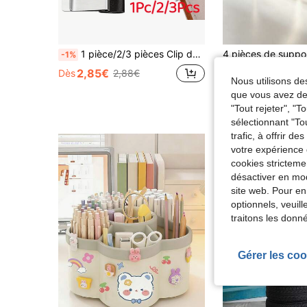
1 pièce/2/3 pièces Clip de stylo en métal et PU pour cahier, clip anneau de stylo, clip de crayon en acier inoxydable, clip de stylo vintage pour journal, clip de mémo à feuilles mobiles, fournitures de bureau
-1%
6,40€
Dès
2,85€
Dès
2,88€
Nous utilisons des
que vous avez dem
"Tout rejeter", "
sélectionnant "To
trafic, à offrir d
votre expérience 
cookies stricteme
désactiver en mod
site web. Pour en
optionnels, veuil
traitons les donn
Gérer les coo