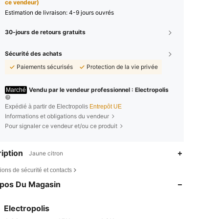
ce vendeur)
Estimation de livraison:
4-9 jours ouvrés
30-jours de retours gratuits
Sécurité des achats
Paiements sécurisés
Protection de la vie privée
Vendu par le vendeur professionnel : Electropolis
Marché
Expédié à partir de Electropolis
Entrepôt UE
Informations et obligations du vendeur
Pour signaler ce vendeur et/ou ce produit
iption
Jaune citron
4,66
15K
1.3K
ions de sécurité et contacts
4,66
15K
1.3K
opos Du Magasin
4,66
15K
1.3K
4,66
15K
1.3K
Electropolis