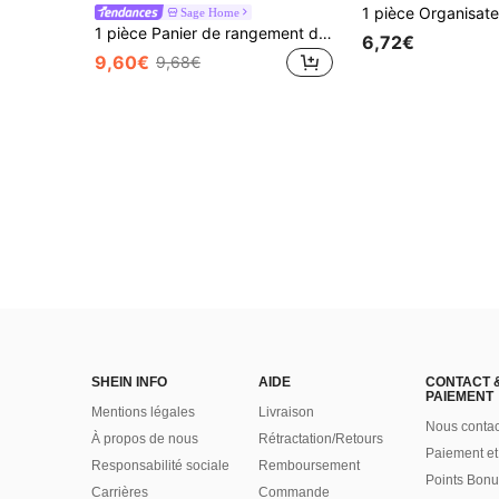
Sage Home
1 pièce Panier de rangement de bureau divisé tissé à la main, organisateur en osier réutilisable de style bohème pour télécommande, papeterie, cosmétiques, collations et clés, porte-crayon multifonction pour table basse, bureau, conteneur de rangement, bac cadeau parfait pour les fêtes pour la décoration de la maison et des meubles
6,72€
9,60€
9,68€
SHEIN INFO
AIDE
CONTACT 
PAIEMENT
Mentions légales
Livraison
Nous contac
À propos de nous
Rétractation/Retours
Paiement et
Responsabilité sociale
Remboursement
Points Bonu
Carrières
Commande