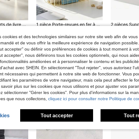
4 pièces de supports de livre en acrylique transparent, convenant aux étagères à livres et aux bureaux, utilisés pour ranger les fournitures de maison/bureau et les livres, le rangement et l'organisation de la maison, les serre-livres, les supports de livre décoratifs
1 pièce Porte-revues en fer à 3 niveaux - Organisateur de magazines/journaux élégant avec panier de rangement, convient pour le bureau à domicile
6,51€
3,18€
Dès
 cookies et des technologies similaires sur notre site web afin de vous 
andé et de vous offrir la meilleure expérience de navigation possibl
Tout accepter" ou définir vos préférences de cookies à tout moment à vot
ut accepter", nous définirons tous les cookies optionnels, qui nous aide
es fonctionnalités améliorées et à personnaliser le contenu et les publici
d'achat avec SHEIN. En sélectionnant "Tout rejeter", vous autorisez l'uti
nt nécessaires qui permettent à notre site web de fonctionner. Vous po
ifiant les paramètres de votre navigateur, mais cela peut affecter le 
 savoir plus sur les cookies que nous utilisons et pour ajuster vos par
lez sélectionner "Gérer les cookies". Pour plus d'informations sur la ma
ées que nous collectons,
cliquez ici pour consulter notre Politique de con
kies
Tout accepter
Tout r