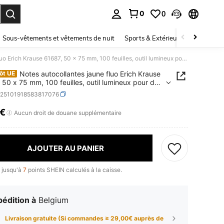
0
0
ouver. Press Enter to select.
Sous-vêtements et vêtements de nuit
Sports & Extérieur
Enfants
Notes autocollantes jaune fluo Erich Krause 61687, 50 x 75 mm, 100 feuilles, outil lumineux pour des notes organisées
Notes autocollantes jaune fluo Erich Krause
ôt UE
 50 x 75 mm, 100 feuilles, outil lumineux pour des
organisées
h25101918583817076
1€
ICE AND AVAILABILITY
Aucun droit de douane supplémentaire
AJOUTER AU PANIER
 jusqu'à
7
points SHEIN calculés à la caisse.
édition à
Belgium
Livraison gratuite (Si commandes ≥ 29,00€ auprès de