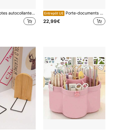
llantes jaunes Erich Krause 61681, 50 x 75 mm, 100 feuilles, outil pratique pour des notes organisées
Porte-documents multifonctionnel – porte-documents de bureau – positionnable horizontalement ou verticalement – panneau composite PVC-bois-plastique – panneau de fibres haute densité – ignifugé – rangement à plusieurs niveaux – blanc – 40 x 31 x 25 cm
Entrepôt UE
22,99€