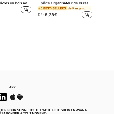
1 pièce Serre-livres en bois avec étagère en métal noir, convient pour la maison, les étagères à livres, cadeau idéal pour les fêtes (Jour de la Terre, Thanksgiving) - Rangement de livres, indispensable pour les amateurs de lecture, cadeau parfait pour les passionnés de littérature #MaisonDurable #CoinLivres #CadeauFêtes #CadeauPassionnésLittérature
1 pièce Organisateur de bureau rotatif à 360°, 6 compartiments, matériau PP, porte-crayon grande capacité, convient aux étudiants et aux enfants, peut contenir des pinceaux de maquillage, des stylos et des accessoires de bureau, design minimaliste, applicable pour le bureau, la salle de bain, la coiffeuse, la maison (motif d'autocollant aléatoire)
de Rangement pour bureau et tiroir
#5 BEST-SELLERS
8,28€
Dès
APP
ER POUR SUIVRE TOUTE L'ACTUALITÉ SHEIN EN AVANT-
DÉSABONNER À TOUT MOMENT).