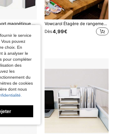
2 pièces Support magnétique pour stylo, support magnétique pour marqueur à effacement à sec, avec grand compartiment, boîte de rangement pour marqueur avec aimant puissant, convient pour le réfrigérateur, le tableau blanc et les accessoires de rangement du placard
Vowcarol Étagère de rangement pour peinture en acrylique transparent 3/5/7 niveaux - Support d'affichage trapézoïdal transparent convenant pour le rangement des fournitures d'artisanat et d'art. Rouge à lèvres. Parfum. Cosmétiques. Support d'affichage. Multifonctionnel
4,99€
Dès
fournir le service
e. Vous pouvez
re choix. En
nt à analyser le
tés pour compléter
lisation des
uvez les
fonctionnement du
amètres de cookies
nière dont nous
fidentialité.
ejeter