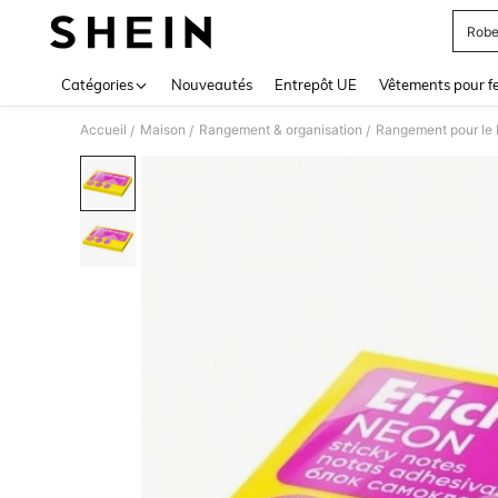
Robe
Use up 
Catégories
Nouveautés
Entrepôt UE
Vêtements pour 
Accueil
Maison
Rangement & organisation
Rangement pour le 
/
/
/