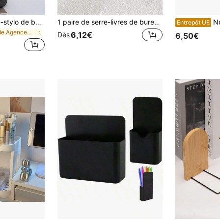
1 pièce Drôle porte-stylo de bureau en forme de pneu - en plastique, accessoires de décoration de bureau et cadeaux de papeterie, convient pour les garçons et les filles, stylos, stylo, papeterie, trousse à crayons, trousse à crayons, école, grande trousse à crayons, équipement de bureau, fournitures scolaires, papier à lettres, décoration kawaii, rentrée des classes, stylos, fournitures scolaires
1 paire de serre-livres de bureau en métal noir arbre de vie, support de livre de bureau à domicile, cadeau pour les amateurs de livres, étagère de bureau en fer
Notes autoco
Entrepôt UE
de Agencement des dortoirs Rangement pour le burea
6,12€
Dès
6,50€