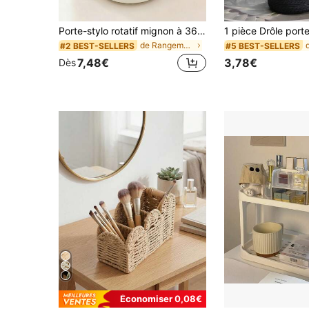
Porte-stylo rotatif mignon à 360°, rangement ordonné, organisateur de bureau multifonction de grande capacité, facile à installer, léger, étui à crayons adorable, organisateur de bureau, indispensable pour la rentrée scolaire, rangement de cosmétiques, cadeau,
de Rangement pour bureau et tiroir
#2 BEST-SELLERS
#5 BEST-SELLERS
7,48€
3,78€
Dès
Économiser 0,08€