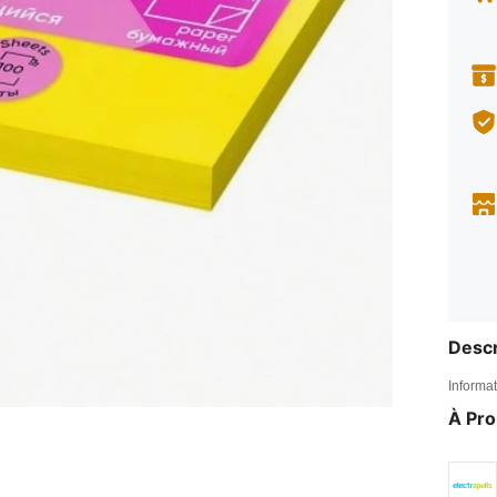
Descr
Informat
À Pr