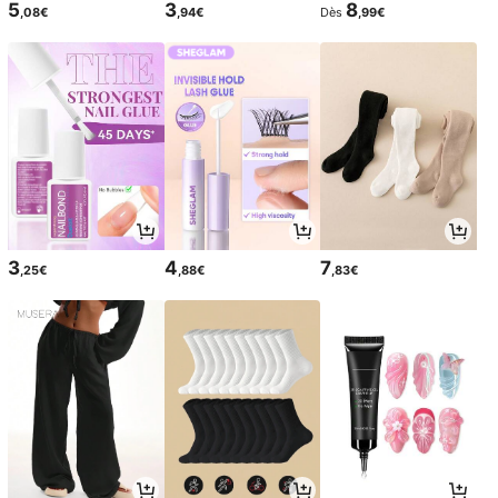
5
3
8
,08€
,94€
Dès
,99€
3
4
7
,25€
,88€
,83€