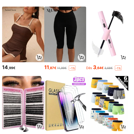
14
11
3
,99€
,87€
Dès
,64€
11,99€
3,68€
-1%
-1%