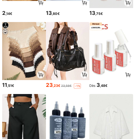
2
13
13
,14€
,80€
,75€
11
23
3
,51€
,23€
Dès
,48€
23,56€
-1%