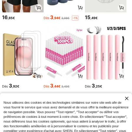
16
3
15
,85€
Dès
,94€
,49€
3,98€
-1%
3
3
3
Dès
,92€
Dès
,44€
Dès
,25€
3,45€
Nous utilisons des cookies et des technologies similaires sur notre site web afin de
vous fournir le service que vous avez demandé et de vous offrir la meilleure expérience
de navigation possible. Vous pouvez "Tout rejeter", "Tout accepter" ou définir vos
préférences de cookies à tout moment à votre choix. En sélectionnant "Tout accepter",
nous définirons tous les cookies optionnels, qui nous aident à analyser le trafic, à offrir
des fonctionnalités améliorées et à personnaliser le contenu et les publicités pour
compléter votre expérience d'achat avec SHEIN. En sélectionnant "Tout rejeter", vous