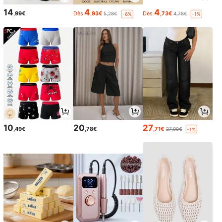
14
4
4
,99€
Dès
,93€
Dès
,73€
5,28€
4,78€
-6%
-1%
10
20
27
,49€
,78€
,71€
27,99€
-1%