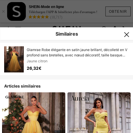
SHEIN-Mode en ligne
×
OBTENIR
Téléchargez l'APP & bénéficiez plus d'avantages !
(18,717)
Similaires
Glamrae Robe élégante en satin jaune brillant, décolleté en V
profond sans bretelles, avec nœud décoratif, taille basque
extra large, ourlet extra large, dos réglable. Convient pour les
Jaune citron
sorties, les vacances, les anniversaires, les fêtes, les
26,32€
mariages, les bals de promo et les galas formels.
Articles similaires