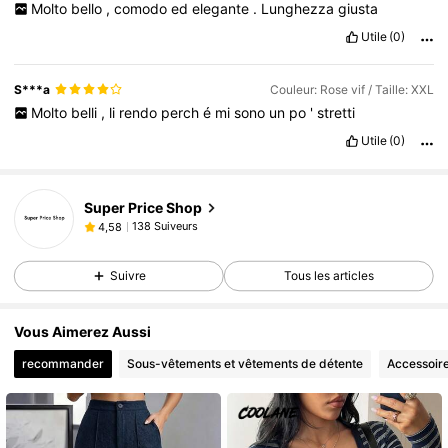
Molto
bello
,
comodo
ed
elegante
.
Lunghezza
giusta
Utile
(0)
S***a
Couleur: Rose vif / Taille: XXL
Molto
belli
,
li
rendo
perch
é
mi
sono
un
po
'
stretti
Utile
(0)
Super Price Shop
138 Suiveurs
4,58
Suivre
Tous les articles
Vous Aimerez Aussi
recommander
Sous-vêtements et vêtements de détente
Accessoir