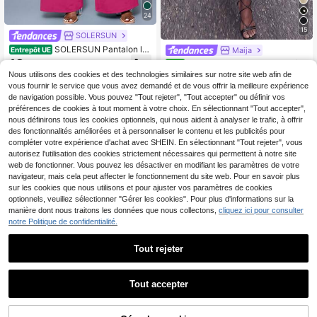
24
15
SOLERSUN
SOLERSUN Pantalon lar
Maija
Entrepôt UE
ge pour femmes grandes tailles, cou
18
Maija Pantalon ballon pour fe
NEW
,99€
leur magenta unie avec détails de c
mmes, coupe ample, satin
Nous utilisons des cookies et des technologies similaires sur notre site web afin de
17
einture, pantalon palazzo évasé élé
,99€
vous fournir le service que vous avez demandé et de vous offrir la meilleure expérience
gant à taille haute pour l'été, pour le
de navigation possible. Vous pouvez "Tout rejeter", "Tout accepter" ou définir vos
travail, les fêtes & les vacances
préférences de cookies à tout moment à votre choix. En sélectionnant "Tout accepter",
nous définirons tous les cookies optionnels, qui nous aident à analyser le trafic, à offrir
des fonctionnalités améliorées et à personnaliser le contenu et les publicités pour
compléter votre expérience d'achat avec SHEIN. En sélectionnant "Tout rejeter", vous
autorisez l'utilisation des cookies strictement nécessaires qui permettent à notre site
web de fonctionner. Vous pouvez les désactiver en modifiant les paramètres de votre
navigateur, mais cela peut affecter le fonctionnement du site web. Pour en savoir plus
sur les cookies que nous utilisons et pour ajuster vos paramètres de cookies
optionnels, veuillez sélectionner "Gérer les cookies". Pour plus d'informations sur la
manière dont nous traitons les données que nous collectons,
cliquez ici pour consulter
notre Politique de confidentialité.
Tout rejeter
Tout accepter
14
Dazy SPICE
DAZY Top tricoté élégan
Muchica
Entrepôt UE