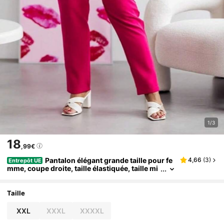
1/3
18
,99€
Pantalon élégant grande taille pour fe
4,66
(
3
)
Entrepôt UE
mme, coupe droite, taille élastiquée, taille mi
-haute, 2 poches, jambes longues, style déc
ontracté, printemps/été
Taille
XXL
XXXL
XXXXL