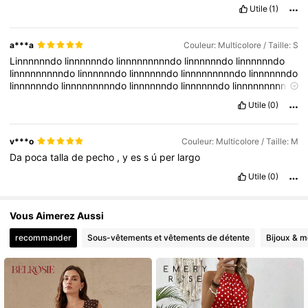
Utile
(1)
a***a
Couleur: Multicolore / Taille: S
Linnnnnndo
linnnnnndo
linnnnnnnnndo
linnnnnndo
linnnnnndo
linnnnnnnnndo
linnnnnndo
linnnnnndo
linnnnnnnnndo
linnnnnndo
linnnnnndo
linnnnnnnnndo
linnnnnndo
linnnnnndo
linnnnnnnnndo
linnnnnndo
linnnnnndo
linnnnnnnnndo
linnnnnndo
linnnnnndo
Utile
(0)
v***o
Couleur: Multicolore / Taille: M
Da
poca
talla
de
pecho
,
y
es
s
ú
per
largo
Utile
(0)
Vous Aimerez Aussi
recommander
Sous-vêtements et vêtements de détente
Bijoux & m