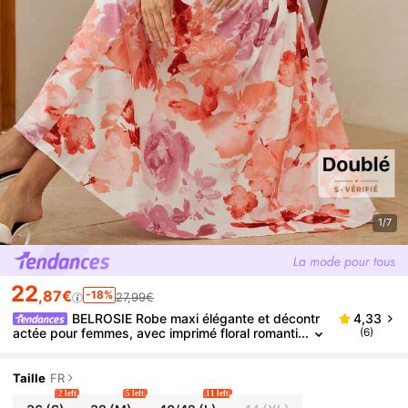
1/7
22
,87€
-18%
27,99€
BELROSIE Robe maxi élégante et décontr
4,33
actée pour femmes, avec imprimé floral romanti
(6)
que oversize, col rond, sans manches, taille cin
trée et design de fronces sur les côtés
Taille
FR
2 left
5 left
11 left