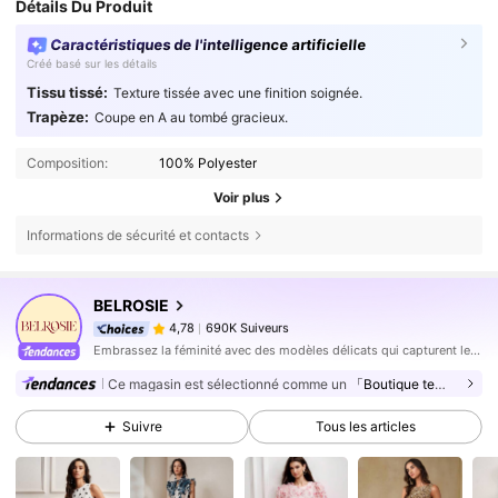
Détails Du Produit
Caractéristiques de l'intelligence artificielle
Créé basé sur les détails
Tissu tissé:
Texture tissée avec une finition soignée.
Trapèze:
Coupe en A au tombé gracieux.
Composition:
100% Polyester
Voir plus
Informations de sécurité et contacts
690K Suiveurs
4,78
BELROSIE
690K Suiveurs
4,78
h***e
est en train de naviguer
Embrassez la féminité avec des modèles délicats qui capturent les sentiments audacieux de votre cœur.
690K Suiveurs
4,78
Ce magasin est sélectionné comme un
「Boutique tendance」
690K Suiveurs
4,78
Suivre
Tous les articles
690K Suiveurs
4,78
690K Suiveurs
4,78