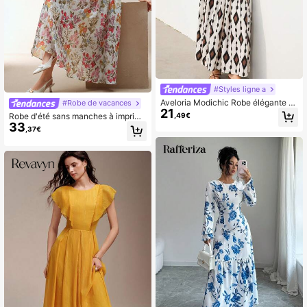
#Styles ligne a
Aveloria Modichic Robe élégante a
#Robe de vacances
21
vec taille froncée, taille basse, vola
,49€
Robe d'été sans manches à imprimé
nt à l'ourlet, sans manches, adaptée
33
floral en tissu texturé tressé pour fe
,37€
pour le travail
mmes Anewsta