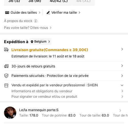
36
(S)
38
(M)
40/42
(L)
44
(XL)
Guide des tailles
Vérifier ma taille
À propos du stock
Pas votre taille? Dites-nous
Expédition à
Belgium
Livraison gratuite(Commandes ≥ 39,00€)
Estimation de livraison:
le 11 août et le 18 août
30-jours de retours gratuits
Paiements sécurisés · Protection de la vie privée
Vendu et expédié par le vendeur professionnel : SHEIN
Informations et obligations du vendeur
Pour signaler ce vendeur et/ou ce produit
Le/la mannequin porte:
S
Taille:
178.0
Tour de poitrine:
83.0
Tour de taille:
63.0
Tour de 