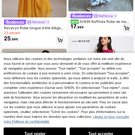
Rafferiza
SHEIN Raffinéa Robe de mode
Revavyn
NEW
17
imprimée pour femmes automne/hiv
,99€
Revavyn Robe longue d'été élégant
er, robe à manches lanternes et ma
e pour femmes, robe de mariée en
23 restant
nches longues, robe à col rond, rob
mousseline jaune doré avec col ron
25
e de mode imprimée élégante
,99€
d, manches bouffantes, ourlet à vol
ants, fronces à la taille, exquise, po
ur le travail
Nous utilisons des cookies et des technologies similaires sur notre site web afin de
vous fournir le service que vous avez demandé et de vous offrir la meilleure expérience
de navigation possible. Vous pouvez "Tout rejeter", "Tout accepter" ou définir vos
préférences de cookies à tout moment à votre choix. En sélectionnant "Tout accepter",
nous définirons tous les cookies optionnels, qui nous aident à analyser le trafic, à offrir
des fonctionnalités améliorées et à personnaliser le contenu et les publicités pour
compléter votre expérience d'achat avec SHEIN. En sélectionnant "Tout rejeter", vous
autorisez l'utilisation des cookies strictement nécessaires qui permettent à notre site
web de fonctionner. Vous pouvez les désactiver en modifiant les paramètres de votre
navigateur, mais cela peut affecter le fonctionnement du site web. Pour en savoir plus
sur les cookies que nous utilisons et pour ajuster vos paramètres de cookies
optionnels, veuillez sélectionner "Gérer les cookies". Pour plus d'informations sur la
manière dont nous traitons les données que nous collectons,
cliquez ici pour consulter
notre Politique de confidentialité.
Aveloria Modichic
Aveloria Modichic Robe
Tout rejeter
Tout accepter
Entrepôt UE