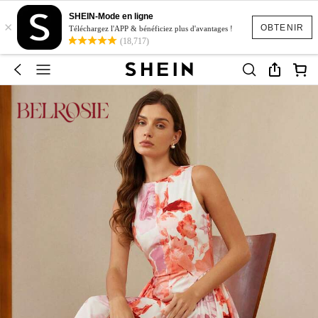
SHEIN-Mode en ligne
×
OBTENIR
Téléchargez l'APP & bénéficiez plus d'avantages !
(18,717)