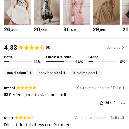
690K Suiveurs
4,78
690K Suiveurs
4,78
690K Suiveurs
4,78
26
20
36
29
21
690K Suiveurs
,49€
,99€
,49€
,49€
4,78
690K Suiveurs
4,78
4,33
(6)
Voir plus
Petit
Fidèle à la taille
Grand
18%
66%
16%
pas d'odeur
(1)
convient bien
(1)
je n'aime pas
(1)
m***4
Couleur: Multicolore / Taille: L
Perfect
,
true
to
size
,
no
smell
Utile
(2)
s***r
Couleur: Multicolore / Taille: XL
Didn
’
t
like
this
dress
on
.
Returned