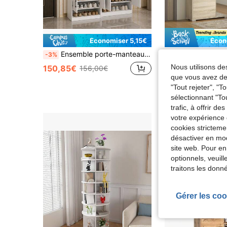
Économiser 5,15€
Écon
Ensemble porte-manteaux 3 en 1 pour entrée, style campagnard blanc, avec 4 patères, banc à chaussures et tiroir de rangement. Idéal pour les petits espaces étroits et les petits appartements.
HOMCOM Meuble à chaussures armoire à chaussures avec 4 abattants, 2 placards et façade
-3%
-4%
Nous utilisons des
150,85€
185,05€
156,00€
192,93
que vous avez dem
"Tout rejeter", "
sélectionnant "To
trafic, à offrir d
votre expérience 
cookies stricteme
désactiver en mod
site web. Pour en
optionnels, veuil
traitons les donn
Gérer les coo