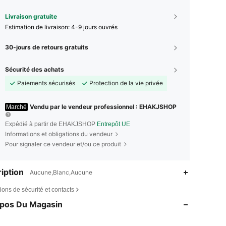
Livraison gratuite
Estimation de livraison:
4-9 jours ouvrés
30-jours de retours gratuits
Sécurité des achats
Paiements sécurisés
Protection de la vie privée
Vendu par le vendeur professionnel : EHAKJSHOP
Marché
Expédié à partir de EHAKJSHOP
Entrepôt UE
Informations et obligations du vendeur
Pour signaler ce vendeur et/ou ce produit
iption
Aucune,Blanc,Aucune
4,65
4.3K
324
ions de sécurité et contacts
4,65
4.3K
324
opos Du Magasin
4,65
4.3K
324