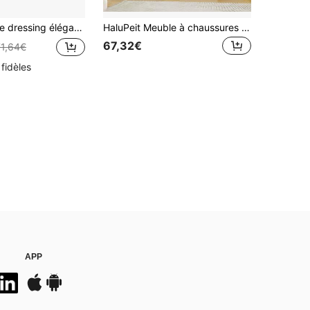
is avec miroir, meuble à chaussures, banc à chaussures avec crochets et tringle à vêtements extensible
HaluPeit Meuble à chaussures à 2 volets, étagère à chaussures, basculeur à chaussures, étroit, 4 compartiments, réglable, 16 paires, rangement à chaussures pour entrée, couloir, armoire, 80 x 24,5 x 124,5 cm, blanc
67,32€
71,64€
 fidèles
APP