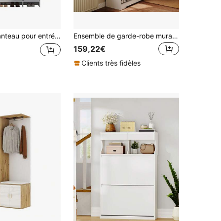
miroir et patères, meuble à chaussures multifonctionnel avec banc de chaussage, pour couloir et entrée, blanc, 140x30x200cm
Ensemble de garde-robe murale, blanc, ensemble de garde-robe de couloir avec armoire à chaussures ouverte et miroir, 4 patères, 1 tringle à vêtements, 2 tiroirs, porte-manteau d'entrée, ensemble de meubles d'antichambre modernes
159,22€
Clients très fidèles