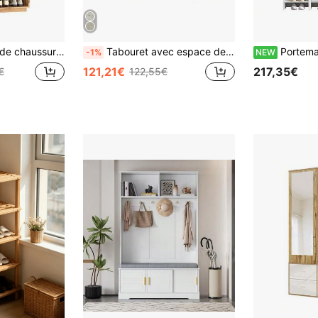
aussures d'entrée
Tabouret avec espace de rangement, repose-pieds recouvert de tissu avec couvercle à charnières, tabouret compact de style scandinave pour salon ou chambre.
Portemanteau pour entrée, comprenant meuble à chaussures, 
-1%
NEW
121,21€
217,35€
€
122,55€