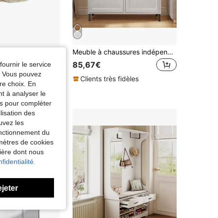
gement
Meuble à chaussures indépendant avec 4 tiroirs, meuble de rangement, avec 2 niveaux pour le rangement des chaussures, compartiments réversibles, dispositif anti-basculement, adapté pour une utilisation sur les portes, disponible en 2 couleurs
85,67€
fournir le service
e. Vous pouvez
Clients très fidèles
re choix. En
nt à analyser le
tés pour compléter
lisation des
uvez les
fonctionnement du
amètres de cookies
nière dont nous
fidentialité.
ejeter