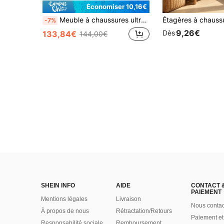
Économiser 10,16€
Meuble à chaussures ultra-mince, organisateur de chaussures étroit pour entrée avec 4 compartiments rabattables, 2 tiroirs et une étagère centrale ouverte, étagère à chaussures mince pour couloir et petit appartement
-7%
9,26€
Dès
133,84€
144,00€
SHEIN INFO
AIDE
CONTACT 
PAIEMENT
Mentions légales
Livraison
Nous contac
À propos de nous
Rétractation/Retours
Paiement et
Responsabilité sociale
Remboursement