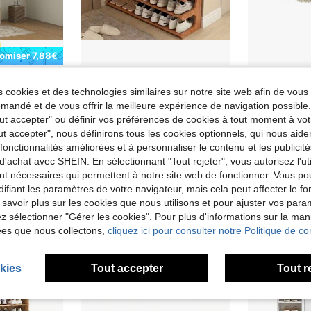
omiser 7,88€
s miroir avec étagères réglables pour 16 paires de chaussures, meuble d'entrée
1 Set Étagère à chaussures vintage minimaliste multicouche, étagère de rangement pratique en bois, comprend 2 couches/3 couches/4 couches/5 couches/6 couches et autres styles, meuble à chaussures gain de place, étagère de rangement indépendante multicouche, étagère murale avec finition grain de bois, facile à assembler (outils d'assemblage inclus), convient pour les chaussures, le rangement de petits articles de bureau, étagère de rangement à chaussures cube autoportante, applicable pour l'entrée de la maison et la chambre à coucher ainsi que le dortoir de l'école, fournitures de rangement pour la maison, convient pour la saison de la rentrée scolaire
Bancs de ran
18,38€
108,13€
Dès
 cookies et des technologies similaires sur notre site web afin de vous 
€
andé et de vous offrir la meilleure expérience de navigation possibl
Tout accepter" ou définir vos préférences de cookies à tout moment à vot
ut accepter", nous définirons tous les cookies optionnels, qui nous aide
es fonctionnalités améliorées et à personnaliser le contenu et les publici
d'achat avec SHEIN. En sélectionnant "Tout rejeter", vous autorisez l'uti
nt nécessaires qui permettent à notre site web de fonctionner. Vous po
ifiant les paramètres de votre navigateur, mais cela peut affecter le 
 savoir plus sur les cookies que nous utilisons et pour ajuster vos par
lez sélectionner "Gérer les cookies". Pour plus d'informations sur la ma
ées que nous collectons,
cliquez ici pour consulter notre Politique de con
kies
Tout accepter
Tout r