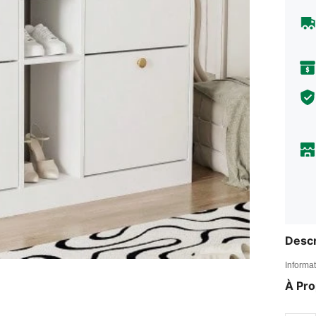
Descr
Informat
À Pr