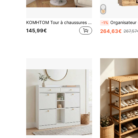
KOMHTOM Tour à chaussures rotative à 7 niveaux, étagère à chaussures rotative à 360°, autoportante, gain de place pour jusqu'à 28 paires de chaussures, base surélevée pour bottes, pour salon, entrée et couloir, blanc (60 * 60 * 184 cm)
Organisateur de ch
-1%
145,99€
264,63€
267,57