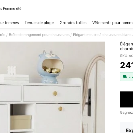
s Femme été
and down arrow keys to navigate search Dernière recherche and Rechercher et Tr
our femmes
Tenues de plage
Grandes tailles
Vêtements pour homm
rée
Boîte de rangement pour chaussures
/
/
Élégan
charni
pour l
SKU: s
26 x 
24
PR
Li
Gagnez
Exp