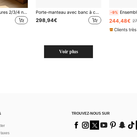
Étagères à chaussures 2/3/4 niveaux disponibles en plusieurs tailles, conception creuse et respirante pour la résistance à l'humidité, capacité de charge stable, largeur de 63 cm convient aux entrées, facile à assembler et gain de place
Porte-manteau avec banc à chaussures, penderie, 6 crochets triples, autoportant, gain de place, pour entrée, couloir, blanc, 120*40*191cm
Ensemble dressing élégant dans des tons blancs et bo
-9%
298,94€
244,48€
2
Clients très
Voir plus
&
TROUVEZ-NOUS SUR
ter
 taxes