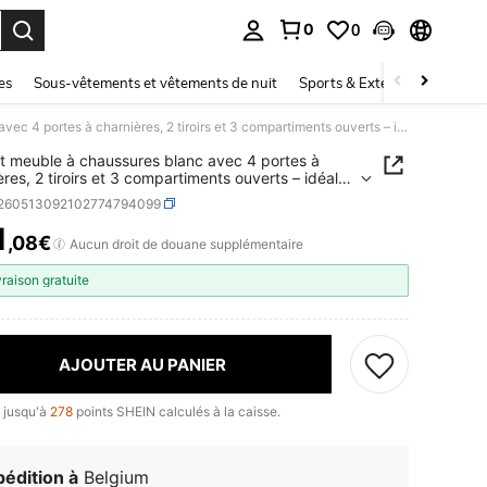
0
0
ouver. Press Enter to select.
es
Sous-vêtements et vêtements de nuit
Sports & Extérieur
Enfant
Élégant meuble à chaussures blanc avec 4 portes à charnières, 2 tiroirs et 3 compartiments ouverts – idéal pour les entrées et couloirs modernes, dimensions 110 x 26 x 100 cm
t meuble à chaussures blanc avec 4 portes à
ères, 2 tiroirs et 3 compartiments ouverts – idéal
es entrées et couloirs modernes, dimensions 110 x
r260513092102774794099
100 cm
1
,08€
ICE AND AVAILABILITY
Aucun droit de douane supplémentaire
vraison gratuite
AJOUTER AU PANIER
 jusqu'à
278
points SHEIN calculés à la caisse.
édition à
Belgium