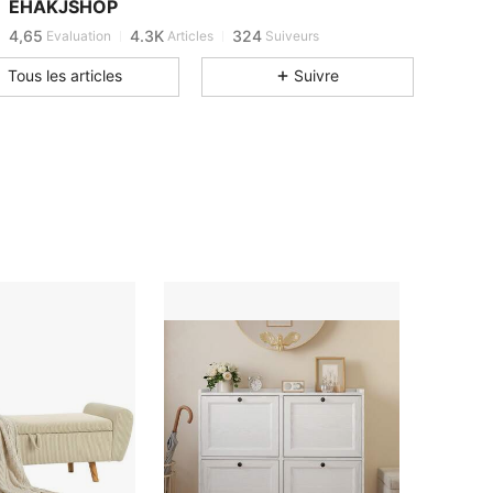
4,65
4.3K
324
EHAKJSHOP
4,65
4.3K
324
Evaluation
Articles
Suiveurs
4,65
4.3K
324
Tous les articles
Suivre