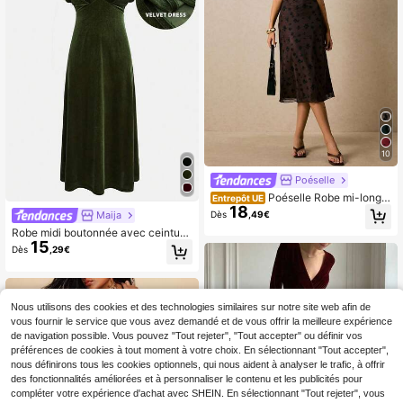
10
Poéselle
Poéselle Robe mi-longu
Entrepôt UE
18
e élégante à imprimé floral en maille
Dès
,49€
Maija
pour femmes, été
Robe midi boutonnée avec ceinture
15
en mélange de lin MAIJA, style déc
Dès
,29€
ontracté
Nous utilisons des cookies et des technologies similaires sur notre site web afin de
vous fournir le service que vous avez demandé et de vous offrir la meilleure expérience
de navigation possible. Vous pouvez "Tout rejeter", "Tout accepter" ou définir vos
préférences de cookies à tout moment à votre choix. En sélectionnant "Tout accepter",
nous définirons tous les cookies optionnels, qui nous aident à analyser le trafic, à offrir
des fonctionnalités améliorées et à personnaliser le contenu et les publicités pour
compléter votre expérience d'achat avec SHEIN. En sélectionnant "Tout rejeter", vous