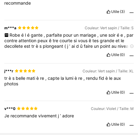
recommande
Utile
(3)
m***a
Couleur: Vert sapin / Taille: S
Robe
é
l
é
gante
,
parfaite
pour
un
mariage
,
une
soir
é
e
,
par
contre
attention
peux
ê
tre
courte
si
vous
ê
tes
grande
et
le
decollete
est
tr
è
s
plongeant
(
j
’
ai
d
û
faire
un
point
au
niveau
du
decollete
).
Utile
(0)
j***r
Couleur: Vert sapin / Taille: XL
tr
è
s
belle
mati
è
re
,
capte
la
lumi
è
re
,
rendu
fid
è
le
aux
photos
Utile
(0)
v***0
Couleur: Violet / Taille: M
Je
recommande
vivement
j
’
adore
Utile
(0)