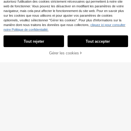
autorisez l'utilisation des cookies strictement nécessaires qui permettent à notre site
web de fonctionner. Vous pouvez les désactiver en modifiant les paramètres de votre
navigateur, mais cela peut affecter le fonctionnement du site web. Pour en savoir plus
sur les cookies que nous utilisons et pour ajuster vos paramètres de cookies
optionnels, veuillez sélectionner "Gérer les cookies". Pour plus d'informations sur la
manière dont nous traitons les données que nous collectons,
cliquez ici pour consulter
notre Politique de confidentialité.
Floreya
13
Tout rejeter
Tout accepter
Robe de Noël élégante e
Entrepôt UE
22
t romantique en velours à manches
,23€
Travachic
longues, robe de fête de Noël
Travachic 2026 Nouvell
Gérer les cookies
Entrepôt UE
AJOUTER AU PANIER
14
e robe ajustée et évasée pour femm
Dès
,99€
es avec col V en dentelle et patchw
ork, de couleur noire unie