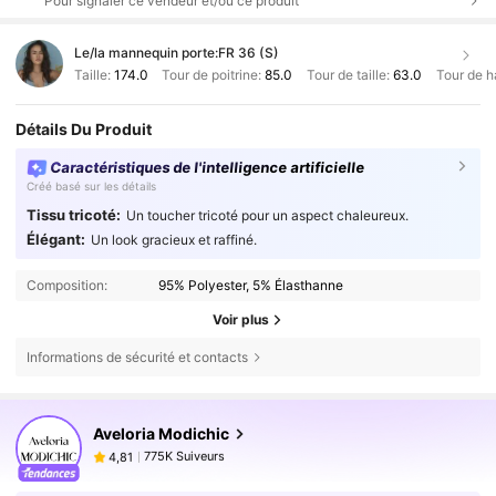
Pour signaler ce vendeur et/ou ce produit
Le/la mannequin porte:
FR 36 (S)
Taille:
174.0
Tour de poitrine:
85.0
Tour de taille:
63.0
Tour de h
Détails Du Produit
Caractéristiques de l'intelligence artificielle
Créé basé sur les détails
Tissu tricoté:
Un toucher tricoté pour un aspect chaleureux.
Élégant:
Un look gracieux et raffiné.
Composition:
95% Polyester, 5% Élasthanne
Voir plus
Informations de sécurité et contacts
775K Suiveurs
4,81
Aveloria Modichic
775K Suiveurs
4,81
s***i
est en train de naviguer
775K Suiveurs
4,81