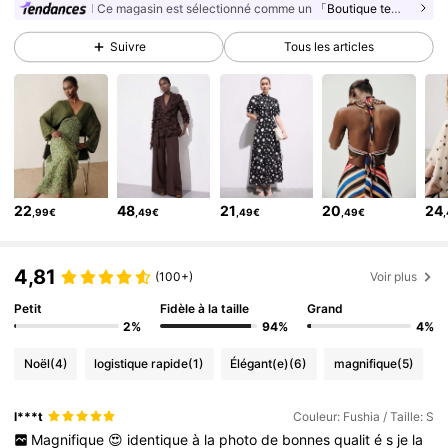
Ce magasin est sélectionné comme un
「Boutique tendance」
775K Suiveurs
4,81
Suivre
Tous les articles
775K Suiveurs
4,81
775K Suiveurs
4,81
775K Suiveurs
4,81
775K Suiveurs
4,81
775K Suiveurs
4,81
22
48
21
20
24
,99€
,49€
,49€
,49€
775K Suiveurs
4,81
775K Suiveurs
4,81
4,81
(100+)
Voir plus
Petit
Fidèle à la taille
Grand
2%
94%
4%
Noël
(4)
logistique rapide
(1)
Élégant(e)
(6)
magnifique
(5)
l***t
Couleur: Fushia / Taille: S
Magnifique
😍
identique
à
la
photo
de
bonnes
qualit
é
s
je
la