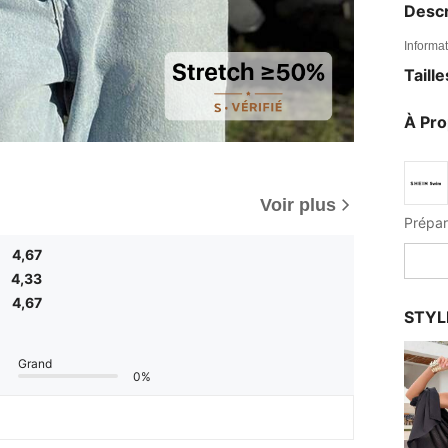
Descr
Informat
Taill
À Pr
Voir plus
4,67
4,33
4,67
STYL
Grand
0%