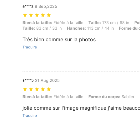
a***z
8 Sep,2025
Bien à la taille: Fidèle à la taille, Taille: 173 cm / 68 in, Poids: 68 k
Bien à la taille:
Fidèle à la taille
Taille:
173 cm / 68 in
Po
Taille:
83 cm / 33 in
Hanches:
113 cm / 44 in
Forme du 
Très bien comme sur la photos
Traduire
s***5
21 Aug,2025
Bien à la taille: Fidèle à la taille, Forme du corps: Sablier, Couleur: Bl
Bien à la taille:
Fidèle à la taille
Forme du corps:
Sablier
jolie comme sur l'image magnifique j'aime beau
Traduire