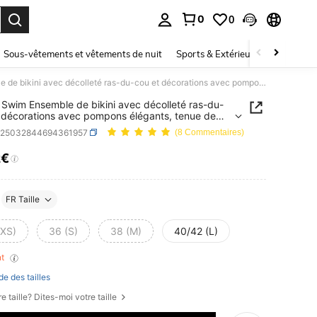
0
0
ouver. Press Enter to select.
Sous-vêtements et vêtements de nuit
Sports & Extérieur
Enfants
SHEIN Swim Ensemble de bikini avec décolleté ras-du-cou et décorations avec pompons élégants, tenue de plage d'été
Swim Ensemble de bikini avec décolleté ras-du-
 décorations avec pompons élégants, tenue de
d'été
z25032844694361957
(8 Commentaires)
2€
ICE AND AVAILABILITY
FR Taille
(XS)
36 (S)
38 (M)
40/42 (L)
nt
de des tailles
e taille? Dites-moi votre taille