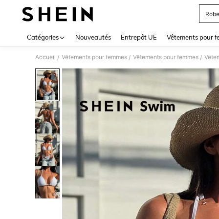
Robe
Use up 
Catégories
Nouveautés
Entrepôt UE
Vêtements pour 
Accueil
Vêtements pour femmes
Vêtements pour femmes
Vête
/
/
/