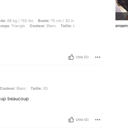
g / 150 lbs, Buste: 75 cm / 30 in, Taille: 83 cm / 33 in, Hanches: 113 cm / 44 in, For
ids:
68 kg / 150 lbs
Buste:
75 cm / 30 in
ensem
corps:
Triangle
Couleur:
Blanc
Taille:
L
Utile (0)
anc, Taille: XS
Couleur:
Blanc
Taille:
XS
coup beaucoup
Utile (0)