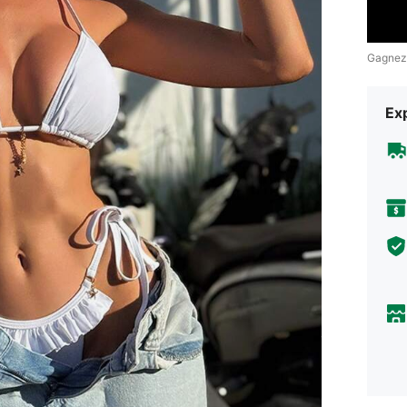
Gagnez
Exp