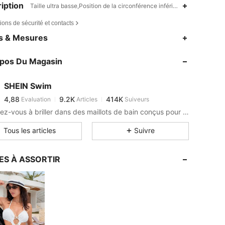
iption
Taille ultra basse,Position de la circonférence inférieure la plus élev
ions de sécurité et contacts
4,88
9.2K
414K
es & Mesures
4,88
9.2K
414K
opos Du Magasin
4,88
9.2K
414K
4,88
9.2K
414K
SHEIN Swim
4,88
9.2K
414K
Evaluation
Articles
Suiveurs
d***a
est en train de naviguer
4,88
9.2K
414K
Préparez-vous à briller dans des maillots de bain conçus pour s'adapter à toutes les vibes !
4,88
9.2K
414K
Tous les articles
Suivre
4,88
9.2K
414K
4,88
9.2K
414K
ES À ASSORTIR
4,88
9.2K
414K