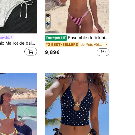
33
Ensemble de bikini sexy à la mode pour femmes, rayures roses et pois, pour la plage et les vacances d'été
nnyshic
Entrepôt UE
tissu spécial à bretelles spaghetti, élégant et décontracté pour vacances, plage et soirée, nouveau pour l'été pour femmes
de Pois Vêtements de plage pour femmes
#2 BEST-SELLERS
9,89€