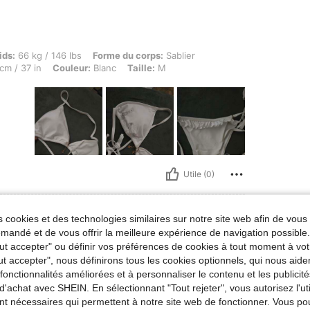
kg / 146 lbs, Forme du corps: Sablier, Hanches: 106 cm / 42 in, Taille: 75 cm / 30 in, 
ids:
66 kg / 146 lbs
Forme du corps:
Sablier
cm / 37 in
Couleur:
Blanc
Taille:
M
Utile (0)
'avis
 cookies et des technologies similaires sur notre site web afin de vous 
andé et de vous offrir la meilleure expérience de navigation possibl
Tout accepter" ou définir vos préférences de cookies à tout moment à vot
ut accepter", nous définirons tous les cookies optionnels, qui nous aide
es fonctionnalités améliorées et à personnaliser le contenu et les publici
d'achat avec SHEIN. En sélectionnant "Tout rejeter", vous autorisez l'uti
nt nécessaires qui permettent à notre site web de fonctionner. Vous po