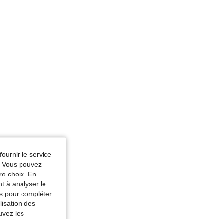
Buste: 94 cm / 37 in, Couleur: Blanc, Taille: M
fournir le service
e. Vous pouvez
re choix. En
nt à analyser le
tés pour compléter
lisation des
uvez les