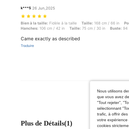
k***5
26 Jun,2025
Bien à la taille: Fidèle à la taille, Taille: 168 cm / 66 in, Poids: 66 
Bien à la taille:
Fidèle à la taille
Taille:
168 cm / 66 in
Po
Hanches:
106 cm / 42 in
Taille:
75 cm / 30 in
Buste:
94 
Came exactly as described
Traduire
Voir Plus D
Nous utilisons des
que vous avez dem
"Tout rejeter", "
sélectionnant "To
trafic, à offrir d
votre expérience 
Plus de Détails(1)
cookies stricteme