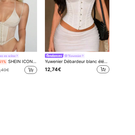
ez en scène
Yuwenier
SHEIN ICON Haut cami avec une partie filetée blanche avec devant boutonné croisé et corset, crochets et anneaux pour femmes
Yuwenier Débardeur blanc élégant et sexy, col V profond, devant à nœud papillon, dos à œillets, lacets baleinés, top licou pour looks d'Halloween, Pâques et d'été
51%
12,74€
,49€