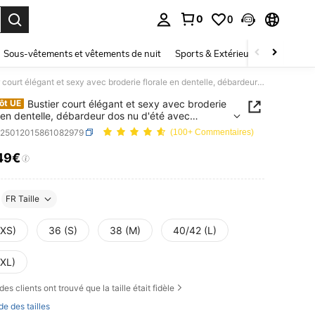
0
0
ouver. Press Enter to select.
Sous-vêtements et vêtements de nuit
Sports & Extérieur
Enfants
Bustier court élégant et sexy avec broderie florale en dentelle, débardeur dos nu d'été avec armature, ourlet asymétrique, laçage en métal et œillet. Convient pour la plage, les soirées en club et les tenues décontractées. Blanc
Bustier court élégant et sexy avec broderie
ôt UE
e en dentelle, débardeur dos nu d'été avec
re, ourlet asymétrique, laçage en métal et œillet.
z25012015861082979
(100+ Commentaires)
nt pour la plage, les soirées en club et les tenues
ractées. Blanc
49€
ICE AND AVAILABILITY
FR Taille
(XS)
36 (S)
38 (M)
40/42 (L)
(XL)
des clients ont trouvé que la taille était fidèle
de des tailles