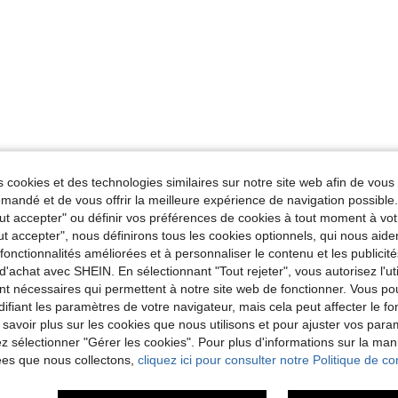
Utile (0)
 cookies et des technologies similaires sur notre site web afin de vous 
andé et de vous offrir la meilleure expérience de navigation possibl
'avis
Tout accepter" ou définir vos préférences de cookies à tout moment à vot
ut accepter", nous définirons tous les cookies optionnels, qui nous aide
es fonctionnalités améliorées et à personnaliser le contenu et les publici
d'achat avec SHEIN. En sélectionnant "Tout rejeter", vous autorisez l'uti
nt nécessaires qui permettent à notre site web de fonctionner. Vous po
ifiant les paramètres de votre navigateur, mais cela peut affecter le 
 savoir plus sur les cookies que nous utilisons et pour ajuster vos par
lez sélectionner "Gérer les cookies". Pour plus d'informations sur la ma
ées que nous collectons,
cliquez ici pour consulter notre Politique de con