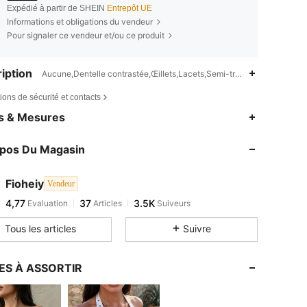
Expédié à partir de SHEIN
Entrepôt UE
Informations et obligations du vendeur
Pour signaler ce vendeur et/ou ce produit
iption
Aucune,Dentelle contrastée,Œillets,Lacets,Semi-transparent
ions de sécurité et contacts
es & Mesures
opos Du Magasin
Fioheiy
Vendeur
4,77
37
3.5K
Evaluation
Articles
Suiveurs
Tous les articles
Suivre
ES À ASSORTIR