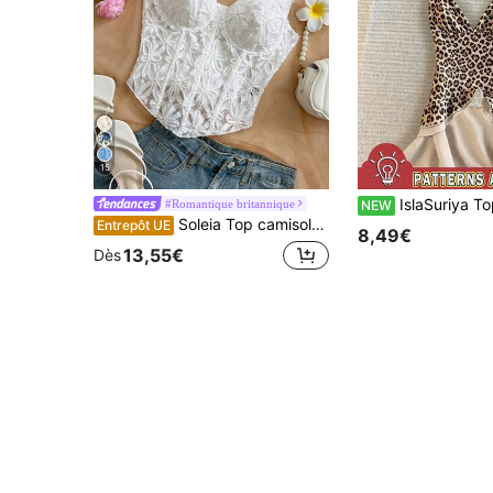
15
IslaSuriya Top licou mode polyvalent pour femme, 
#Romantique britannique
NEW
Soleia Top camisole sans manches élégant blanc à fleurs pour femmes, pour tea party, invitée de mariage, remise des diplômes, brunch, vacances de printemps, festival de musique, style bohème tropical
Entrepôt UE
8,49€
13,55€
Dès