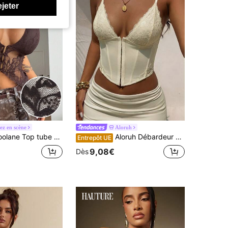
ejeter
ez en scène
Aloruh
be bustier marron en dentelle élastique, style bohème chic sexy pour femme, parfait pour l'été et les fêtes
Aloruh Débardeur asymétrique en dentelle à patchwork de couleur unie et sexy
Entrepôt UE
9,08€
Dès