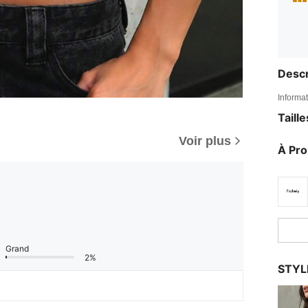
Descr
Informat
Taill
Voir plus
À Pr
Grand
2%
STYL