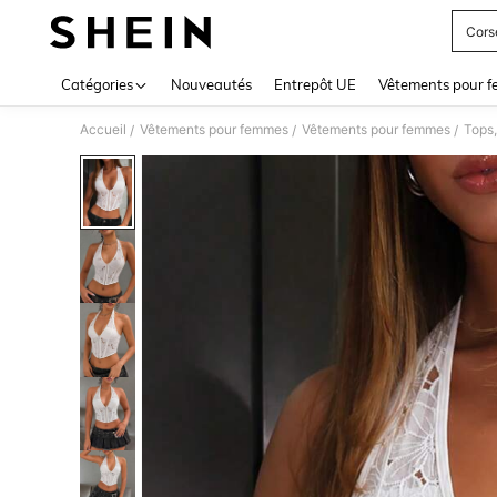
Cors
Use up 
Catégories
Nouveautés
Entrepôt UE
Vêtements pour 
Accueil
Vêtements pour femmes
Vêtements pour femmes
Tops,
/
/
/