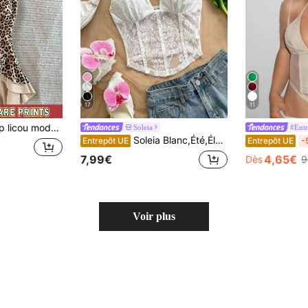
17
11
imprimé léopard patchwork, pour le quotidien
Soleia
#Entr
Soleia Blanc,Été,Élégant,Séduisant,Débardeur à bretelles spaghetti col V tricoté dos croisé sans dos pour soirée en amoureux,Top bohème boho vacances vintage vacances
Entrepôt UE
Entrepôt UE
-
7,99€
4,65€
Dès
9
Voir plus