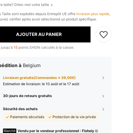
e taille? Dites-moi votre taille
s Taille sont expédiés depuis Entrepôt UE offre
livraison plus rapide
,
uvez vérifier après avoir sélectionné un produit spécifique.
AJOUTER AU PANIER
 jusqu'à
15
points SHEIN calculés à la caisse.
édition à
Belgium
Livraison gratuite(Commandes ≥ 39,00€)
Estimation de livraison:
le 10 août et le 17 août
30-jours de retours gratuits
Sécurité des achats
Paiements sécurisés
Protection de la vie privée
Vendu par le vendeur professionnel : Fioheiy
Marché