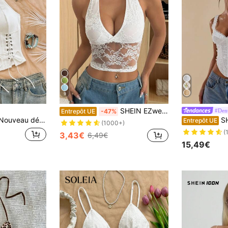
9
SHEIN EZwear Camisole casual minimaliste pour femmes, col ras-du-cou, en couleur unie avec patchwork en dentelle
#Dent
Entrepôt UE
-47%
l'après-midi, les vacances, les festivals de musique, le style bohème, les croisières, la plage, Noël, le Nouvel An, les boîtes de nuit, le style boho, les vêtements d'automne pour femmes, le style vintage
SHEIN BAE Déb
Entrepôt UE
(1000+)
(
3,43€
6,49€
15,49€