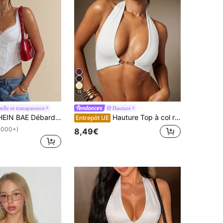
15
elle et transparence
Hauture
ardeur court ajusté de femme, avec empiècement à broderie de fleurs et œillets blancs, pour le printemps/été
Hauture Top à col ras-du-cou de base sexy pour femmes avec détail de fermeture métallique à l'avant, pour sortir
Entrepôt UE
1000+)
8,49€