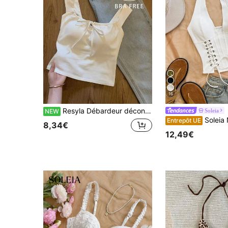
16
Resyla Débardeur décontracté polyvalent de couleur unie pour femmes en été
Soleia
NEW
Soleia Nouveau débardeur sexy à col V avec lacets déconstruit pour femmes, pour les vacances, les rendez-vous, le thé de 
Entrepôt UE
8,34€
12,49€