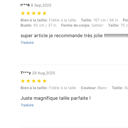
l***6
8 Sep,2025
Bien à la taille: Fidèle à la taille, Taille: 167 cm / 66 in, Poids: 64 k
Bien à la taille:
Fidèle à la taille
Taille:
167 cm / 66 in
Po
Buste:
95 cm / 37 in
Forme du corps:
Sablier
Taille:
75 c
super article je recommande très jolie !!!!!!!!!!!!!!!!!!!!!
Traduire
T***y
29 Aug,2025
Bien à la taille: Fidèle à la taille, Couleur: Blanc, Taille: XL
Bien à la taille:
Fidèle à la taille
Couleur:
Blanc
Taille:
X
Juste magnifique taille parfaite !
Traduire