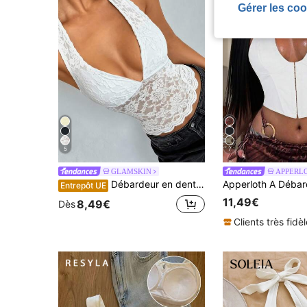
Gérer les coo
5
7
GLAMSKIN
APPERL
Débardeur en dentelle moulant tricoté pour femmes Vaiaye, t-shirt col V de couleur unie pour un port quotidien, blanc décontracté pour le printemps/été
Entrepôt UE
11,49€
8,49€
Dès
Clients très fidè