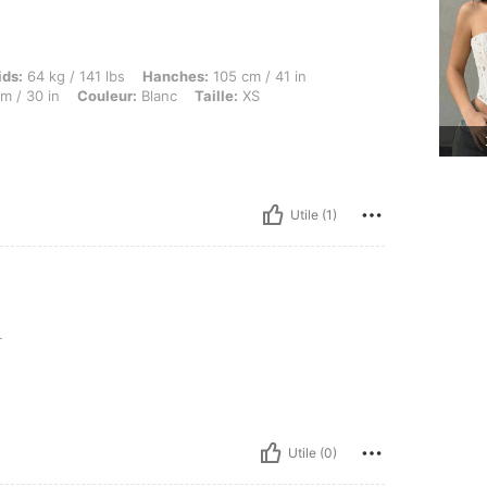
g / 141 lbs, Hanches: 105 cm / 41 in, Buste: 95 cm / 37 in, Forme du corps: Sablier, Ta
ids:
64 kg / 141 lbs
Hanches:
105 cm / 41 in
m / 30 in
Couleur:
Blanc
Taille:
XS
Utile (1)
L
Utile (0)