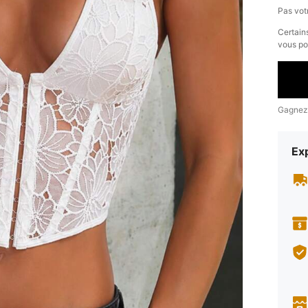
Pas votr
​Certain
vous po
Gagnez
Exp