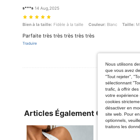
s***s
14 Aug,2025
Bien à la taille: Fidèle à la taille, Couleur: Blanc, Taille: M
Bien à la taille:
Fidèle à la taille
Couleur:
Blanc
Taille:
M
Parfaite très très très très très
Traduire
Nous utilisons des
que vous avez dem
Voir Plus D
"Tout rejeter", "
sélectionnant "To
trafic, à offrir d
votre expérience 
cookies stricteme
désactiver en mod
Articles Également Consultés
site web. Pour en
optionnels, veuil
traitons les donn