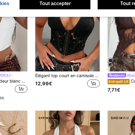
kies
Tout accepter
Tout r
Élégant top court en camisole avec broderie florale en dentelle, chemise blanche sans manches avec armature, ourlet asymétrique, lacets à œillets métalliques dans le dos pour mise en forme, convient pour les vacances à la plage et les festivals décontractés
OTH A
#Entr
Apperloth A Débardeur blanc à encolure en V, à laçage devant et dos nu, adapté pour les fêtes, les boîtes de nuit, les festivals de musique, la saison des mariages et autres occasions estivales
Coolane Top tu
Entrepôt UE
12,99€
7,71€
les