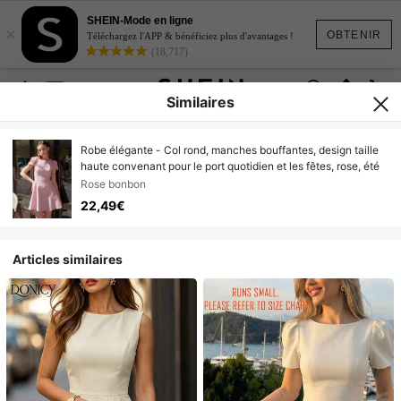
SHEIN-Mode en ligne
×
OBTENIR
Téléchargez l'APP & bénéficiez plus d'avantages !
(18,717)
Similaires
Robe élégante - Col rond, manches bouffantes, design taille
haute convenant pour le port quotidien et les fêtes, rose, été
Rose bonbon
22,49€
Articles similaires