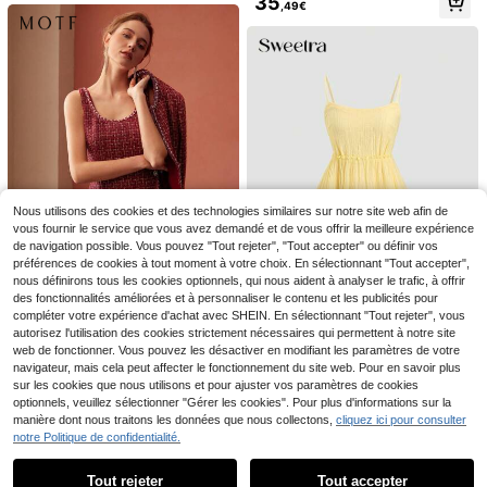
35
col et garniture en dentelle, conven
,49€
POUR FEMMES
ant pour les vacances, les tenues d
écontractées, les rendez-vous de l
a Saint-Valentin. Robe de princess
e à manches bouffantes, coupe cin
trée affinante, silhouette évasée, b
10
outons devant, robe rétro mignonn
5
e, robe décontractée, nouvelle robe
BELROSIE
printemps/été, robe de rendez-vou
BELROSIE Robe courte ajustée à m
SHEIN Privé Robe court
Entrepôt UE
s, robe d'anniversaire
anches courtes avec découpes flor
e pour femme en mousseline à pois
22
17
,49€
,81€
ales roses élégantes et ourlet ondul
avec manches à volants et robe à li
é pour femmes
gne A
Nous utilisons des cookies et des technologies similaires sur notre site web afin de
vous fournir le service que vous avez demandé et de vous offrir la meilleure expérience
de navigation possible. Vous pouvez "Tout rejeter", "Tout accepter" ou définir vos
préférences de cookies à tout moment à votre choix. En sélectionnant "Tout accepter",
nous définirons tous les cookies optionnels, qui nous aident à analyser le trafic, à offrir
des fonctionnalités améliorées et à personnaliser le contenu et les publicités pour
compléter votre expérience d'achat avec SHEIN. En sélectionnant "Tout rejeter", vous
MOTF
autorisez l'utilisation des cookies strictement nécessaires qui permettent à notre site
MOTF PREMIUM ROBE BOUTON T
Sweetra
web de fonctionner. Vous pouvez les désactiver en modifiant les paramètres de votre
WEED
1 restant
navigateur, mais cela peut affecter le fonctionnement du site web. Pour en savoir plus
Sweetra Robe d'été pour femmes à
sur les cookies que nous utilisons et pour ajuster vos paramètres de cookies
fines bretelles, plissée, à plusieurs
39
15
,52€
,29€
-4%
15,99€
couches avec garniture à volants,
optionnels, veuillez sélectionner "Gérer les cookies". Pour plus d'informations sur la
de couleur jaune clair
manière dont nous traitons les données que nous collectons,
cliquez ici pour consulter
notre Politique de confidentialité.
Afficher les articles similaires en stock
Voir tout
Tout rejeter
Tout accepter
Désolés, ce produit est épuisé.
5