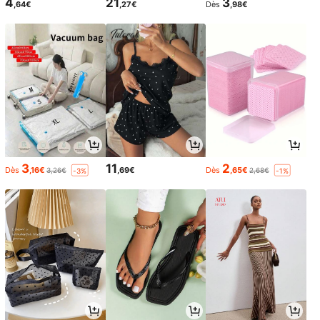
4
21
3
,64€
,27€
Dès
,98€
3
11
2
Dès
,16€
,69€
Dès
,65€
3,26€
2,68€
-3%
-1%