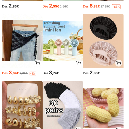
2
2
8
Dès
,85€
Dès
,55€
Dès
,82€
2,56€
27,99€
-68%
3
3
2
Dès
,64€
Dès
,74€
Dès
,83€
3,68€
-1%