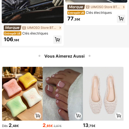
UIMOSO Store BTG EU
Clés électriques
Entrepôt UE
77
,35€
UIMOSO Store BTG EU
Clés électriques
Entrepôt UE
106
,18€
Vous Aimerez Aussi
2
2
13
Dès
,48€
,85€
,75€
2,87€