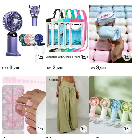
6
2
3
Dès
,24€
Dès
,68€
Dès
,58€