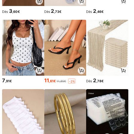
3
2
2
Dès
,60€
Dès
,73€
Dès
,46€
7
11
2
,91€
,61€
Dès
,78€
11,85€
-2%