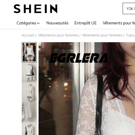
Y2k 
Use up 
Catégories
Nouveautés
Entrepôt UE
Vêtements pour 
Accueil
Vêtements pour femmes
Vêtements pour femmes
Tops,
/
/
/