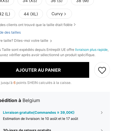
(XXS)
34 (XS)
36 (S)
38 (M)
Curvy
42 (L)
44 (XL)
des clients ont trouvé que la taille était fidèle
de des tailles
e taille? Dites-moi votre taille
s Taille sont expédiés depuis Entrepôt UE offre
livraison plus rapide
,
uvez vérifier après avoir sélectionné un produit spécifique.
AJOUTER AU PANIER
 jusqu'à
6
points SHEIN calculés à la caisse.
édition à
Belgium
Livraison gratuite(Commandes ≥ 39,00€)
Estimation de livraison:
le 10 août et le 17 août
30-jours de retours gratuits