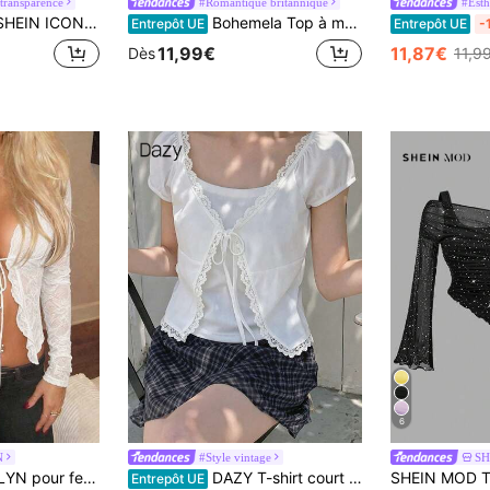
 transparence
#Romantique britannique
#Esth
 Cardigan Y2K pour femmes, style western country concert, bohème hippie gothique, transparent bordeaux, sexy, en dentelle, avec torsade devant et manches longues
Bohemela Top à manches longues pour femmes, style bohème décontracté, couleur unie, en maille de dentelle avec bordure à volants
Entrepôt UE
Entrepôt UE
-
11,99€
11,87€
Dès
11,9
6
N
#Style vintage
SH
Top basique NOIRLYN pour femme, style Y2K doux, automne/hiver, col V profond, dentelle, manches longues, nœud devant, taille ajourée, coupe slim, transparent, pour superposition, décontracté, blanc
DAZY T-shirt court à manches courtes en dentelle d'été élégant et décontracté pour femme
Entrepôt UE