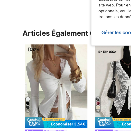
site web. Pour en
optionnels, veuil
traitons les donn
Articles Également Consultés
Gérer les coo
32
9
Économiser 3,54€
Écon