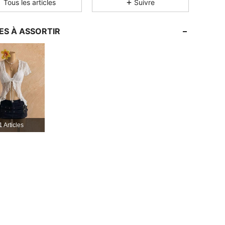
Tous les articles
Suivre
4,83
1.3K
356K
4,83
1.3K
356K
ES À ASSORTIR
4,83
1.3K
356K
4,83
1.3K
356K
1 Articles