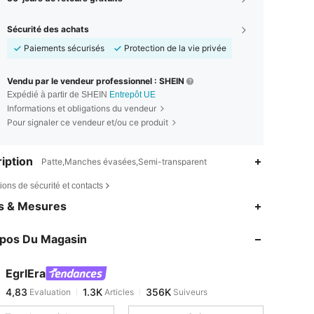
Sécurité des achats
Paiements sécurisés
Protection de la vie privée
Vendu par le vendeur professionnel : SHEIN
Expédié à partir de SHEIN
Entrepôt UE
Informations et obligations du vendeur
Pour signaler ce vendeur et/ou ce produit
iption
Patte,Manches évasées,Semi-transparent
ions de sécurité et contacts
4,83
1.3K
356K
es & Mesures
4,83
1.3K
356K
opos Du Magasin
4,83
1.3K
356K
4,83
1.3K
356K
EgrlEra
4,83
1.3K
356K
Evaluation
Articles
Suiveurs
v***6
est en train de naviguer
4,83
1.3K
356K