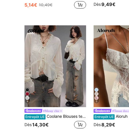
9,49€
Dès
5,14€
10,49€
4
5
#Messy chic
#Tenue dos 
Coolane Blouses texturées à volants plissés pour femmes, idéales pour les sorties, les concerts et le streetwear au printemps et en été
Aloruh Débardeur blanc élégant en dentelle transparente pour femmes,
Entrepôt UE
Entrepôt UE
14,30€
8,29€
Dès
Dès