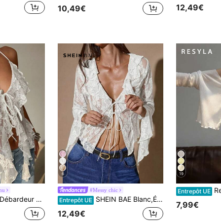
12,49€
10,49€
6
19
Resyla Robe ca
nu
#Messy chic
Entrepôt UE
 design ajusté avec long ruban et ourlet asymétrique, top d'été pour club, festival de musique, mariage & fête
SHEIN BAE Blanc,Été,Séduisant,Top à manches longues pour femmes avec col V profond en dentelle,translucide,ajouré,bordure à volants,pour les sorties nocturnes,Blouse rouge vin pour Halloween,top de superposition
Entrepôt UE
7,99€
12,49€