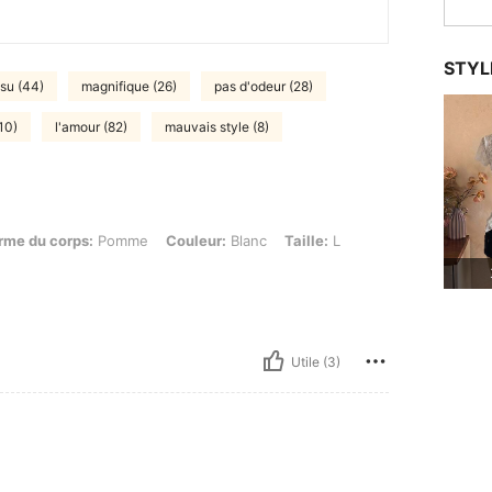
STYL
ssu (44)
magnifique (26)
pas d'odeur (28)
10)
l'amour (82)
mauvais style (8)
orps: Pomme, Couleur: Blanc, Taille: L
rme du corps:
Pomme
Couleur:
Blanc
Taille:
L
Utile (3)