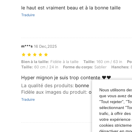
le haut est vraiment beau et à la bonne taille
Traduire
m***s
16 Dec,2025
Bien à la taille: Fidèle à la taille, Taille: 160 cm / 63 in, Poids: 43 k
Bien à la taille:
Fidèle à la taille
Taille:
160 cm / 63 in
Po
Taille:
60 cm / 24 in
Forme du corps:
Sablier
Hanches:
8
Hyper mignon je suis trop contente ❤️❤️
La qualité des produits
:
bonne
Nous utilisons des
Fidèle aux images du produit
:
oui
que vous avez dem
Traduire
"Tout rejeter", "
sélectionnant "To
trafic, à offrir d
votre expérience 
cookies stricteme
Voir Plus D
désactiver en mod