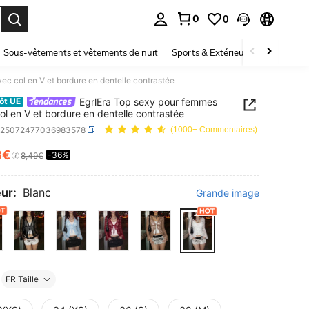
0
0
ouver. Press Enter to select.
Sous-vêtements et vêtements de nuit
Sports & Extérieur
Enfants
ec col en V et bordure en dentelle contrastée
EgrlEra Top sexy pour femmes
ôt UE
ol en V et bordure en dentelle contrastée
z25072477036983578
(1000+ Commentaires)
3€
-36%
ICE AND AVAILABILITY
8,49€
ur:
Blanc
Grande image
FR Taille