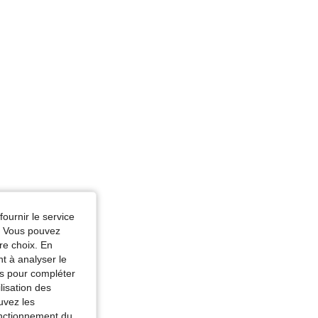
es: 80 cm / 31 in, Couleur: Noir, Taille: XS
fournir le service
e. Vous pouvez
re choix. En
nt à analyser le
tés pour compléter
lisation des
uvez les
fonctionnement du