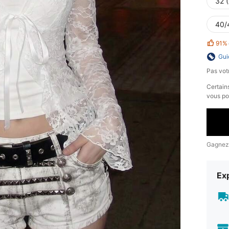
32 
40/
91%
Gui
Pas votr
​Certain
vous po
Gagnez
Exp