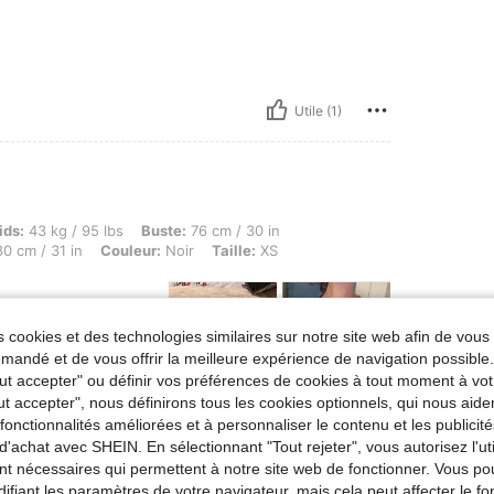
Utile (1)
g / 95 lbs, Buste: 76 cm / 30 in, Taille: 60 cm / 24 in, Forme du corps: Sablier, Hanch
ids:
43 kg / 95 lbs
Buste:
76 cm / 30 in
0 cm / 31 in
Couleur:
Noir
Taille:
XS
 cookies et des technologies similaires sur notre site web afin de vous 
andé et de vous offrir la meilleure expérience de navigation possibl
Tout accepter" ou définir vos préférences de cookies à tout moment à vot
ut accepter", nous définirons tous les cookies optionnels, qui nous aide
es fonctionnalités améliorées et à personnaliser le contenu et les publici
Utile (19)
d'achat avec SHEIN. En sélectionnant "Tout rejeter", vous autorisez l'uti
nt nécessaires qui permettent à notre site web de fonctionner. Vous po
'avis
ifiant les paramètres de votre navigateur, mais cela peut affecter le 