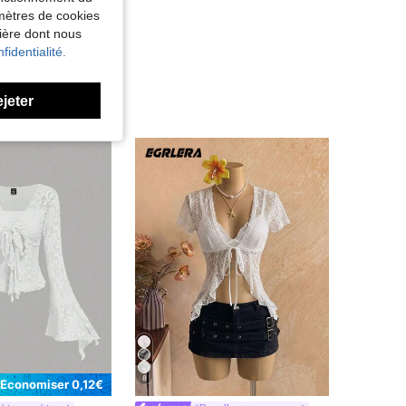
amètres de cookies
nière dont nous
fidentialité.
ejeter
8
Économiser 0,12€