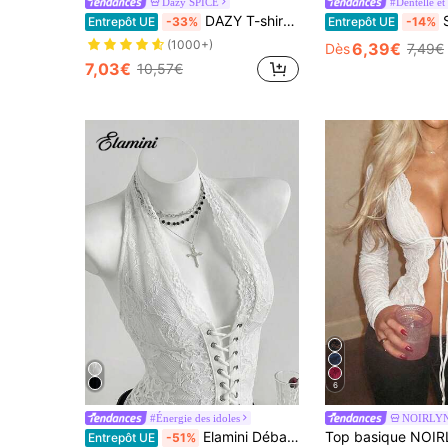
Dazy SPICE
#Dentelle et
DAZY T-shirt décontracté sexy à manches longues, col en V, avec empiècement en dentelle et design de nœud pour femmes
SHEIN ICON
Entrepôt UE
-33%
Entrepôt UE
-14%
(1000+)
6,39€
Dès
7,49€
7,03€
10,57€
6
#Énergie des idoles
NOIRLY
Elamini Débardeur sexy pour femmes avec laçage en dentelle, dos nu croisé. Vêtements blancs pour femmes. Corset pour femmes
Entrepôt UE
-51%