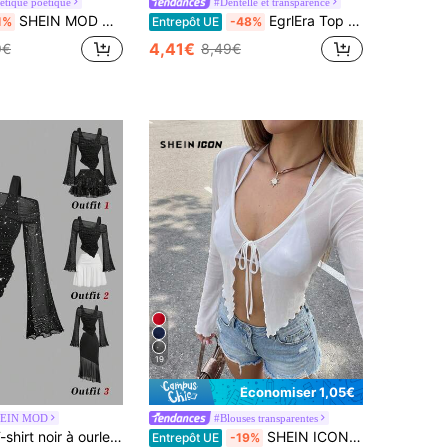
étique poétique
#Dentelle et transparence
SHEIN MOD Hauts pour femmes de style romantique élégant avec nœud au centre, joli t-shirt, automne/hiver
EgrlEra Top court transparent sexy pour femmes, blanc
1%
Entrepôt UE
-48%
4,41€
9€
8,49€
19
Économiser 1,05€
EIN MOD
#Blouses transparentes
SHEIN MOD T-shirt noir à ourlet pointu avec design à sequins et manches cloches asymétriques
SHEIN ICON Top maillé Y2K avec nœud devant et bordure de laitue
Entrepôt UE
-19%