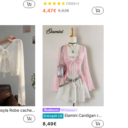
(1000+)
4,47€
5,52€
che-camisole avec garniture en dentelle, cache-maillot en tricot transparent à manches longues pour femmes, été
Elamini
Elamini Cardigan rose transparent en dentelle avec manches évasées, Top pour femmes pour l'automne
Entrepôt UE
8,49€