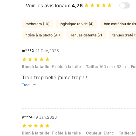
Voir les avis locaux
4,76
rachètera (10)
logistique rapide (4)
bon matériau de ti
fidèle à la photo (91)
Tenues détente (7)
tenues d'été (
m***2
21 Dec,2025
Bien à la taille: Fidèle à la taille, Taille: 160 cm / 63 in, Forme du c
Bien à la taille:
Fidèle à la taille
Taille:
160 cm / 63 in
Fo
Trop trop belle j’aime trop !!!
Traduire
y***4
19 Jan,2026
Bien à la taille: Fidèle à la taille, Couleur: Blanc, Taille: M
Bien à la taille:
Fidèle à la taille
Couleur:
Blanc
Taille:
M