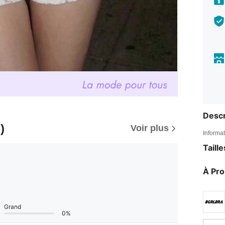
Descr
)
Voir plus
Informat
Taill
À Pr
Grand
0%