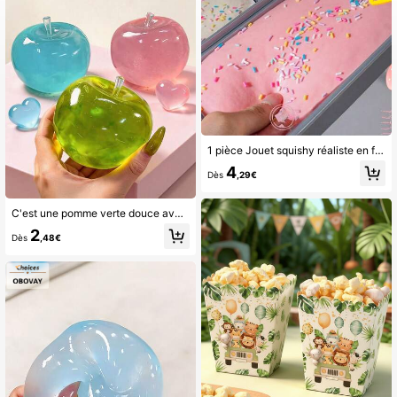
1 pièce Jouet squishy réaliste en forme de boîte à gâteau, convient pour le bureau quotidien, l'étude ou en cadeau, applicable pour l'anniversaire, Halloween, Noël, les blagues de fête, le soulagement du stress et le divertissement au bureau et pour les étudiants, convient pour tous les âges comme faveurs de fête, pour les adolescents
4
Dès
,29€
C'est une pomme verte douce avec une texture extrêmement lisse et douce. C'est à la fois une pomme que l'on peut presser et une pomme avec un excellent toucher tactile.
2
Dès
,48€