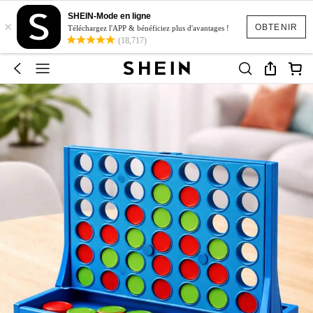
SHEIN-Mode en ligne
×
OBTENIR
Téléchargez l'APP & bénéficiez plus d'avantages !
(18,717)