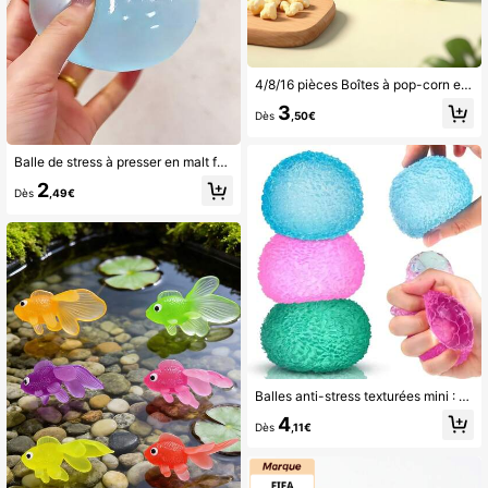
4/8/16 pièces Boîtes à pop-corn en papier thème animaux de la jungle, convient pour fête d'anniversaire thème jungle, style couleur aléatoire (8 pièces/set), peut être utilisé comme récipient à pop-corn jetable, boîte à frites, boîte à pain, boîte à bonbons, convient pour pop-corn, chips de maïs, BBQ, boîte à nourriture de pique-nique (pop-corn non inclus), vaisselle jetable,
3
Dès
,50€
Balle de stress à presser en malt faite main, malléable à rebond lent, ronde 6 cm, pour la relaxation, jeu de pression, convient aux hommes, femmes, réunions familiales, fêtes de vacances, cadeaux de vacances, faveurs de fête, cadeaux amusants et mignons, récompenses en classe
2
Dès
,49€
Balles anti-stress texturées mini : 2/3/6/9 pièces, balles anti-stress pour adultes, jouets mous unicolore haute densité, fournitures de soulagement de l'anxiété silencieuses pour la classe, remplies de maltose, prix pour étudiants, cadeaux de fête de Pâques, balles à presser anti-stress
4
Dès
,11€