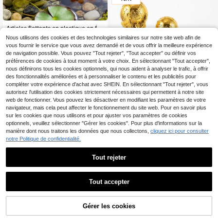
Articles flottants en plastique en forme de poisson nageur artificiel, peuvent être utilisés pour décorer les aquariums, créer des effets visuels réalistes. Très convenant comme cadeaux de fête ou cadeaux promotionnels. Ces poissons rouges en plastique conviennent pour une utilisation intérieure ou extérieure, ce qui en fait un choix idéal pour les jeux d'eau. En même temps, ils peuvent également servir de décoration pour les fêtes d'été. En plus, ils peuvent être utilisés pour la fabrication de cadeaux dans les activités artisanales, ou comme décoration pour les fêtes d'anniversaire. Le paquet contient des produits en plastique en forme de poisson disposés de manière aléatoire.
Nous utilisons des cookies et des technologies similaires sur notre site web afin de
2
Dès
,46€
vous fournir le service que vous avez demandé et de vous offrir la meilleure expérience
de navigation possible. Vous pouvez "Tout rejeter", "Tout accepter" ou définir vos
préférences de cookies à tout moment à votre choix. En sélectionnant "Tout accepter",
nous définirons tous les cookies optionnels, qui nous aident à analyser le trafic, à offrir
des fonctionnalités améliorées et à personnaliser le contenu et les publicités pour
compléter votre expérience d'achat avec SHEIN. En sélectionnant "Tout rejeter", vous
autorisez l'utilisation des cookies strictement nécessaires qui permettent à notre site
Réplique officielle sous licence du trophée de la Coupe du Monde de la FIFA 2026, statue en résine de la coupe du champion dorée, souvenir de collection de football, décoration de bureau pour la maison et le bureau, cadeau commémoratif sportif pour les fans de football
web de fonctionner. Vous pouvez les désactiver en modifiant les paramètres de votre
navigateur, mais cela peut affecter le fonctionnement du site web. Pour en savoir plus
8
Dès
,27€
sur les cookies que nous utilisons et pour ajuster vos paramètres de cookies
optionnels, veuillez sélectionner "Gérer les cookies". Pour plus d'informations sur la
manière dont nous traitons les données que nous collectons,
cliquez ici pour consulter
notre Politique de confidentialité.
Tout rejeter
285/566 pièces Kit de fabrication de porte-clés DIY, matériaux de porte-clés avec perles transparentes en forme de cœur et de lettres réglables, petits cadeaux pour fête d'anniversaire, décoration suspendue, convient pour les thèmes de la maison, de l'amitié et de l'amour, choix parfait pour la fabrication de bijoux et l'artisanat
4
Dès
,48€
Tout accepter
Désolés, ce produit est épuisé.
Gérer les cookies
SIMILAIRES