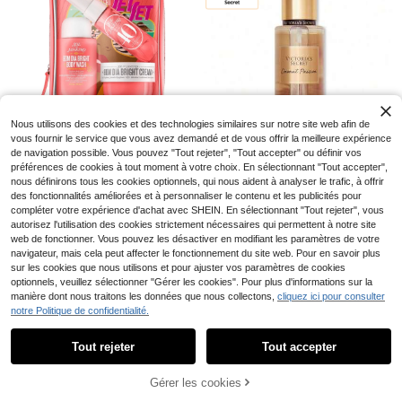
Économiser 0,57€
4-5 j. ouvrés
Lattafa
Lattafa French Boulevard Irida Parf
um Concentré 100ml, Cadeau pour
23
,64€
-2%
24,21€
les vacances, la fête des mères, l'a
nniversaire
Économiser 0,34€
Nous utilisons des cookies et des technologies similaires sur notre site web afin de
vous fournir le service que vous avez demandé et de vous offrir la meilleure expérience
Sol de Janeiro
de navigation possible. Vous pouvez "Tout rejeter", "Tout accepter" ou définir vos
SOL DE JANEIRO - BO
Entrepôt UE
préférences de cookies à tout moment à votre choix. En sélectionnant "Tout accepter",
M DIA BRIGHT BODY WASH/ CREA
15
Victoria's Secret
nous définirons tous les cookies optionnels, qui nous aident à analyser le trafic, à offrir
,80€
-2%
16,14€
M/ BODY MIST 90ML/50ML/90ML
Victoria's Secret 250 ml
des fonctionnalités améliorées et à personnaliser le contenu et les publicités pour
Entrepôt UE
- JET SET
Passion de noix de coco (Parfum p
compléter votre expérience d'achat avec SHEIN. En sélectionnant "Tout rejeter", vous
23
,24€
our le corps pour femme)
autorisez l'utilisation des cookies strictement nécessaires qui permettent à notre site
web de fonctionner. Vous pouvez les désactiver en modifiant les paramètres de votre
navigateur, mais cela peut affecter le fonctionnement du site web. Pour en savoir plus
sur les cookies que nous utilisons et pour ajuster vos paramètres de cookies
optionnels, veuillez sélectionner "Gérer les cookies". Pour plus d'informations sur la
manière dont nous traitons les données que nous collectons,
cliquez ici pour consulter
Paris Corner
notre Politique de confidentialité.
Afficher les articles similaires en stock
Voir tout
Eau de Parfum Khair Co
Entrepôt UE
18
nfection de Paris Corner, vaporisate
,99€
-5%
19,99€
Tout rejeter
Tout accepter
Désolés, ce produit est épuisé.
ur 100 ml – Un parfum doux et sophi
PVC: 28,99€
stiqué aux notes gourmandes et flor
KAYALI
ales. Une fragrance longue tenue q
Gérer les cookies
EN RUPTURE DE STOCK
ui exhale féminité et élégance. | Be
KAYALI - YOM BOUJEE
Entrepôt UE