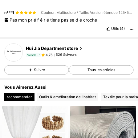
n***l
Couleur: Multicolore / Taille: Version étendue 125*58cm
Pas
mon
pr
é
f
é
r
é
tiens
pas
se
d
é
croche
Utile
(4)
Hui Jia Department store
526 Suiveurs
4,76
Vendeur
a***g
est en train de naviguer
526 Suiveurs
4,76
Suivre
Tous les articles
Vous Aimerez Aussi
recommander
Outils & amélioration de l'habitat
Textile pour la mais