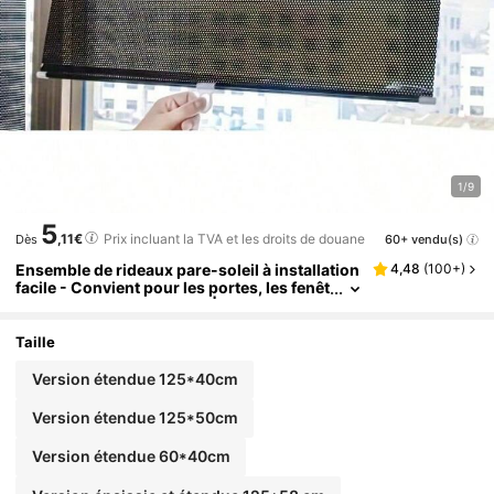
1/9
5
,11€
Prix incluant la TVA et les droits de douane
60+ vendu(s)
Dès
Ensemble de rideaux pare-soleil à installation
4,48
(
100+
)
facile - Convient pour les portes, les fenêt
res et les vitres de voiture | Protection co
ntre la chaleur et les UV | Décoration d'intérie
ur de style classique, convient pour toutes les
Taille
saisons (ventouses incluses) Rideaux pare-s
oleil
Version étendue 125*40cm
Version étendue 125*50cm
Version étendue 60*40cm