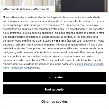
Attaches de rideaux - Attaches de ri
deaux tressées faites main, attache
(1000+)
s de rideaux de décoration bohème
Nous utilisons des cookies et des technologies similaires sur notre site web afin de
4
pour la maison pour la décoration in
Dès
,23€
vous fournir le service que vous avez demandé et de vous offrir la meilleure expérience
térieure et extérieure des rideaux
de navigation possible. Vous pouvez "Tout rejeter", "Tout accepter" ou définir vos
préférences de cookies à tout moment à votre choix. En sélectionnant "Tout accepter",
nous définirons tous les cookies optionnels, qui nous aident à analyser le trafic, à offrir
des fonctionnalités améliorées et à personnaliser le contenu et les publicités pour
1 pièce Rideau pare-soleil isolant th
compléter votre expérience d'achat avec SHEIN. En sélectionnant "Tout rejeter", vous
ermique extensible, rideau de fenêtr
#3 BEST-SELLERS
de Stores, abat-jour et volets
e portable sans perçage, convient p
autorisez l'utilisation des cookies strictement nécessaires qui permettent à notre site
3
our le bureau, le solarium, la voiture,
web de fonctionner. Vous pouvez les désactiver en modifiant les paramètres de votre
Dès
,32€
la cuisine, le balcon, le salon, store
navigateur, mais cela peut affecter le fonctionnement du site web. Pour en savoir plus
enrouleur occultant avec protection
sur les cookies que nous utilisons et pour ajuster vos paramètres de cookies
UV
optionnels, veuillez sélectionner "Gérer les cookies". Pour plus d'informations sur la
manière dont nous traitons les données que nous collectons,
cliquez ici pour consulter
notre Politique de confidentialité.
Tout rejeter
Tout accepter
1 pièce/2 pièces/4 pièces Embrasse
Gérer les cookies
AJOUTER AU PANIER
de rideau de fenêtre en corde de lin
2
Dès
,75€
beige