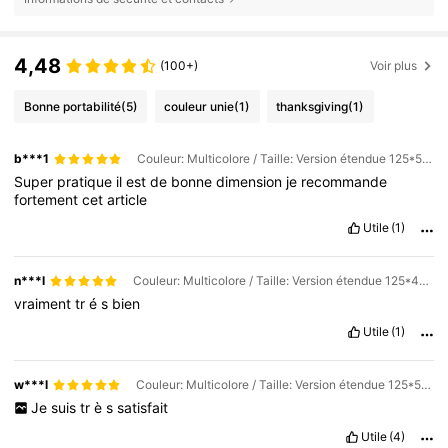
4,48
(100+)
Voir plus
Bonne portabilité
(5)
couleur unie
(1)
thanksgiving
(1)
b***1
Couleur: Multicolore / Taille: Version étendue 125*58cm
Super
pratique
il
est
de
bonne
dimension
je
recommande
fortement
cet
article
Utile
(1)
n***l
Couleur: Multicolore / Taille: Version étendue 125*40cm
vraiment
tr
é
s
bien
Utile
(1)
w***l
Couleur: Multicolore / Taille: Version étendue 125*50cm
Je
suis
tr
è
s
satisfait
Utile
(4)