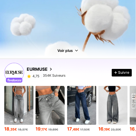
Voir plus
354K Suiveurs
4,75
EURMUSE
Suivre
354K Suiveurs
4,75
354K Suiveurs
4,75
354K Suiveurs
4,75
354K Suiveurs
4,75
354K Suiveurs
4,75
354K Suiveurs
4,75
18
19
17
16
16
,35€
,17€
,48€
,19€
18,37€
19,89€
17,50€
23,30€
354K Suiveurs
4,75