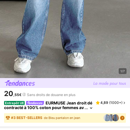
1/7
20
,55€
Sans droits de douane en plus
EURMUSE Jean droit dé
4,89
(
1000+
)
Entrepôt UE
contracté à 100% coton pour femmes av
ec poches et coupe ample
#
3
BEST-SELLERS
de Bleu pantalon en jean