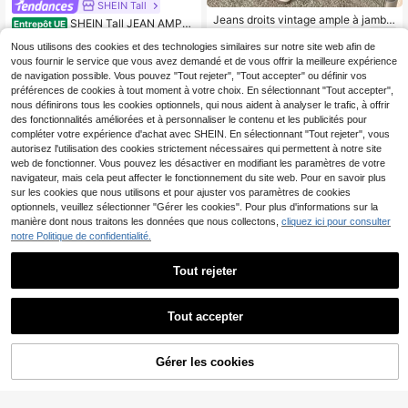
SHEIN Tall
Jeans droits vintage ample à jambe
SHEIN Tall JEAN AMPLE
Entrepôt UE
s empilées pour femmes, décontrac
À JAMBE DROITE, TAILLE BASSE,
22
19
,99€
té, printemps automne
,90€
19,91€
Nous utilisons des cookies et des technologies similaires sur notre site web afin de
DÉCONTRACTÉ
vous fournir le service que vous avez demandé et de vous offrir la meilleure expérience
de navigation possible. Vous pouvez "Tout rejeter", "Tout accepter" ou définir vos
préférences de cookies à tout moment à votre choix. En sélectionnant "Tout accepter",
nous définirons tous les cookies optionnels, qui nous aident à analyser le trafic, à offrir
des fonctionnalités améliorées et à personnaliser le contenu et les publicités pour
compléter votre expérience d'achat avec SHEIN. En sélectionnant "Tout rejeter", vous
autorisez l'utilisation des cookies strictement nécessaires qui permettent à notre site
web de fonctionner. Vous pouvez les désactiver en modifiant les paramètres de votre
navigateur, mais cela peut affecter le fonctionnement du site web. Pour en savoir plus
sur les cookies que nous utilisons et pour ajuster vos paramètres de cookies
optionnels, veuillez sélectionner "Gérer les cookies". Pour plus d'informations sur la
manière dont nous traitons les données que nous collectons,
cliquez ici pour consulter
notre Politique de confidentialité.
Tout rejeter
11
Tout accepter
21
CasuGlow FEMMES JEA
Entrepôt UE
Pantalon en jean droit a
Entrepôt UE
N TAILLE HAUTE CLASSIQUE PATT
mple rétro pour femmes, décontract
18
23
AJOUTER AU
Gérer les cookies
,78€
ES D'ÉLÉPHANT LAVAGE MOYEN
,75€
-1%
23,99€
CRAQUEZ DES MAINTENANT
é, printemps automne
PANIER
DENIM TAILLE ASYMÉTRIQUE Y2K