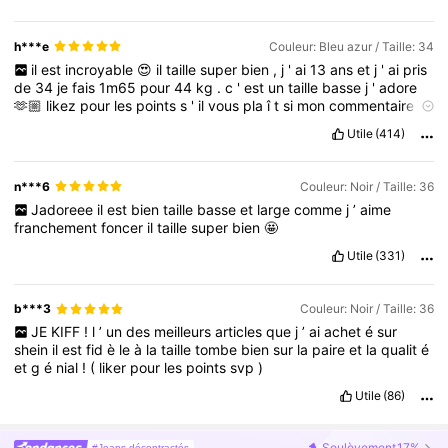
que
j
’
ai
essay
é.
FONCEZ
!!
(
Si
mon
commentaire
vous
a
aid
é,
n
'
h
é
sitez
pas
à
le
liker
!<
3
)
h***e
Couleur: Bleu azur / Taille: 34
il
est
incroyable
😍
il
taille
super
bien
,
j
'
ai
13
ans
et
j
'
ai
pris
de
34
je
fais
1m65
pour
44
kg
.
c
'
est
un
taille
basse
j
'
adore
🫶🏼
likez
pour
les
points
s
'
il
vous
pla
î
t
si
mon
commentaire
a
é
tais
utile
.
Utile
(414)
n***6
Couleur: Noir / Taille: 36
Jadoreee
il
est
bien
taille
basse
et
large
comme
j
’
aime
franchement
foncer
il
taille
super
bien
🤩
Utile
(331)
b***3
Couleur: Noir / Taille: 36
JE
KIFF
!
l
’
un
des
meilleurs
articles
que
j
’
ai
achet
é
sur
shein
il
est
fid
è
le
à
la
taille
tombe
bien
sur
la
paire
et
la
qualit
é
et
g
é
nial
!
(
liker
pour
les
points
svp
)
Utile
(86)
Soulèvement
17%
#Jeans décontractés