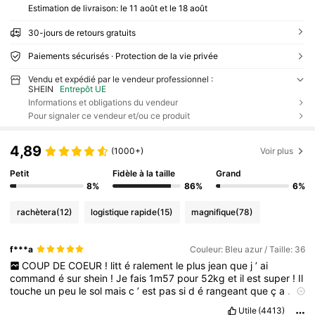
Estimation de livraison:
le 11 août et le 18 août
30-jours de retours gratuits
Paiements sécurisés · Protection de la vie privée
Vendu et expédié par le vendeur professionnel :
SHEIN
Entrepôt UE
Informations et obligations du vendeur
Pour signaler ce vendeur et/ou ce produit
4,89
(1000+)
Voir plus
Petit
Fidèle à la taille
Grand
8%
86%
6%
rachètera
(12)
logistique rapide
(15)
magnifique
(78)
f***a
Couleur: Bleu azur / Taille: 36
COUP
DE
COEUR
!
litt
é
ralement
le
plus
jean
que
j
’
ai
command
é
sur
shein
!
Je
fais
1m57
pour
52kg
et
il
est
super
!
Il
touche
un
peu
le
sol
mais
c
’
est
pas
si
d
é
rangeant
que
ç
a
.
Prenez
votre
taille
!
C
’
est
l
’
un
des
meilleurs
jeans
taille
basse
Utile
(4413)