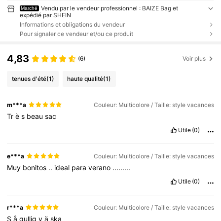
Vendu par le vendeur professionnel : BAIZE Bag et
Marché
expédié par SHEIN
Informations et obligations du vendeur
Pour signaler ce vendeur et/ou ce produit
4,83
(6)
Voir plus
tenues d'été
(1)
haute qualité
(1)
m***a
Couleur: Multicolore / Taille: style vacances
Tr
è
s
beau
sac
Utile
(0)
e***a
Couleur: Multicolore / Taille: style vacances
Muy
bonitos
..
ideal
para
verano
.........
Utile
(0)
r***a
Couleur: Multicolore / Taille: style vacances
S
å
gullig
v
ä
ska