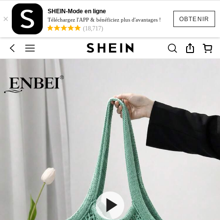
SHEIN-Mode en ligne
×
OBTENIR
Téléchargez l'APP & bénéficiez plus d'avantages !
(18,717)