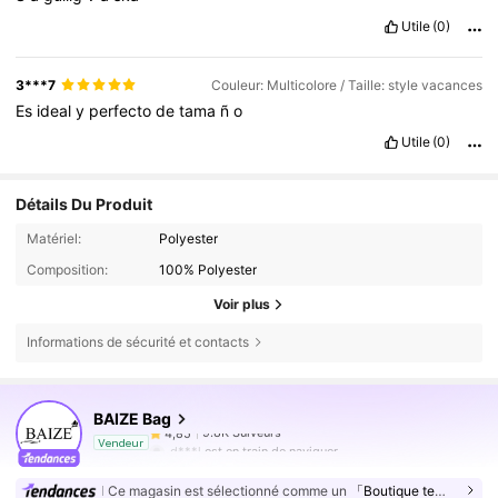
Utile
(0)
3***7
Couleur: Multicolore / Taille: style vacances
Es
ideal
y
perfecto
de
tama
ñ
o
Utile
(0)
Détails Du Produit
Matériel:
Polyester
Composition:
100% Polyester
Voir plus
Informations de sécurité et contacts
9.8K Suiveurs
4,85
BAIZE Bag
9.8K Suiveurs
4,85
d***l
est en train de naviguer
Vendeur
9.8K Suiveurs
4,85
Ce magasin est sélectionné comme un
「Boutique tendance」
9.8K Suiveurs
4,85