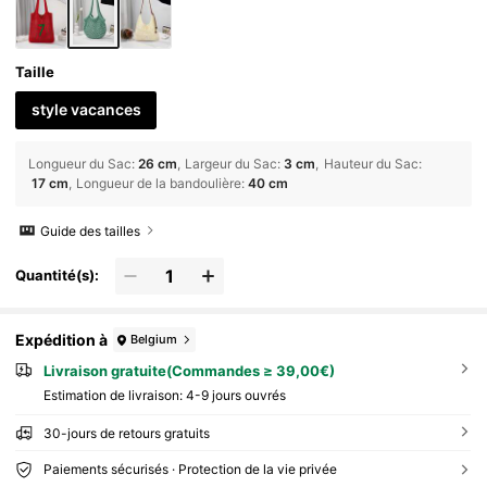
leurs, les étudiants, les voyages à la plage, ainsi qu
e pour la fête des mères, la saison des vacances o
u la rentrée scolaire.
Taille
style vacances
Longueur du Sac
:
26 cm
Largeur du Sac
:
3 cm
Hauteur du Sac
:
17 cm
Longueur de la bandoulière
:
40 cm
Guide des tailles
Quantité(s):
Expédition à
Belgium
Livraison gratuite(Commandes ≥ 39,00€)
Estimation de livraison:
4-9 jours ouvrés
30-jours de retours gratuits
Paiements sécurisés · Protection de la vie privée