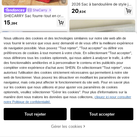
12
2026 Sac à bandoulière de style jap
onais et coréen d'été, nouvelle gran
20
SheCarry
,63€
de capacité, double couche, style
SHECARRY Sac fourre-tout en croc
mignon, à pois noirs et blancs, sac d
het à la mode pour femmes avec de
e navette pour le collège, sac à mai
15
,28€
sign de lettres, convient pour les va
n polyvalent et décontracté pour or
cances, les sorties décontractées e
dinateur portable de voyage pour fe
t les courses quotidiennes, parfait p
mmes
our les vacances à la plage, les voy
Nous utilisons des cookies et des technologies similaires sur notre site web afin de
ages et les essentiels de vacances
vous fournir le service que vous avez demandé et de vous offrir la meilleure expérience
de navigation possible. Vous pouvez "Tout rejeter", "Tout accepter" ou définir vos
préférences de cookies à tout moment à votre choix. En sélectionnant "Tout accepter",
nous définirons tous les cookies optionnels, qui nous aident à analyser le trafic, à offrir
des fonctionnalités améliorées et à personnaliser le contenu et les publicités pour
compléter votre expérience d'achat avec SHEIN. En sélectionnant "Tout rejeter", vous
autorisez l'utilisation des cookies strictement nécessaires qui permettent à notre site
web de fonctionner. Vous pouvez les désactiver en modifiant les paramètres de votre
navigateur, mais cela peut affecter le fonctionnement du site web. Pour en savoir plus
sur les cookies que nous utilisons et pour ajuster vos paramètres de cookies
optionnels, veuillez sélectionner "Gérer les cookies". Pour plus d'informations sur la
manière dont nous traitons les données que nous collectons,
cliquez ici pour consulter
notre Politique de confidentialité.
1 pièce Nouveau sac à main mode f
Tout rejeter
Tout accepter
6
emme noir, sac à bandoulière grand
9
,78€
-1%
9,88€
e capacité en suède patchwork de
Sac fourre-tout en canevas à gland
couleur unie avec rivets, cabas élé
Gérer les cookies
AJOUTER AU PANIER
de grande capacité , sac à bandouli
#1 BEST-SELLERS
de Rose Sacs fourre-tout pour femmes
gant polyvalent minimaliste chic
ère minimaliste pour le travail et les
(1000+)
courses