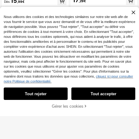
17
15
e bohème occidentale avec buste fr
,29€
Dès
,99€
ceinture), robe en tricot décontract
oncé, jupe étagée en forme de gâte
é à patchwork en dentelle de coule
au, coupe A-line, dos nu, col ras-du
ur unie pour tous les jours, le burea
-cou réglable avec nœud, robe max
u, les rendez-vous. La longueur et l
Nous utilisons des cookies et des technologies similaires sur notre site web afin de
i
a taille peuvent être ajustées avec
vous fournir le service que vous avez demandé et de vous offrir la meilleure expérience
une ceinture. Le style décontracté
de navigation possible. Vous pouvez "Tout rejeter", "Tout accepter" ou définir vos
est légèrement ample, il est recomm
préférences de cookies à tout moment à votre choix. En sélectionnant "Tout accepter",
andé de commander une taille en d
essous. Élégant noir d'été
nous définirons tous les cookies optionnels, qui nous aident à analyser le trafic, à offrir
des fonctionnalités améliorées et à personnaliser le contenu et les publicités pour
compléter votre expérience d'achat avec SHEIN. En sélectionnant "Tout rejeter", vous
autorisez l'utilisation des cookies strictement nécessaires qui permettent à notre site
web de fonctionner. Vous pouvez les désactiver en modifiant les paramètres de votre
navigateur, mais cela peut affecter le fonctionnement du site web. Pour en savoir plus
sur les cookies que nous utilisons et pour ajuster vos paramètres de cookies
optionnels, veuillez sélectionner "Gérer les cookies". Pour plus d'informations sur la
manière dont nous traitons les données que nous collectons,
cliquez ici pour consulter
notre Politique de confidentialité.
Tout rejeter
Tout accepter
10
12
Robe chemise tissée ivoire décontr
Maija
Gérer les cookies
actée pour femmes, col, manches c
AJOUTER AU PANIER
15
Robe Maxi Sans Manch
Entrepôt UE
,33€
ourtes, design à boutons devant, ou
es Imprimée Bohème Plage à Volant
16
rlet asymétrique, longueur genou, él
Dès
,99€
s Superposés MAIJA
égante pour l'été, luxe discret, du tr
avail au week-end