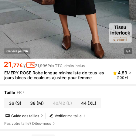
1/4
Généré par l'IA
21
,77€
-1%
21,99€
Prix TTC, droits inclus
EMERY ROSE Robe longue minimaliste de tous les
4,83
jours blocs de couleurs ajustée pour femme
(100+)
Taille
FR
36
(S)
38
(M)
40/42
(L)
44
(XL)
Guide des tailles
Vérifier ma taille
Pas votre taille? Dites-nous