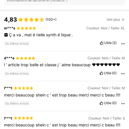
Informations de sécurité et contacts
4,83
(100+)
Voir plus
m***s
Couleur: Noir / Taille: XL
Ç
a
va
,
mat
é
rielle
synth
é
tique
.
Utile
(2)
Du Même Article
d***e
Couleur: Noir / Taille: M
l
'
article
trop
belle
et
classe
j
'
aime
beaucoup
❤️❤️❤️❤️❤️❤️❤️
Utile
(0)
Du Même Article
l***t
Couleur: Noir / Taille: M
merci
beaucoup
shein
c
'
est
trop
beau
merci
merci
c
beau
!!!!
Utile
(0)
Du Même Article
l***t
Couleur: Noir / Taille: S
merci
beaucoup
shein
c
'
est
trop
beau
merci
merci
c
beau
!!!!