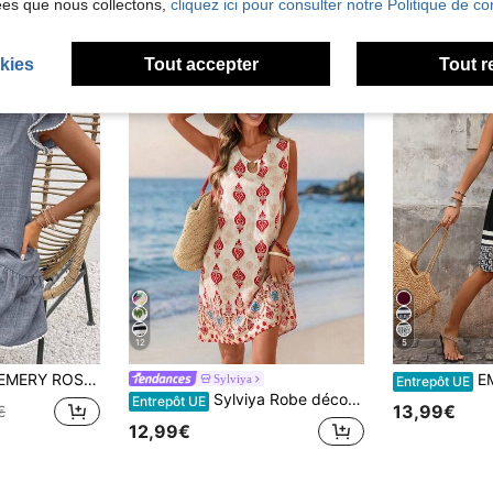
ées que nous collectons,
cliquez ici pour consulter notre Politique de con
kies
Tout accepter
Tout r
12
5
RY ROSE Robe courte décontractée pour femme avec col en V, manches à volants
EMERY ROSE Robe longue ample à col rond avec
Sylviya
Entrepôt UE
Sylviya Robe décontractée à imprimé floral pour femmes, vacances
Entrepôt UE
13,99€
€
12,99€