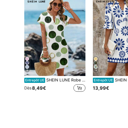
8
14
SHEIN LUNE Robe courte minimaliste décontractée à col V pour femmes, motif imprimé rétro à pois, convient pour le printemps/été, les vacances à la plage, les sorties, les mariages, chic
SHEIN Clasi Robe décontractée à
Entrepôt UE
Entrepôt UE
8,49€
13,99€
Dès