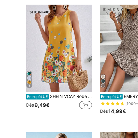
4
SHEIN VCAY Robe À Fleurs Sans Manches Imprimée Pour Femme
EMERY ROSE Robe À Imprimé Flo
Entrepôt UE
Entrepôt UE
(1000+
9,49€
Dès
14,99€
Dès