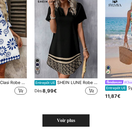
4
 col V et imprimé floral pour vacances pour femmes
SHEIN LUNE Robe courte tissée à col en V avec motif floral minimaliste décontracté pour femmes, convient pour le printemps & l'été, vêtements bohèmes chic pour femmes, décontracté
#Cha
Entrepôt UE
Sylviya 
Entrepôt UE
8,99€
Dès
11,87€
Voir plus