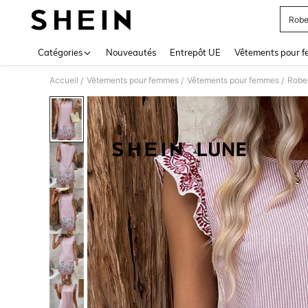
Robe
Use up 
Catégories
Nouveautés
Entrepôt UE
Vêtements pour 
Accueil
Vêtements pour femmes
Vêtements pour femmes
Robe
/
/
/