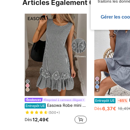
Articles Également Consultés
traitons les donn
Gérer les coo
4
EME
#Imprimé à carreaux élégant
Entrepôt UE
-65%
Easowa Robe mini décontractée sans manches à décoration florale 3D, Été
Entrepôt UE
6,37€
Dès
18,49
(500+)
12,49€
Dès