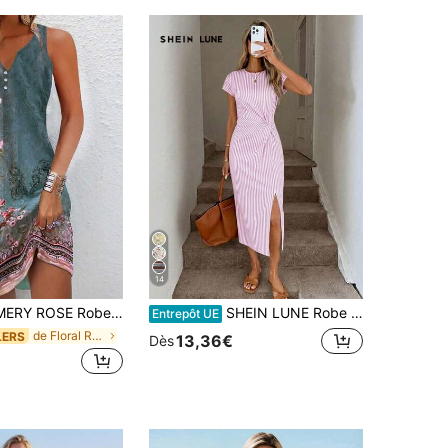
14
E Robe Sans Manches À Encolure En V Encochée Imprimée Florale Pour Femme
SHEIN LUNE Robe mi-longue fendue élégante à taille torsadée sans manches, robe moulante texturée décontractée pour femmes, tenue d'anniversaire pour femmes, ensemble de fitness pour femmes, robe de témoin de mariage pour femmes, tenue de bureau pour femmes à rayures roses
Entrepôt UE
de Floral Robes mi-longues pour femmes
LERS
13,36€
Dès