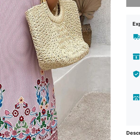
Exp
Descr