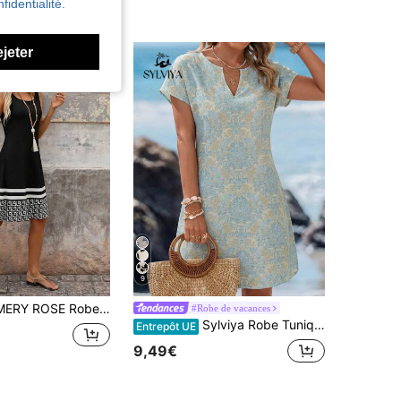
fidentialité.
ejeter
9
 motif géométrique élégant et décontracté pour femmes. Convient pour les tenues de bureau décontractées, les vacances ou la mode, les sorties quotidiennes. Robe maxi minimaliste, robe fourreau sans manches, robe mi-longue, robe d'été pour vacances à la plage, robe bleu marine, robe à imprimé floral, nouvelle robe d'été, robe romantique pour rendez-vous
#Robe de vacances
Sylviya Robe Tunique À Manches Chauve-souris À Encolure En V Entaillée Et Imprimé Intégral D'été
Entrepôt UE
9,49€