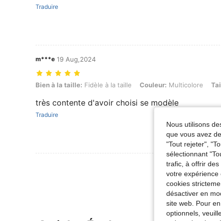
Traduire
m***e
19 Aug,2024
Bien à la taille: Fidèle à la taille, Couleur: Multicolore, Taille: XL
Bien à la taille:
Fidèle à la taille
Couleur:
Multicolore
Tai
très contente d'avoir choisi se modèle
Traduire
Nous utilisons des
que vous avez dem
"Tout rejeter", "
sélectionnant "To
trafic, à offrir d
Voir Plus D
votre expérience 
cookies stricteme
désactiver en mod
site web. Pour en
optionnels, veuil