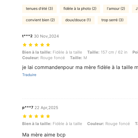
tenues d'été (3)
fidèle à la photo (2)
l'amour (2)
J
convient bien (2)
doux/douce (1)
trop serré (3)
t***2
30 Nov,2024
Bien à la taille: Fidèle à la taille, Taille: 157 cm / 62 in, Poids: 69 kg
Bien à la taille:
Fidèle à la taille
Taille:
157 cm / 62 in
Po
Couleur:
Rouge foncé
Taille:
M
je lai commandenpour ma mère fidèle à la taille 
Traduire
p***7
22 Apr,2025
Bien à la taille: Fidèle à la taille, Couleur: Rouge foncé, Taille: XL
Bien à la taille:
Fidèle à la taille
Couleur:
Rouge foncé
T
Ma mère aime bcp