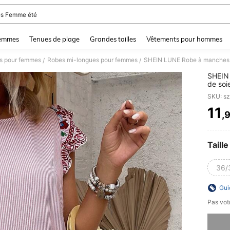
s Femme été
and down arrow keys to navigate search Dernière recherche and Rechercher et Tr
femmes
Tenues de plage
Grandes tailles
Vêtements pour hommes
s pour femmes
Robes mi-longues pour femmes
SHEIN LUNE Robe à manches v
/
/
SHEIN 
de soi
SKU: s
11
,
PR
Taille
36/
Gui
Pas votr
Désolés,