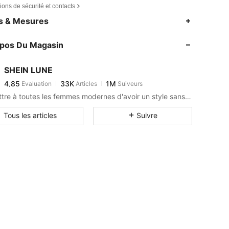
ions de sécurité et contacts
4,85
33K
1M
es & Mesures
4,85
33K
1M
opos Du Magasin
4,85
33K
1M
4,85
33K
1M
SHEIN LUNE
4,85
33K
1M
Evaluation
Articles
Suiveurs
s***4
est en train de naviguer
4,85
33K
1M
Permettre à toutes les femmes modernes d'avoir un style sans limite.
4,85
33K
1M
Tous les articles
Suivre
4,85
33K
1M
4,85
33K
1M
4,85
33K
1M