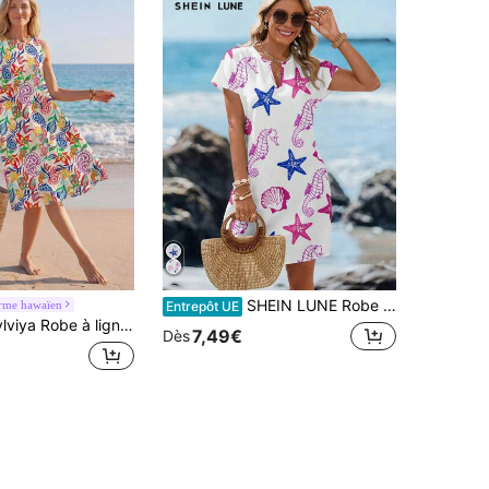
SHEIN LUNE Robe mini décontractée d'été pour femmes avec imprimé étoile de mer, hippocampe et coquillage, tenue de vacances à la plage, tenues de vacances pour femmes au printemps, robe d'été imprimée hippocampe pour vacances, tenues de plage pour femmes, vêtements de vacances pour femmes
rme hawaïen
Entrepôt UE
Robe à ligne A sans manches imprimée, décontractée, convient pour l'été
7,49€
Dès