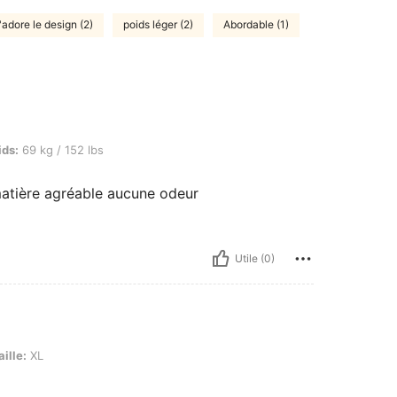
'adore le design (2)
poids léger (2)
Abordable (1)
 / 152 lbs, Couleur: Rouge foncé, Taille: M
ids:
69 kg / 152 lbs
matière agréable aucune odeur
Utile (0)
aille:
XL