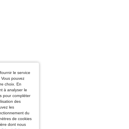
fournir le service
e. Vous pouvez
re choix. En
nt à analyser le
tés pour compléter
lisation des
uvez les
fonctionnement du
amètres de cookies
nière dont nous