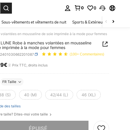
0
0
ouver. Press Enter to select.
Sous-vêtements et vêtements de nuit
Sports & Extérieur
Enfants
olantées en mousseline de soie imprimée à la mode pour femmes
LUNE Robe à manches volantées en mousseline
e imprimée à la mode pour femmes
z2401030662201087
(100+ Commentaires)
99€
ICE AND AVAILABILITY
Prix TTC, droits inclus
FR Taille
38 (S)
40 (M)
42/44 (L)
46 (XL)
de des tailles
e taille? Dites-moi votre taille
 ce produit est épuisé.
ÉPUISÉ