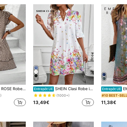
15
ral, Col Noué, Manches Flottantes, Ourlet À Volants
SHEIN Clasi Robe imprimée pour la Saint-Valentin à manches mi-longues pour femme, tenue de Saint-Valentin, printemps/été
EMERY ROS
Entrepôt UE
Entrepôt UE
#10 BEST-SEL
)
(1000+)
13,49€
11,38€