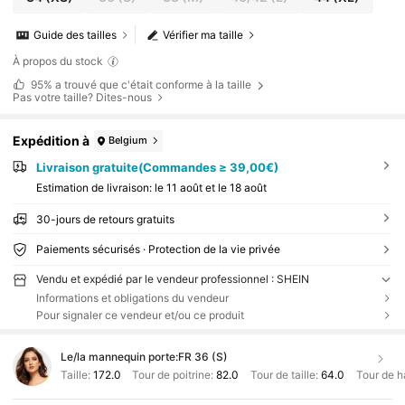
Guide des tailles
Vérifier ma taille
À propos du stock
95%
a trouvé que c'était conforme à la taille
Pas votre taille? Dites-nous
Expédition à
Belgium
Livraison gratuite(Commandes ≥ 39,00€)
Estimation de livraison:
le 11 août et le 18 août
30-jours de retours gratuits
Paiements sécurisés · Protection de la vie privée
Vendu et expédié par le vendeur professionnel : SHEIN
Informations et obligations du vendeur
Pour signaler ce vendeur et/ou ce produit
Le/la mannequin porte:
FR 36 (S)
Taille:
172.0
Tour de poitrine:
82.0
Tour de taille:
64.0
Tour de h