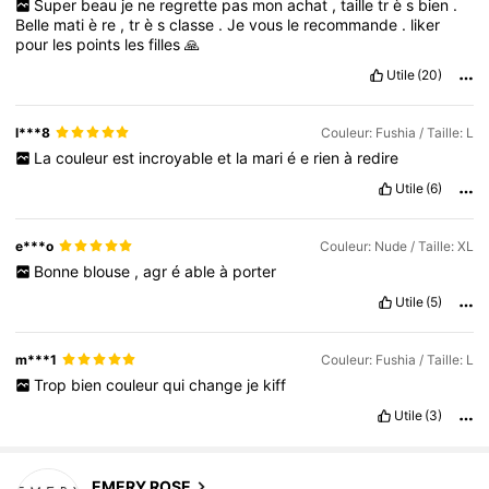
Super
beau
je
ne
regrette
pas
mon
achat
,
taille
tr
è
s
bien
.
Belle
mati
è
re
,
tr
è
s
classe
.
Je
vous
le
recommande
.
liker
pour
les
points
les
filles
🙏
Utile
(20)
l***8
Couleur: Fushia / Taille: L
La
couleur
est
incroyable
et
la
mari
é
e
rien
à
redire
Utile
(6)
e***o
Couleur: Nude / Taille: XL
Bonne
blouse
,
agr
é
able
à
porter
Utile
(5)
m***1
Couleur: Fushia / Taille: L
Trop
bien
couleur
qui
change
je
kiff
Utile
(3)
1.8M Suiveurs
4,80
1.8M Suiveurs
4,80
EMERY ROSE