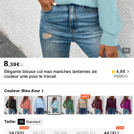
1/6
8
,39€
Élégante blouse col mao manches lanternes de
4,86
couleur unie pour le travail
(1000+)
Couleur: Bleu Azur
Taille
:
FR
Standard
16 left
1 left
34
(XS)
36
(S)
38
(M)
40/42
(L)
44
(XL)