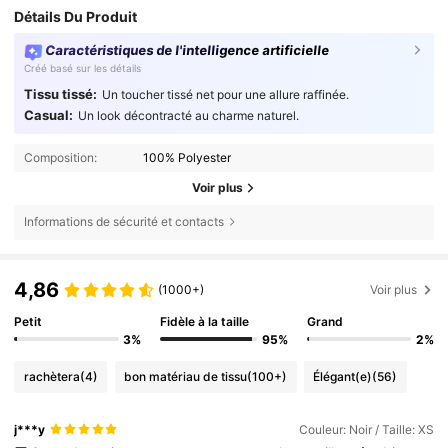
Détails Du Produit
Caractéristiques de l'intelligence artificielle
Créé basé sur les détails
Tissu tissé:
Un toucher tissé net pour une allure raffinée.
Casual:
Un look décontracté au charme naturel.
Composition:
100% Polyester
Voir plus
Informations de sécurité et contacts
4,86
(1000+)
Voir plus
Petit
Fidèle à la taille
Grand
3%
95%
2%
rachètera
(4)
bon matériau de tissu
(100+)
Élégant(e)
(56)
j***y
Couleur: Noir / Taille: XS