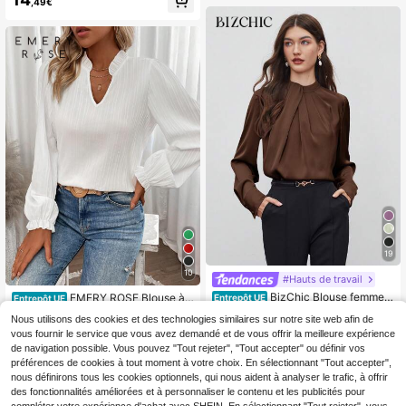
pour tous les jours, élégant pour l'aé
,49€
roport, les vacances, le printemps e
t l'été
19
10
#Hauts de travail
BizChic Blouse femme p
EMERY ROSE Blouse à c
Entrepôt UE
Entrepôt UE
rintemps col montant design asymé
ol encoche et manches volantées,
13
9
,49€
Nous utilisons des cookies et des technologies similaires sur notre site web afin de
,40€
trique décoration plissée coupe am
Top à manches longues
vous fournir le service que vous avez demandé et de vous offrir la meilleure expérience
ple manches longues élégante mini
maliste décontractée pour trajet ren
de navigation possible. Vous pouvez "Tout rejeter", "Tout accepter" ou définir vos
dez-vous quotidien vacances Fête
préférences de cookies à tout moment à votre choix. En sélectionnant "Tout accepter",
de l'Indépendance saison des remis
nous définirons tous les cookies optionnels, qui nous aident à analyser le trafic, à offrir
es de diplômes festival de musique
des fonctionnalités améliorées et à personnaliser le contenu et les publicités pour
amincissante élégante polyvalente