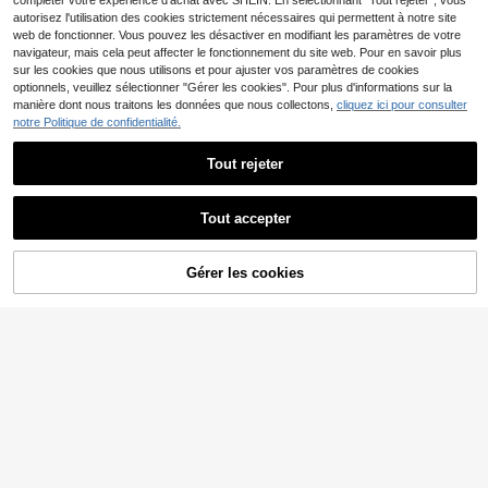
compléter votre expérience d'achat avec SHEIN. En sélectionnant "Tout rejeter", vous
Top de gamme été social vacances
autorisez l'utilisation des cookies strictement nécessaires qui permettent à notre site
fête sortie plage bureau vintage fra
web de fonctionner. Vous pouvez les désactiver en modifiant les paramètres de votre
nçais frais
navigateur, mais cela peut affecter le fonctionnement du site web. Pour en savoir plus
sur les cookies que nous utilisons et pour ajuster vos paramètres de cookies
optionnels, veuillez sélectionner "Gérer les cookies". Pour plus d'informations sur la
manière dont nous traitons les données que nous collectons,
cliquez ici pour consulter
notre Politique de confidentialité.
Tout rejeter
Tout accepter
36
SHEIN EZwear Chemise
Entrepôt UE
RosyDaze
décontractée à manches courtes e
#4 BEST-SELLERS
de Mignon Hauts, chemisiers et t-shirts pour femme
Gérer les cookies
SHEIN Blouse élégante pour femme
AJOUTER AU PANIER
n tissu rayé bleu pour femmes
s à texture douce et blocs de coule
8
11
Dès
,49€
,99€
urs, col mi-ouvert, poignets ajustabl
es, Top décontracté pour tous les jo
urs