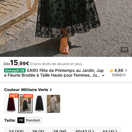
1/7
15
,99€
Dès
Sans droits de douane en plus
EARO Fête de Printemps au Jardin, Jup
4,86
Entrepôt UE
e Fleurie Brodée à Taille Haute pour Femmes, Ju
(1000+)
pe Transparente en Maille A-Line, Style Romant
ique Vintage, Jupe de Rendez-vous, Conception de
Niche Décontractée pour Vacances
Couleur: Militaire Verte
Taille
:
FR
Standard
34
(XS)
36
(S)
38
(M)
40/42
(L)
44
(XL)