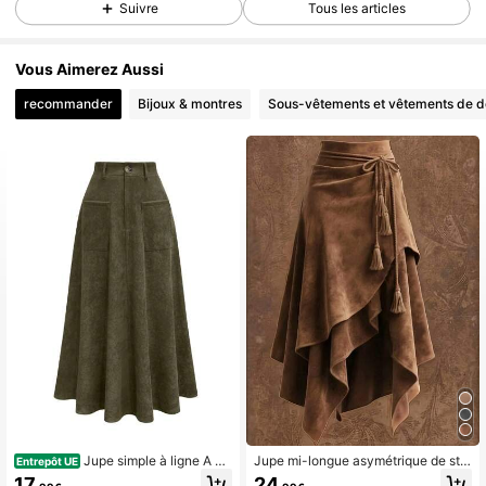
Suivre
Tous les articles
Vous Aimerez Aussi
recommander
Bijoux & montres
Sous-vêtements et vêtements de d
Jupe simple à ligne A av
Jupe mi-longue asymétrique de styl
Entrepôt UE
ec boutons et poches avant, décont
e western vintage avec ceinture à n
17
24