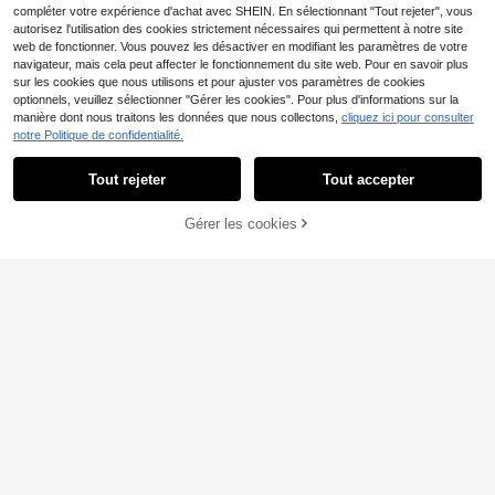
compléter votre expérience d'achat avec SHEIN. En sélectionnant "Tout rejeter", vous
autorisez l'utilisation des cookies strictement nécessaires qui permettent à notre site
web de fonctionner. Vous pouvez les désactiver en modifiant les paramètres de votre
navigateur, mais cela peut affecter le fonctionnement du site web. Pour en savoir plus
sur les cookies que nous utilisons et pour ajuster vos paramètres de cookies
optionnels, veuillez sélectionner "Gérer les cookies". Pour plus d'informations sur la
manière dont nous traitons les données que nous collectons,
cliquez ici pour consulter
notre Politique de confidentialité.
Friful
Tout rejeter
Tout accepter
FRIFUL Jupe plissée à taille élastiq
ue avec volants en patchwork de m
24
SHEIN Jupe femme ave
Entrepôt UE
,49€
ousseline de soie à motif floral, amp
Gérer les cookies
AJOUTER AU PANIER
c superposition de maille et fleurs e
12
le et polyvalente, pour l'automne/l'h
,99€
n peluche
iver