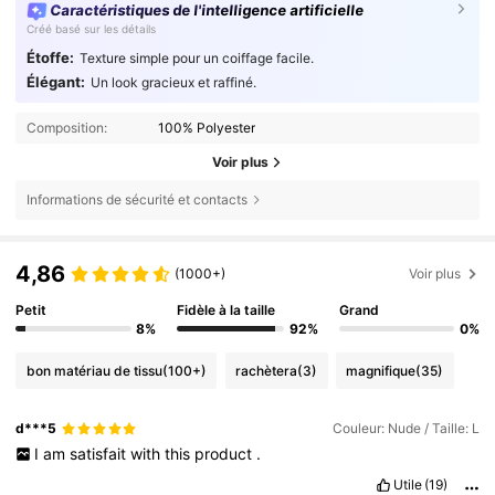
Caractéristiques de l'intelligence artificielle
Créé basé sur les détails
Étoffe:
Texture simple pour un coiffage facile.
Élégant:
Un look gracieux et raffiné.
Composition:
100% Polyester
Voir plus
Informations de sécurité et contacts
4,86
(1000+)
Voir plus
Petit
Fidèle à la taille
Grand
8%
92%
0%
bon matériau de tissu
(100+)
rachètera
(3)
magnifique
(35)
d***5
Couleur: Nude / Taille: L
I
am
satisfait
with
this
product
.
Utile
(19)