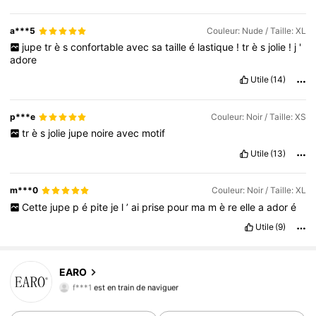
a***5
Couleur: Nude / Taille: XL
jupe
tr
è
s
confortable
avec
sa
taille
é
lastique
!
tr
è
s
jolie
!
j
'
adore
Utile
(14)
p***e
Couleur: Noir / Taille: XS
tr
è
s
jolie
jupe
noire
avec
motif
Utile
(13)
m***0
Couleur: Noir / Taille: XL
Cette
jupe
p
é
pite
je
l
’
ai
prise
pour
ma
m
è
re
elle
a
ador
é
Utile
(9)
EARO
58K Suiveurs
4,78
f***1
est en train de naviguer
58K Suiveurs
4,78