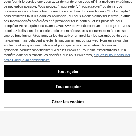
ux pour la décoration murale, les ma
e de lapin, 43,18 cm, style bohème,
vous fournir le service que vous avez demandé et de vous offrir la meilleure expérience
riages, les fêtes et autres occasions
naturellement duveteuses, volumin
de navigation possible. Vous pouvez "Tout rejeter", "Tout accepter" ou définir vos
- Parfaits pour Noël, Pâques, Thank
euses, pour mariage, maison, table
préférences de cookies à tout moment à votre choix. En sélectionnant "Tout accepter",
sgiving - Souffleurs de fleurs séché
et décoration de fête (classique)
nous définirons tous les cookies optionnels, qui nous aident à analyser le trafic, à offrir
es
des fonctionnalités améliorées et à personnaliser le contenu et les publicités pour
compléter votre expérience d'achat avec SHEIN. En sélectionnant "Tout rejeter", vous
autorisez l'utilisation des cookies strictement nécessaires qui permettent à notre site
web de fonctionner. Vous pouvez les désactiver en modifiant les paramètres de votre
navigateur, mais cela peut affecter le fonctionnement du site web. Pour en savoir plus
sur les cookies que nous utilisons et pour ajuster vos paramètres de cookies
optionnels, veuillez sélectionner "Gérer les cookies". Pour plus d'informations sur la
manière dont nous traitons les données que nous collectons,
cliquez ici pour consulter
notre Politique de confidentialité.
Tout rejeter
Bouquet de 79 herbes d
Bouquet de fleurs séché
Entrepôt UE
Entrepôt UE
e la pampa naturelles, grandes fleur
es
18
33
,80€
,92€
s printanières séchées, blanches, st
Tout accepter
yle bohème, décoration intérieure,
mariage en extérieur, mariage dans l
e jardin, Halloween, Noël, Thanksgi
Gérer les cookies
ving, fête, vacances, Saint-Valentin
CRAQUEZ DES MAINTENANT
AJOUTER AU PANIER
(sans eau/sans entretien)