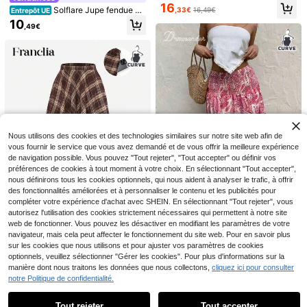
imple, élégante et affinante pour fe
16
Solflare Jupe fendue à r
,33€
16,49€
Entrepôt UE
mmes grande taille
ayures noires et blanches pour fem
10
,49€
mes grandes tailles, Jour de la Sain
t-Valentin
11
6
#Énergie des idoles
Chikora
ROMWE Fairycore Jupe
Chikora Jupe plissée noire en maill
Entrepôt UE
mini à paillettes de couleur unie po
e élastique, coupe évasée, grande t
14
9
,57€
,19€
ur femmes grandes tailles, pour le c
aille. Élégante pour un port quotidie
arnaval
n et polyvalente
Nous utilisons des cookies et des technologies similaires sur notre site web afin de
vous fournir le service que vous avez demandé et de vous offrir la meilleure expérience
de navigation possible. Vous pouvez "Tout rejeter", "Tout accepter" ou définir vos
préférences de cookies à tout moment à votre choix. En sélectionnant "Tout accepter",
nous définirons tous les cookies optionnels, qui nous aident à analyser le trafic, à offrir
des fonctionnalités améliorées et à personnaliser le contenu et les publicités pour
compléter votre expérience d'achat avec SHEIN. En sélectionnant "Tout rejeter", vous
autorisez l'utilisation des cookies strictement nécessaires qui permettent à notre site
web de fonctionner. Vous pouvez les désactiver en modifiant les paramètres de votre
DrmWander Jupe rose à
Entrepôt UE
navigateur, mais cela peut affecter le fonctionnement du site web. Pour en savoir plus
double couche avec fleurs de cajo
19
Franclia Jupe plissée à t
,99€
Entrepôt UE
u pour femmes grandes tailles, idéa
sur les cookies que nous utilisons et pour ajuster vos paramètres de cookies
aille élastique, imprimé à carreaux,
le pour les vacances
20
optionnels, veuillez sélectionner "Gérer les cookies". Pour plus d'informations sur la
,29€
pour femmes grandes tailles. Éléga
manière dont nous traitons les données que nous collectons,
cliquez ici pour consulter
nte et polyvalente pour le travail.
notre Politique de confidentialité.
Afficher les articles similaires en stock
Voir tout
Tout rejeter
Tout accepter