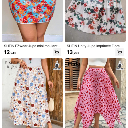
SHEIN EZwear Jupe mini moulante
SHEIN Unity Jupe Imprimée Florale
1/5
à imprimé floral pour femmes grand
Grande Taille Pour Femme
12
13
,24€
,29€
e taille
13
,99€
Prix TTC, droits inclus
Dreamara Jupe à imprimé floral
4,82
(
100+
)
Taille
FR
44
(0XL)
46
(1XL)
48
(2XL)
50
(3XL)
52
(4XL)
Guide des tailles
Pas votre taille? Dites-nous