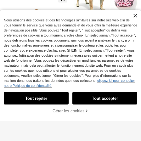
tranglement pour la Promenade du
6
pard pour Chien, Conception Anti-É
Dès
,61€
arche et d'entraînement robuste po
Chien, Fournitures pour Chien, Four
tranglement pour la Promenade du
ur chiens de taille moyenne à grand
nitures pour Chat, Fournitures pour
Chien, Fournitures pour Chien, Four
e
Animaux de Compagnie, Essentiel p
nitures pour Chat, Fournitures pour
our une Utilisation Extérieure, Conv
Ensemble de harnais et laisse régla
Animaux de Compagnie, Essentiel p
Nous utilisons des cookies et des technologies similaires sur notre site web afin de
ient aux Petits Chats et Chiens Tou
5
ble pour petits chiens et chats avec
our une Utilisation Extérieure, Convi
Dès
,90€
vous fournir le service que vous avez demandé et de vous offrir la meilleure expérience
tes Saisons
imprimé floral léopard papillon, gilet
ent aux Petits Chats et Chiens Tout
de navigation possible. Vous pouvez "Tout rejeter", "Tout accepter" ou définir vos
en maille respirante pour Chihuahu
es Saisons
préférences de cookies à tout moment à votre choix. En sélectionnant "Tout accepter",
a Yorkie Pomeranian et chatons
nous définirons tous les cookies optionnels, qui nous aident à analyser le trafic, à offrir
des fonctionnalités améliorées et à personnaliser le contenu et les publicités pour
compléter votre expérience d'achat avec SHEIN. En sélectionnant "Tout rejeter", vous
autorisez l'utilisation des cookies strictement nécessaires qui permettent à notre site
web de fonctionner. Vous pouvez les désactiver en modifiant les paramètres de votre
navigateur, mais cela peut affecter le fonctionnement du site web. Pour en savoir plus
sur les cookies que nous utilisons et pour ajuster vos paramètres de cookies
optionnels, veuillez sélectionner "Gérer les cookies". Pour plus d'informations sur la
1 pièce Harnais pour chien ergono
Ensemble de harnais et laisse régla
5
mique en maille 3D avec nœud, gil
manière dont nous traitons les données que nous collectons,
cliquez ici pour consulter
Dès
,35€
5
ble pour petits chiens et chats avec
Dès
,90€
et pour animal de compagnie régla
Ensemble de harnais et laisse pour
notre Politique de confidentialité.
imprimé floral léopard papillon, gilet
Afficher les articles similaires en stock
Voir tout
7
ble anti-évasion, convient aux petit
chien en maille respirante ajustable
Dès
,98€
en maille respirante pour Chihuahu
s chiens et chats, harnais de prome
avec ailes d'ange, confortable et sa
a Yorkie Pomeranian et chatons
Tout rejeter
Tout accepter
nade pour chiot doux, respirant et s
ns traction, convient aux petits chie
Désolés, ce produit est épuisé.
ans étranglement, design de banda
ns et aux chiots
na à carreaux mignon, fournitures p
Gérer les cookies
EN RUPTURE DE STOCK
our animaux de compagnie, idéal p
our les promenades quotidiennes e
7
n extérieur
loveupet
1 set de laisse pour animal de comp
5
agnie en polyester respirant et conf
Dès
,78€