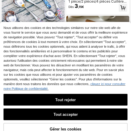
1 pièce/2 pièces/4 pièces Cuillères
3
en acier inoxydable revêtues d'éma
Dès
,15€
il coloré vibrant, parfaites pour servi
r la soupe, les desserts et la crème
glacée, idéales pour les condiment
s, le thé, le café et le sucre, conven
ant pour la maison et le restaurant,
Nous utilisons des cookies et des technologies similaires sur notre site web afin de
premier choix
vous fournir le service que vous avez demandé et de vous offrir la meilleure expérience
de navigation possible. Vous pouvez "Tout rejeter", "Tout accepter" ou définir vos
préférences de cookies à tout moment à votre choix. En sélectionnant "Tout accepter",
1/4/16 pièces Set de couverts en ac
3
ier inoxydable 304 avec motif créat
nous définirons tous les cookies optionnels, qui nous aident à analyser le trafic, à offrir
Dès
,53€
if d'écailles de dragon en 3D, compr
des fonctionnalités améliorées et à personnaliser le contenu et les publicités pour
enant une cuillère à soupe, une cuill
compléter votre expérience d'achat avec SHEIN. En sélectionnant "Tout rejeter", vous
ère à dessert, une cuillère à café et
autorisez l'utilisation des cookies strictement nécessaires qui permettent à notre site
une petite cuillère. Convient pour la
web de fonctionner. Vous pouvez les désactiver en modifiant les paramètres de votre
maison, le restaurant et le dortoir
navigateur, mais cela peut affecter le fonctionnement du site web. Pour en savoir plus
sur les cookies que nous utilisons et pour ajuster vos paramètres de cookies
optionnels, veuillez sélectionner "Gérer les cookies". Pour plus d'informations sur la
manière dont nous traitons les données que nous collectons,
cliquez ici pour consulter
notre Politique de confidentialité.
Tout rejeter
1
Ensemble de couverts créatifs en a
1
3
cier inoxydable de 4/8 pièces, cuillè
Dès
,05€
3,08€
re en forme de rose/sakura/chrysan
Tout accepter
thème/cœur, cuillère à dessert, cuill
Économiser 0,17€
ère à crème glacée, cuillère à café,
cuillère à gâteau, convient pour les
6 pièces Cuillères design chat en a
4
restaurants, hôtels, cafés, bars, écol
cier inoxydable, lavables au lave-v
Gérer les cookies
,31€
-3%
4,48€