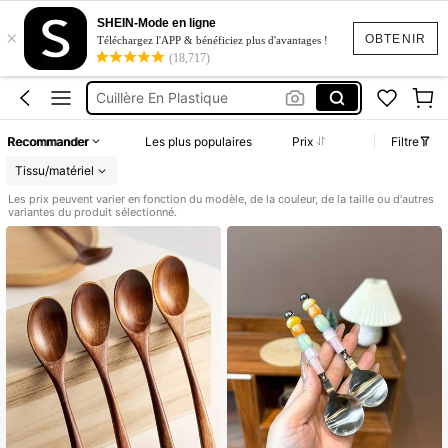
Cuillère En Bois
SHEIN-Mode en ligne
×
Cuillere En Bois
OBTENIR
Téléchargez l'APP & bénéficiez plus d'avantages !
(18,717)
Cuillère En Plastique
Scoop
Cuillère à Café
Recommander
Les plus populaires
Prix
Filtre
Cuillère En Bois
Tissu/matériel
Les prix peuvent varier en fonction du modèle, de la couleur, de la taille ou d'autres
variantes du produit sélectionné.