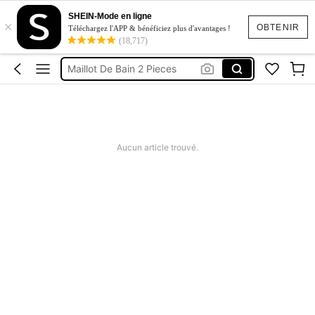
Maillot De Bain Femme
SHEIN-Mode en ligne
×
Squishy
OBTENIR
Téléchargez l'APP & bénéficiez plus d'avantages !
(18,717)
Maillot De Bain 2 Pieces
Robes Femme été
Short Femme été
Maillot De Bain Femme
Squishy
Aucun article trouvé.