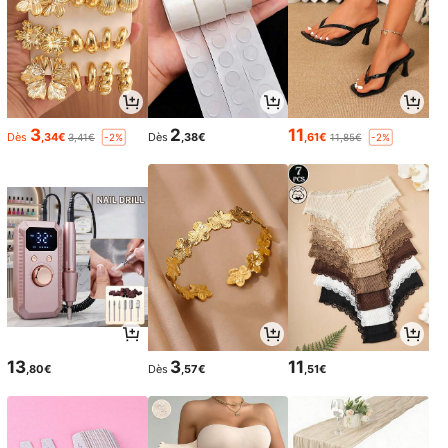
3
2
11
Dès
,34€
Dès
,38€
,61€
3,41€
11,85€
-2%
-2%
13
3
11
,80€
Dès
,57€
,51€