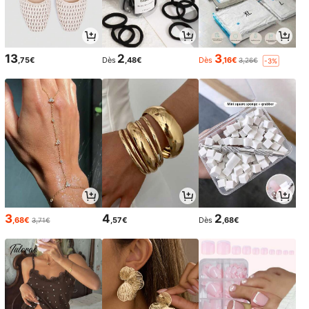
13
2
3
,75€
Dès
,48€
Dès
,16€
3,26€
-3%
3
4
2
,68€
,57€
Dès
,68€
3,71€