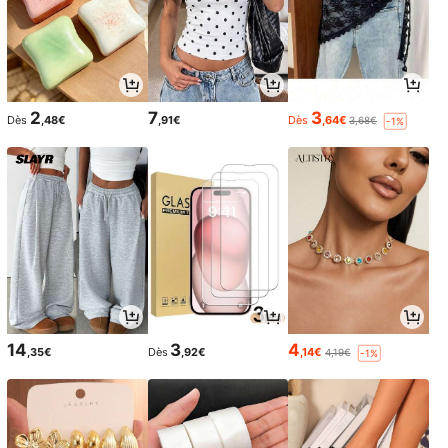
2
7
3
Dès
,48€
,91€
Dès
,64€
3,68€
-1%
14
3
4
,35€
Dès
,92€
,14€
4,19€
-1%