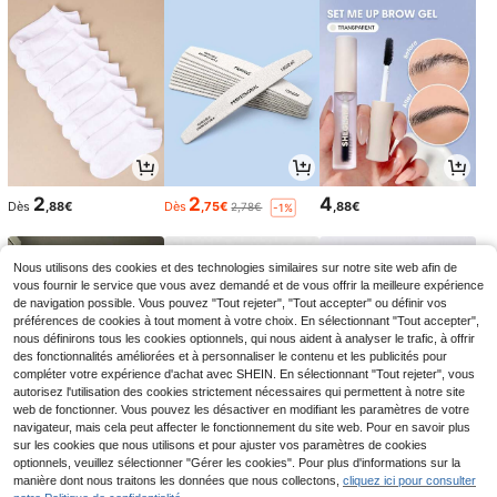
2
2
4
Dès
,88€
Dès
,75€
,88€
2,78€
-1%
Nous utilisons des cookies et des technologies similaires sur notre site web afin de
vous fournir le service que vous avez demandé et de vous offrir la meilleure expérience
de navigation possible. Vous pouvez "Tout rejeter", "Tout accepter" ou définir vos
préférences de cookies à tout moment à votre choix. En sélectionnant "Tout accepter",
nous définirons tous les cookies optionnels, qui nous aident à analyser le trafic, à offrir
des fonctionnalités améliorées et à personnaliser le contenu et les publicités pour
compléter votre expérience d'achat avec SHEIN. En sélectionnant "Tout rejeter", vous
autorisez l'utilisation des cookies strictement nécessaires qui permettent à notre site
web de fonctionner. Vous pouvez les désactiver en modifiant les paramètres de votre
navigateur, mais cela peut affecter le fonctionnement du site web. Pour en savoir plus
sur les cookies que nous utilisons et pour ajuster vos paramètres de cookies
5
14
2
optionnels, veuillez sélectionner "Gérer les cookies". Pour plus d'informations sur la
Dès
,30€
,18€
Dès
,52€
5,36€
-1%
manière dont nous traitons les données que nous collectons,
cliquez ici pour consulter