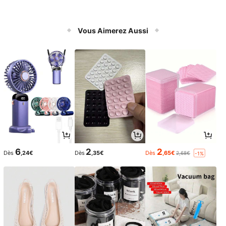
Vous Aimerez Aussi
6
2
2
Dès
,24€
Dès
,35€
Dès
,65€
2,68€
-1%