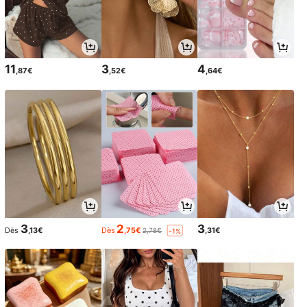
11
3
4
,87€
,52€
,64€
3
2
3
Dès
,13€
Dès
,75€
,31€
2,78€
-1%