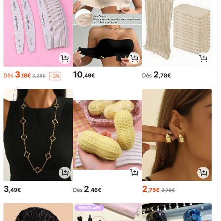
3
10
2
Dès
,18€
,49€
Dès
,78€
3,28€
-3%
3
2
2
,49€
Dès
,46€
,75€
2,76€