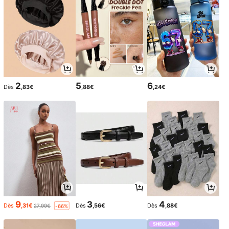
2
5
6
Dès
,83€
,88€
,24€
9
3
4
Dès
,31€
Dès
,56€
Dès
,88€
27,99€
-66%