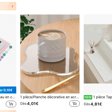
r 0,10€
s, tapis de bureau réutilisable pour l'art des ongles, tapis d'écriture de bureau imperméable, convient pour le bureau (rose et noir)
1 pièce/Planche décorative en acrylique, dessous de verre transparent, plateau de rangement DIY, tapis résistant à la chaleur, accessoire de placement asymétrique, style minimaliste, peut être utilisé comme cadeau pour Pâques, Thanksgiving, Noël, la Fête des Enfants, la saison de la remise des diplômes et la rentrée scolaire
1 pièce Tapis de bureau en PVC transparent, protecteur de bureau, tapis de bureau, tapis de bureau, grand tapis de souris, tapis de bureau pour ordinateur portable, tapis de bureau pour les ongles, tapis de table 
NEW
4,01€
Dès
4,81€
Dès