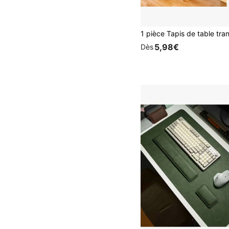
5,98€
Dès