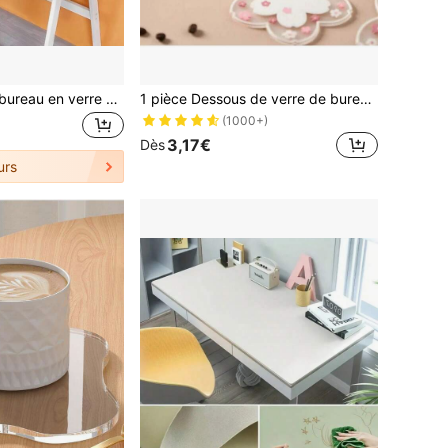
1 pièce Tapis de bureau en verre doux transparent, tapis de bureau imperméable et résistant à la chaleur en PVC pour étudiants, salles de classe, tables à manger, tables basses, imperméable et anti-taches, plaque de bureau en cristal plastique facile à nettoyer
1 pièce Dessous de verre de bureau en forme de fleur, pour tasse à café, tasse à thé au lait, diverses tailles de tapis isolants thermiques pour protéger votre bureau, fournitures de bureau - fournitures scolaires - cadeau de Noël - cadeau d'Action de grâce - dessous de verre de café - dessous de verre de restaurant
(1000+)
3,17€
Dès
urs