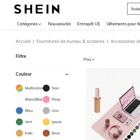
Jupe
Use up 
Catégories
Nouveautés
Entrepôt UE
Vêtements pour 
Accueil
Fournitures de bureau & scolaires
Accessoires d
/
/
Filtre
Plus
Couleur
Multicolore
Noir
Blanc/Blanche
Rose
Bleu
Gris
Vert
Jaune
Kaki
Brun