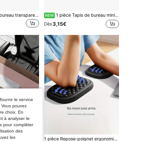
1 pièce Tapis de bureau transparent, tapis de protection de bureau en PVC résistant à la chaleur et imperméable, avec bords arrondis durables, tapis anti-statique pour écrire, set de table anti-salissure pour table à manger
1 pièce Tapis de bureau minimaliste en cuir PU de couleur unie, imperméable et antidérapant, tapis de souris, tapis de bureau imperméable résistant à l'huile et à l'usure pour étudiant et écriture sur ordinateur
NEW
3,15€
Dès
fournir le service
e. Vous pouvez
re choix. En
nt à analyser le
tés pour compléter
lisation des
uvez les
1 pièce Grand tapis de bureau en cuir PU, tapis de souris imperméable et antidérapant, protecteur de bureau anti-taches pour la maison & le bureau
1 pièce Repose-poignet ergonomique en mousse à mémoire de forme pour bureau d'ordinateur, coussin de support de bras confortable pour la frappe, le jeu et le bureau, design antidérapant