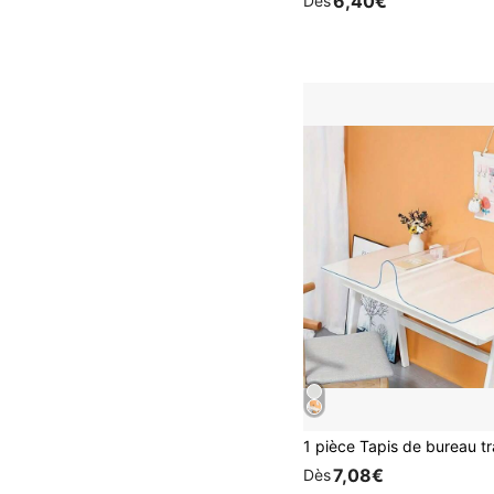
6,40€
Dès
7,08€
Dès