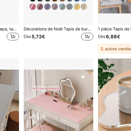
1 pièce Tapis de bureau Napa, tapis de souris, sous-main de bureau, sous-main PU antidérapant, tapis de bureau pour ordinateur portable, tapis de souris , tapis de clavier imperméable et facile à nettoyer, tapis de manucure, tapis de manucure en microfibre PU doux, tapis de manucure pliable, tapis de manucure de bureau réutilisable, tapis de bureau de manucure en acrylique, sous-main de bureau imperméable, convient pour le bureau (rose et noir) Tapis de souris Tapis de souris pour bureau Décoration de bureau
Décorations de Noël Tapis de bureau en PU, tapis de souris, tapis de protection de bureau antidérapant, sous-main de bureau en PU, tapis de bureau pour ordinateur, tapis de bureau imperméable pour la décoration de bureau et de maison
5,72€
6,88€
Dès
Dès
2
autres vende