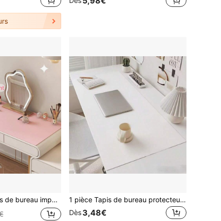
5,98€
Dès
urs
nvient pour la coiffeuse, le maquillage, le bureau, la chambre d'étudiant, le bureau
1 pièce Tapis de bureau protecteur pour les yeux, peut également être utilisé comme sous-main de bureau, grand tapis de souris, tapis de bureau pour ordinateur portable, tapis de manucure et de maquillage, tapis de table basse, tapis de coiffeuse, protecteur de surface pour meuble TV et couvre-meuble à chaussures. Il peut également être utilisé comme tapis d'égouttoir de cuisine, nappe de table basse, très grande nappe et tapis de bureau sans lavage, convient pour le bureau et la maison.
3,48€
Dès
€