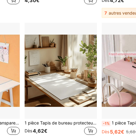
4,30€
4,72€
Dès
7
autres vende
1 pièce Tapis de bureau transparent en PVC, protecteur de bureau, grand tapis de souris, tapis de bureau pour ordinateur portable, tapis de bureau pour manucure, tapis de table basse, tapis de table de vanité, nappe super grande, imperméable, résistant à l'huile, résistant aux rayures, tapis de table à manger réutilisable, convient à diverses tailles de bureau
1 pièce Tapis de bureau protecteur pour les yeux, grand tapis de souris, tapis absorbant PU antidérapant, tapis de bureau pour ordinateur portable, tapis de bureau pour manucure et maquillage, tapis de table à café, tapis de coiffeuse, super grande nappe, tapis de bureau imperméable, résistant à l'huile et aux rayures pour accessoires de bureau et de maison, fournitures de bureau, décoration de bureau, tapis de souris, table d'étude, tapis de souris pour bureau, décoration de bureau
1 pièce Tapis de bureau imperméable et résistant aux taches, co
-1%
4,62€
Dès
5,62€
Dès
5,68