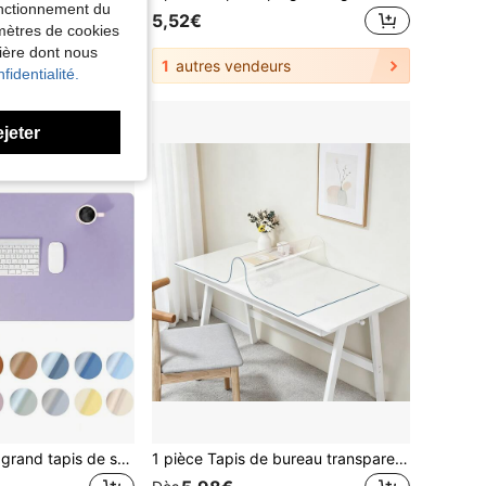
fonctionnement du
5,52€
amètres de cookies
nière dont nous
1
autres vendeurs
fidentialité.
ejeter
Tapis de bureau, grand tapis de souris, tapis de bureau antidérapant, protecteur de bureau en PU imperméable, tapis de bureau en PU + suède antidérapant et anti-reflet, convient pour le bureau et la maison, plusieurs couleurs disponibles, tapis de décoration pour la maison, résistant aux rayures
1 pièce Tapis de bureau transparent en PVC, Sous-main de bureau transparent, Couvre-table en verre souple, Protecteur de bureau d'ordinateur, Tapis de bureau de bureau, Tapis de bureau d'étude, Convient pour table à manger, bureau d'ordinateur, bureau d'étude, coiffeuse, meuble TV, table basse et divers bureaux