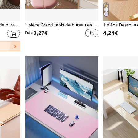
ile, résistant à l'usure, tapis de table à manger facile à nettoyer, convient à divers bureaux
1 pièce Grand tapis de bureau en cuir PU, imperméable, antidérapant, résistant aux rayures et à l'usure, protecteur de bureau, convient pour le bureau de l'étudiant, le bureau de bureau, l'ordinateur de jeu
3,27€
4,24€
Dès