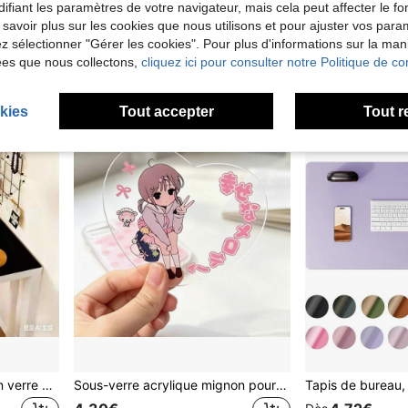
ifiant les paramètres de votre navigateur, mais cela peut affecter le 
7,48€
5,27€
 savoir plus sur les cookies que nous utilisons et pour ajuster vos par
lez sélectionner "Gérer les cookies". Pour plus d'informations sur la ma
ées que nous collectons,
cliquez ici pour consulter notre Politique de con
kies
Tout accepter
Tout r
1 pièce Tapis de bureau en verre souple transparent, tapis de bureau imperméable anti-huile en PVC facile à nettoyer pour les étudiants, les salles de classe, les tables à manger, les tables basses, protecteur de bureau en plastique cristal imperméable
Sous-verre acrylique mignon pour fille, accessoire de style coréen, collection de bureau 2D, accessoire de photographie, cadeau pour les filles