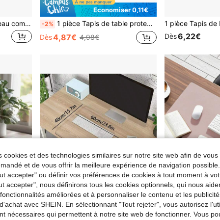
Économiser 0,11€
Grand set de tapis de bureau comprenant un tapis de souris, un plateau pour clavier et un support pour les poignets, convenant pour ordinateur portable, clavier mécanique et ordinateur portable
1 pièce Tapis de table protecteur pour les yeux, tapis de bureau, grand tapis de souris, sous-main antidérapant en PU, bureau pour ordinateur portable, bureau pour nail art et maquillage, tapis de table à café, tapis de coiffeuse, nappe extra-large, bloc-notes imperméable pour bureau et maison, imperméable
-2%
6,22€
Dès
4,87€
Dès
4,98€
 cookies et des technologies similaires sur notre site web afin de vous 
andé et de vous offrir la meilleure expérience de navigation possibl
Tout accepter" ou définir vos préférences de cookies à tout moment à vot
ut accepter", nous définirons tous les cookies optionnels, qui nous aide
es fonctionnalités améliorées et à personnaliser le contenu et les publici
d'achat avec SHEIN. En sélectionnant "Tout rejeter", vous autorisez l'uti
nt nécessaires qui permettent à notre site web de fonctionner. Vous po
erméable, imperméable, résistant à l'huile, résistant aux taches, résistant à l'usure, tapis de table à manger lavable pour la maison
Tapis de bureau transparent (60*40cm/23.6 X 15.7in) Tapis d'écriture antidérapant en PVC, bords arrondis, imperméable, tapis de bureau protecteur (Produit expédié roulé, nécessite 5-7 jours pour s'aplatir, veuillez ne pas commander si cela vous dérange) Rentrée scolaire
NEW