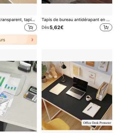
Tapis de bureau transparent, tapis de bureau transparent pour clavier et souris, tapis de bureau transparent pour couvrir le bureau, grand tapis de souris pour bureau, tapis de bureau transparent pour bureau et bureau à domicile
Tapis de bureau antidérapant en cuir, grand tapis de souris, protecteur de bureau en cuir PU imperméable, tapis de clavier & d'ordinateur, tapis d'écriture, décoration de bureau & décoration de maison, tapis de bureau & tapis de souris 2-en-1
5,62€
Dès
urs