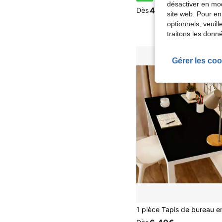
désactiver en mod
4,75€
Dès
site web. Pour en
optionnels, veuil
traitons les donn
Gérer les coo