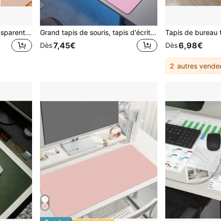
1 pièce Tapis de table transparent en PVC, imperméable, résistant à l'huile et à la chaleur, tapis de bureau transparent, protecteur de table polyvalent pour bureau de bureau, tapis de bureau d'étude pour étudiant, tapis de table à manger domestique, revêtement de bureau anti-rayures facile à essuyer et à nettoyer
Grand tapis de souris, tapis d'écriture, tapis de bureau, tapis de bureau de bureau, protecteur de bureau, tapis d'art des ongles, tapis de maquillage, cuir PU imperméable 90 X 43 cm 35,5x17 pouces tapis de bureau de jeu rose, protecteur de bureau, couleurs multiples, bureau, étudiant, tapis de décoration de maison, résistant aux rayures, résistant à l'usure, tapis de table basse en cuir anti-éblouissement, protecteur d'ordinateur portable
7,45€
6,98€
Dès
Dès
2
autres vende