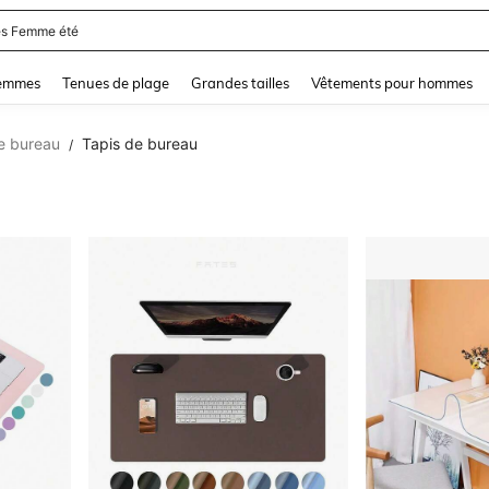
and down arrow keys to navigate search Dernière recherche and Rechercher et Tr
femmes
Tenues de plage
Grandes tailles
Vêtements pour hommes
e bureau
Tapis de bureau
/