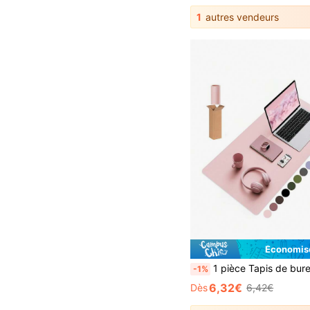
1
autres vendeurs
Économise
1 pièce Tapis de bureau en cuir PU, tapis de souris, tapis de bureau de bureau, sous-main en cuir PU antidérapant, tapis de bureau pour ordinateur portable, tapis de souris en cuir PU, tapis de clavier en cuir PU imperméable facile à nettoyer, tapis de bureau pour l'art des ongles, tapis de l'art des ongles en microfibre douce en cuir PU, tapis de pliable pour l'art des ongle
-1%
6,32€
Dès
6,42€