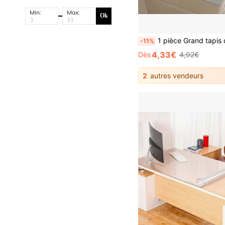
Min:
Max:
Ok
1 pièce Grand tapis de bureau, tapis de souris, papier buvard en PU antidérapant, tapis de bureau pour ordinateur portable, tapis de bureau pour manucure et maquillage, tapis de table à café, tapis de coiffeuse, nappe super grande, imperméable, résistant à l'hu
-11%
4,33€
Dès
4,92€
2
autres vendeurs