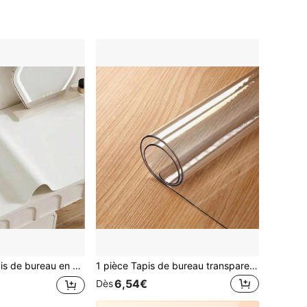
à café, tapis de coiffeuse, nappe extra large, tapis d'écriture imperméable pour le bureau et la maison, imperméable, résistant à l'huile, résistant aux taches, résistant à l'usure, tapis de table à manger sans lavage, convient à divers bureaux, grand tapis de table à manger et petit tapis de bureau
1 pièce Tapis de bureau transparent en PVC, protecteur de bureau, tapis de bureau, grand tapis de souris, tapis de bureau pour ordinateur portable, tapis de bureau pour manucure, tapis de bureau, tapis de coiffeuse, très grand tapis de bureau, tableau d'écriture imperméable, convient pour le bureau et la maison, imperméable, résistant à l'huile, résistant aux taches, tapis de ménage lavable, convient à divers bureaux, convient aux grandes tables à manger et aux petites tables, tapis de souris pour bureau, décoration de bureau
6,54€
Dès