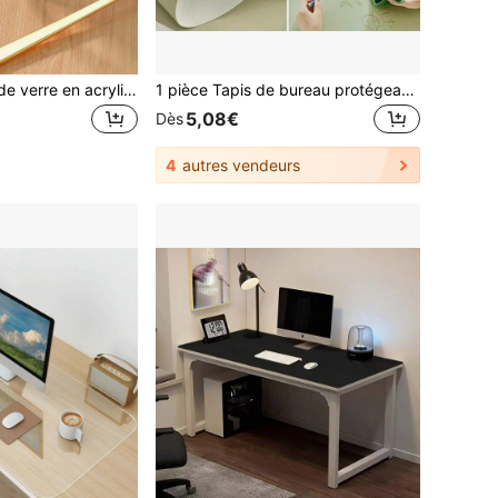
1 pièce Dessous de verre en acrylique transparent, en forme de nuage asymétrique, tapis isolant thermique pour tasse et bureau pour la cuisine, la salle à manger, la chambre à coucher. Cadeau idéal pour l'anniversaire, la remise des diplômes, la rentrée scolaire et les fournitures scolaires essentielles
1 pièce Tapis de bureau protégeant les yeux, tapis de souris, grand tapis de souris, papier buvard en PU antidérapant, tapis de bureau pour ordinateur portable, tapis de bureau pour manucure, tapis de table à café, tapis de table de vanité, nappe extra-large, bloc-notes imperméable pour le bureau et la maison, imperméable, résistant à l'huile, résistant aux taches, résistant à l'usure, lavable, tapis de table à manger, convient à divers bureaux, grand tapis de table à manger et petit bureau, design à la mode, parfait pour la décoration de la maison et les cadeaux de fête, tapis de plan de travail de cuisine | Décoration moderne de tapis de bureau
5,08€
Dès
4
autres vendeurs