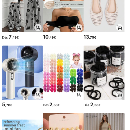
7
10
13
Dès
,49€
,49€
,75€
5
2
2
,78€
Dès
,58€
Dès
,38€