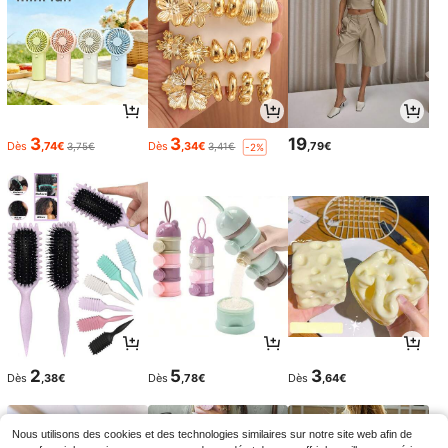
3
3
19
Dès
,74€
Dès
,34€
,79€
3,75€
3,41€
-2%
2
5
3
Dès
,38€
Dès
,78€
Dès
,64€
Nous utilisons des cookies et des technologies similaires sur notre site web afin de