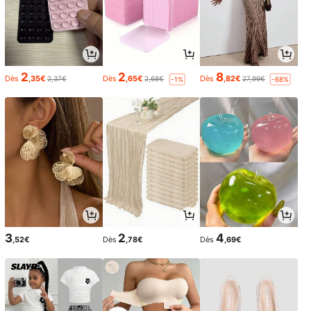
2
2
8
Dès
,35€
Dès
,65€
Dès
,82€
2,37€
2,68€
27,99€
-1%
-68%
3
2
4
,52€
Dès
,78€
Dès
,69€