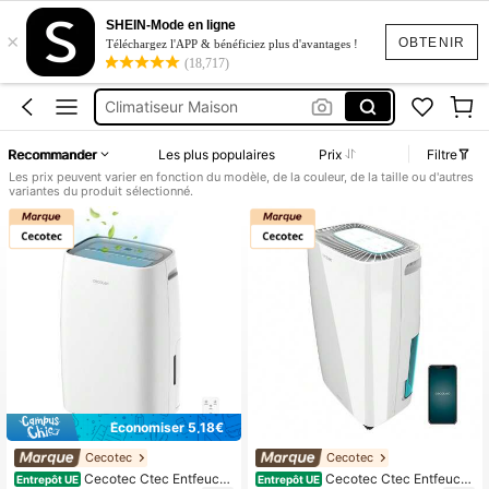
Climatiseur Chambre
SHEIN-Mode en ligne
×
Climatiseur
OBTENIR
Téléchargez l'APP & bénéficiez plus d'avantages !
(18,717)
Climatiseur Mobile
Climatiseur Maison
Climatiseur Portable
Recommander
Les plus populaires
Prix
Filtre
Climatiseur Chambre
Les prix peuvent varier en fonction du modèle, de la couleur, de la taille ou d'autres
variantes du produit sélectionné.
Climatiseur
Économiser 5,18€
Cecotec
Cecotec
Cecotec Ctec Entfeucht
Cecotec Ctec Entfeucht
Entrepôt UE
Entrepôt UE