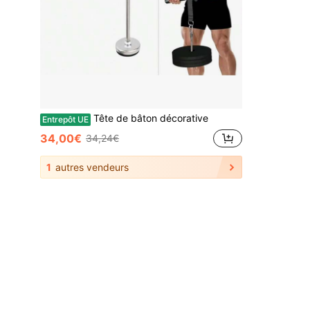
Tête de bâton décorative
Entrepôt UE
34,00€
34,24€
1
autres vendeurs