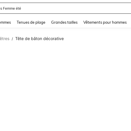
s Femme été
and down arrow keys to navigate search Dernière recherche and Rechercher et Tr
femmes
Tenues de plage
Grandes tailles
Vêtements pour hommes
êtres
Tête de bâton décorative
/