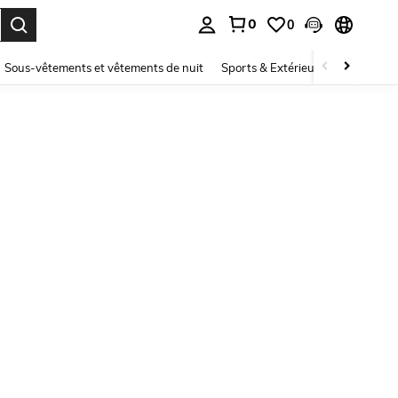
0
0
ouver. Press Enter to select.
Sous-vêtements et vêtements de nuit
Sports & Extérieur
Enfants