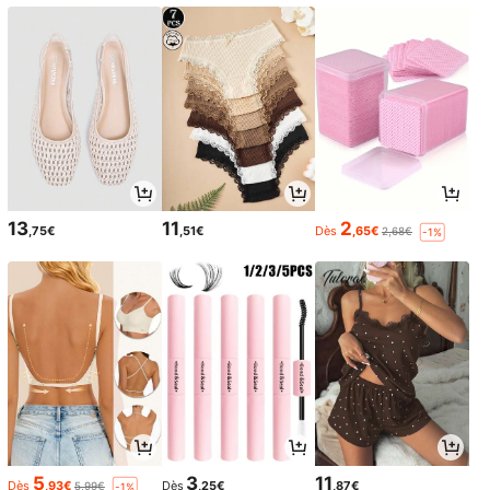
13
11
2
,75€
,51€
Dès
,65€
2,68€
-1%
5
3
11
Dès
,93€
Dès
,25€
,87€
5,99€
-1%