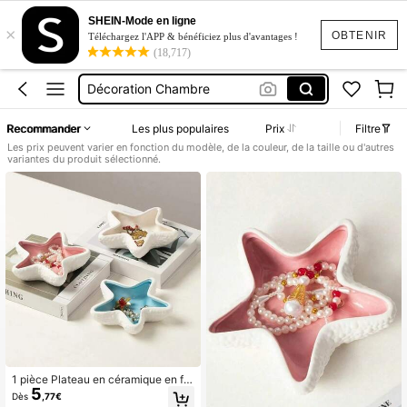
Boite à Bijoux
SHEIN-Mode en ligne
×
Vide Poche
OBTENIR
Téléchargez l'APP & bénéficiez plus d'avantages !
(18,717)
Porte Bijoux
Décoration Chambre
Rangement
Recommander
Les plus populaires
Prix
Filtre
Boite à Bijoux
Les prix peuvent varier en fonction du modèle, de la couleur, de la taille ou d'autres
variantes du produit sélectionné.
Vide Poche
1 pièce Plateau en céramique en for
5
me de coquillage, étoile de mer et p
Dès
,77€
alourde, bol de rangement créatif ro