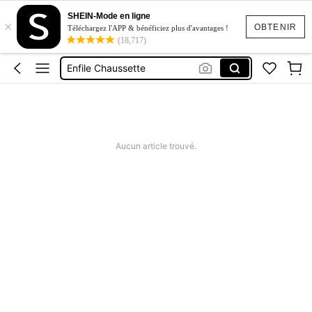
SHEIN-Mode en ligne
×
Handicap
OBTENIR
Téléchargez l'APP & bénéficiez plus d'avantages !
(18,717)
Enfile Bas De Contention
Enfile Chaussette
Attelle Doigt
Manchon Doigt
Handicap
Aucun article trouvé.
Enfile Bas De Contention