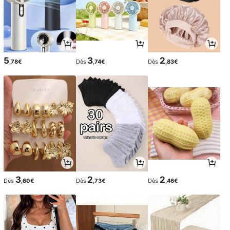
5
3
2
,78€
Dès
,74€
Dès
,83€
3
2
2
Dès
,60€
Dès
,73€
Dès
,46€