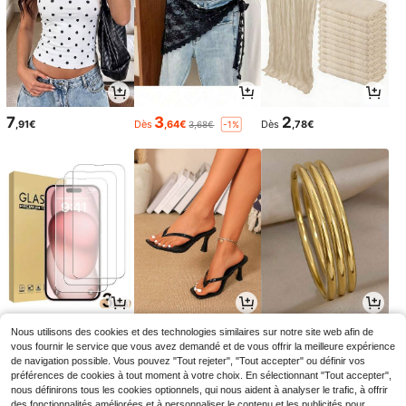
7
3
2
,91€
Dès
,64€
Dès
,78€
3,68€
-1%
3
11
3
Nous utilisons des cookies et des technologies similaires sur notre site web afin de
Dès
,92€
,61€
Dès
,13€
11,85€
-2%
vous fournir le service que vous avez demandé et de vous offrir la meilleure expérience
de navigation possible. Vous pouvez "Tout rejeter", "Tout accepter" ou définir vos
préférences de cookies à tout moment à votre choix. En sélectionnant "Tout accepter",
nous définirons tous les cookies optionnels, qui nous aident à analyser le trafic, à offrir
des fonctionnalités améliorées et à personnaliser le contenu et les publicités pour