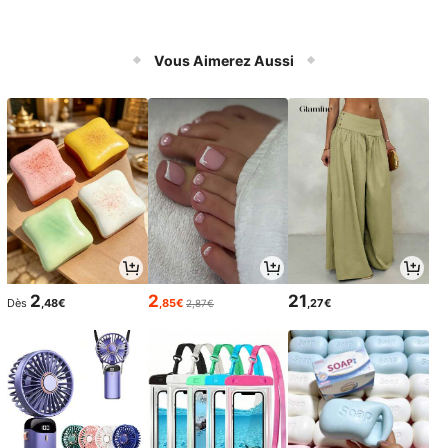
Vous Aimerez Aussi
2
2
21
Dès
,48€
,85€
,27€
2,87€