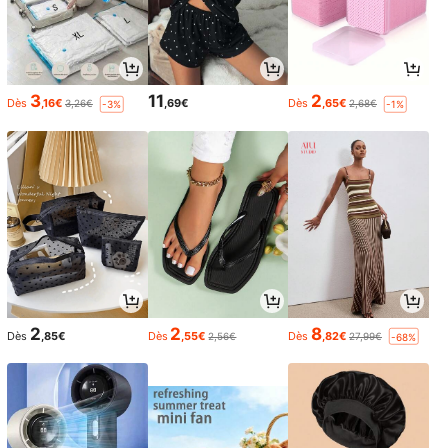
3
11
2
Dès
,16€
,69€
Dès
,65€
3,26€
2,68€
-3%
-1%
2
2
8
Dès
,85€
Dès
,55€
Dès
,82€
2,56€
27,99€
-68%