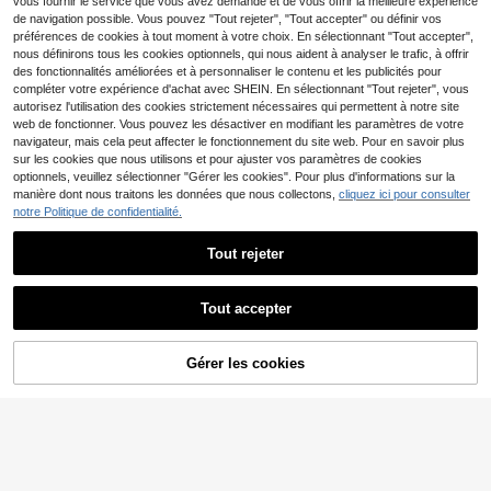
vous fournir le service que vous avez demandé et de vous offrir la meilleure expérience
Carte mémoire TF - 256 Go/128 G
quis
de navigation possible. Vous pouvez "Tout rejeter", "Tout accepter" ou définir vos
o/64 Go/32 Go/16 Go/8 Go | Carte
4
Dès
,95€
4,96€
préférences de cookies à tout moment à votre choix. En sélectionnant "Tout accepter",
mémoire flash compacte et haute p
erformance, convenant aux tablett
nous définirons tous les cookies optionnels, qui nous aident à analyser le trafic, à offrir
es, appareils photo, téléphones, ord
des fonctionnalités améliorées et à personnaliser le contenu et les publicités pour
inateurs portables, ordinateurs de b
compléter votre expérience d'achat avec SHEIN. En sélectionnant "Tout rejeter", vous
ureau, systèmes audio de voiture, c
autorisez l'utilisation des cookies strictement nécessaires qui permettent à notre site
onsoles de jeux pour stocker de ma
web de fonctionner. Vous pouvez les désactiver en modifiant les paramètres de votre
nière fiable et sécurisée des fichier
navigateur, mais cela peut affecter le fonctionnement du site web. Pour en savoir plus
s, de la musique, des photos et des
sur les cookies que nous utilisons et pour ajuster vos paramètres de cookies
vidéos
Hikvision
optionnels, veuillez sélectionner "Gérer les cookies". Pour plus d'informations sur la
Support de caméra Hikv
Économiser 0,01€
Entrepôt UE
manière dont nous traitons les données que nous collectons,
cliquez ici pour consulter
ision Digital Technology DS-1272Z
28
notre Politique de confidentialité.
,60€
64 Go/32 Go/16 Go Carte TF haute
J-110
vitesse, 128 Go/256 Go, convient p
5
Dès
,05€
5,06€
our tablette/appareil photo/télépho
Tout rejeter
ne/ordinateur portable/PC/autoradi
KLACK
o/console de jeu/appareils audio -
Afficher les articles similaires en stock
Voir tout
Stockez vos fichiers
Caméra de surveillance
Entrepôt UE
Tout accepter
21
Klack Wifi - En temps réel - Expéditi
,47€
Désolés, ce produit est épuisé.
on depuis l'Espagne !
PVC: 29,90€
Gérer les cookies
EN RUPTURE DE STOCK
Support mural pour caméra, sans p
erçage requis, comprend le support
3
Dès
,75€
de montage et la base, convient po
ur les caméras, installation facile, a
pplicable pour la surveillance de la
maison/du bureau/des portes & fen
êtres, conception gain de place