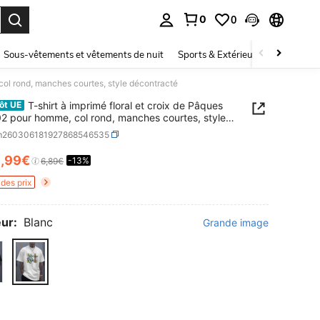
0
0
ouver. Press Enter to select.
Sous-vêtements et vêtements de nuit
Sports & Extérieur
Enfants
col rond, manches courtes, style décontracté
T-shirt à imprimé floral et croix de Pâques
ôt UE
 pour homme, col rond, manches courtes, style
racté
m260306181927868546535
5
,99€
-13%
ICE AND AVAILABILITY
6,89€
des prix
ur:
Blanc
Grande image