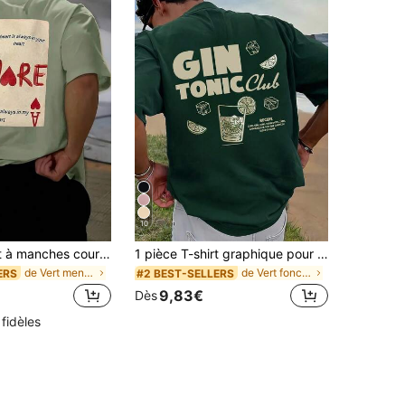
10
1 pièce T-shirt à manches courtes ample et imprimé pour homme , Design exquis , Indispensable pour l'été , Facile à assortir, mettant votre style en valeur
1 pièce T-shirt graphique pour hommes, vêtements d'été décontractés pour vacances à la plage, imprimé, coupe ample, manches courtes
de Vert menthe T-shirts pour hommes
de Vert foncé T-shirts pour hommes
ERS
#2 BEST-SELLERS
9,83€
Dès
 fidèles