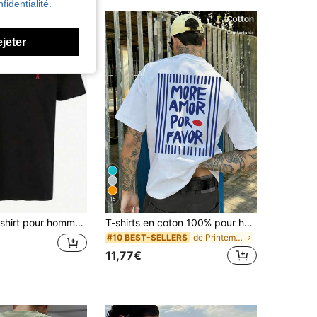
fidentialité.
ejeter
15
 (grande taille), style décontracté à manches courtes, modèle unisexe, coupe classique, adapté à toutes les saisons et confortable à porter.
T-shirts en coton 100% pour hommes, été et automne, avec imprimés de slogans uniques, idéal pour le port quotidien, le style de rue, les vacances, les loisirs et le sport
de Printemps/Été/Automne Hauts pour hommes
#10 BEST-SELLERS
11,77€