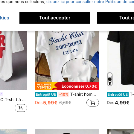
ées que nous collectons,
cliquez ici pour consulter notre Politique de con
kies
Tout accepter
Tout r
Économiser 0,70€
T-shirt homme décontracté à col rond, style vacances de luxe, imprimé Saint-Tropez Yacht Club, maille polyester stretch, manches courtes, coupe classique, idéal pour l'été
T-shirt pour homme
Entrepôt UE
-10%
Entrepôt UE
nches courtes et col rond pour hommes. Streetwear. T-shirt blanc avec design rouge, épaules tombantes, imprimé pour hommes. T-shirt à slogan graphique avec épaules tombantes pour hommes.
5,99€
4,99€
Dès
6,69€
Dès