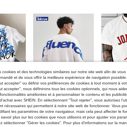
 cookies et des technologies similaires sur notre site web afin de vous 
andé et de vous offrir la meilleure expérience de navigation possibl
Tout accepter" ou définir vos préférences de cookies à tout moment à vot
ut accepter", nous définirons tous les cookies optionnels, qui nous aide
15
es fonctionnalités améliorées et à personnaliser le contenu et les publici
de Épaule standard T-shirts pour hommes
acté à col rond imprimé à manches courtes pour hommes
TOKVUE
Entrepôt UE
-
d'achat avec SHEIN. En sélectionnant "Tout rejeter", vous autorisez l'uti
)
de Avant-garde - Style motard T-shirts pour hommes
#4 BEST-SELLERS
TOKVUE T-shirt à manches longues col rond avec imprimé graphique lettres bicolores pour hommes
Entrepôt UE
de Épaule standard T-shirts pour hommes
de Épaule standard T-shirts pour hommes
(500+)
11,64€
nt nécessaires qui permettent à notre site web de fonctionner. Vous po
13,7
)
)
de Avant-garde - Style motard T-shirts pour hommes
de Avant-garde - Style motard T-shirts pour hommes
#4 BEST-SELLERS
#4 BEST-SELLERS
ifiant les paramètres de votre navigateur, mais cela peut affecter le 
de Épaule standard T-shirts pour hommes
(500+)
(500+)
17,32€
 savoir plus sur les cookies que nous utilisons et pour ajuster vos par
)
de Avant-garde - Style motard T-shirts pour hommes
#4 BEST-SELLERS
lez sélectionner "Gérer les cookies". Pour plus d'informations sur la ma
(500+)