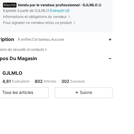
Vendu par le vendeur professionnel : GJLMLO
Marché
Expédié à partir de GJLMLO
Entrepôt UE
Informations et obligations du vendeur
Pour signaler ce vendeur et/ou ce produit
iption
À enfiler,Col bateau,Aucune
ions de sécurité et contacts
opos Du Magasin
GJLMLO
4,61
802
302
Evaluation
Articles
Suiveurs
Tous les articles
Suivre