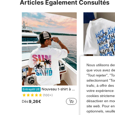
Articles Également Consultés
Nous utilisons des
que vous avez dem
"Tout rejeter", "
sélectionnant "To
7
4
trafic, à offrir d
#1 BEST-SELLERS
Nouveau t-shirt à manches courtes pour hommes avec imprimé lettres et palmiers, style vacances à la plage
Manfinity Dauomo T-shirt décontr
Entrepôt UE
Entrepôt UE
votre expérience 
(1000+
#1 BEST-SELLERS
#1 BEST-SELLERS
(100+)
cookies stricteme
(1000+
(1000+
9,26€
10,49€
désactiver en mod
Dès
#1 BEST-SELLERS
site web. Pour en
(1000+
optionnels, veuil