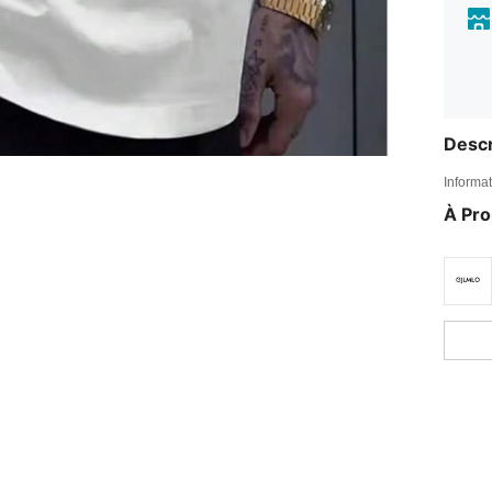
Descr
Informat
À Pr