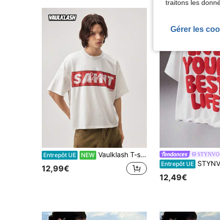
traitons les donn
Gérer les coo
Vaulklash T-shirt blanc streetwear d'été avec imprimé Saint, mode urbaine décontractée pour le quotidien, cadeau de la Saint-Valentin et d'anniversaire pour hommes, petits amis, enfants
STYNVO
Entrepôt UE
NEW
STYNVO T-shirt à manches courtes col rond avec imprimé lettres bicolore pour hommes. T-shirt décontracté d'été à ma
Entrepôt UE
12,99€
12,49€