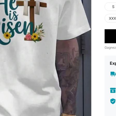
S
XXX
Gagnez
Exp