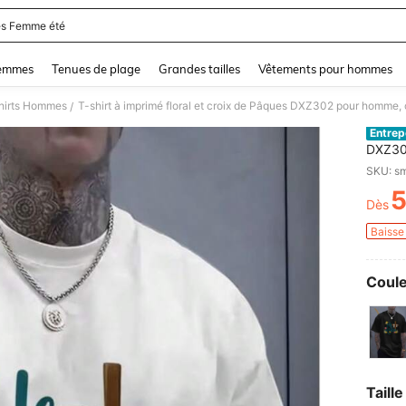
s Femme été
and down arrow keys to navigate search Dernière recherche and Rechercher et Tr
femmes
Tenues de plage
Grandes tailles
Vêtements pour hommes
hirts Hommes
T-shirt à imprimé floral et croix de Pâques DXZ302 pour homme, 
/
Entrep
DXZ302
décont
SKU: s
Dès
PR
Baisse 
Coule
Taille