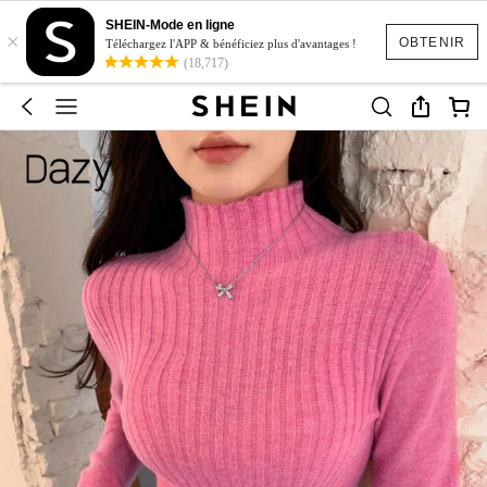
SHEIN-Mode en ligne
×
OBTENIR
Téléchargez l'APP & bénéficiez plus d'avantages !
(18,717)