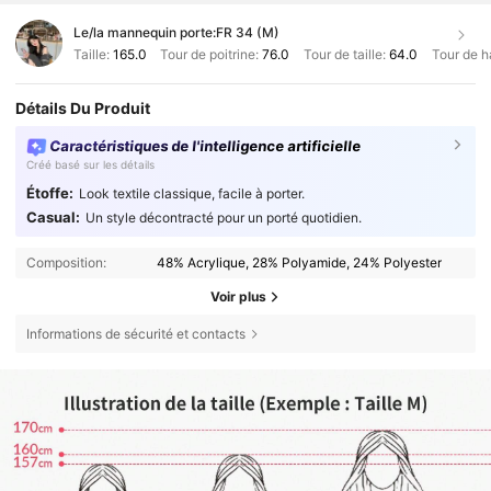
Le/la mannequin porte:
FR 34 (M)
Taille:
165.0
Tour de poitrine:
76.0
Tour de taille:
64.0
Tour de h
Détails Du Produit
Caractéristiques de l'intelligence artificielle
Créé basé sur les détails
Étoffe:
Look textile classique, facile à porter.
Casual:
Un style décontracté pour un porté quotidien.
Composition:
48% Acrylique, 28% Polyamide, 24% Polyester
Voir plus
Informations de sécurité et contacts