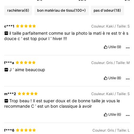
rachètera
(6)
bon matériau de tissu
(100+)
pas d'odeur
(18)
c***1
Couleur: Kaki / Taille: S
il
taille
parfaitement
comme
sur
la
photo
la
mati
è
re
est
tr
è
s
douce
c
'
est
top
pour
l
'
hiver
!!!
Utile
(9)
f***a
Couleur: Gris / Taille: M
J
’
aime
beaucoup
Utile
(8)
m***2
Couleur: Kaki / Taille: S
Trop
beau
!
Il
est
super
doux
et
de
bonne
taille
je
vous
le
recommande
C
’
est
un
bon
classique
à
avoir
Utile
(6)
f***6
Couleur: Gris / Taille: L