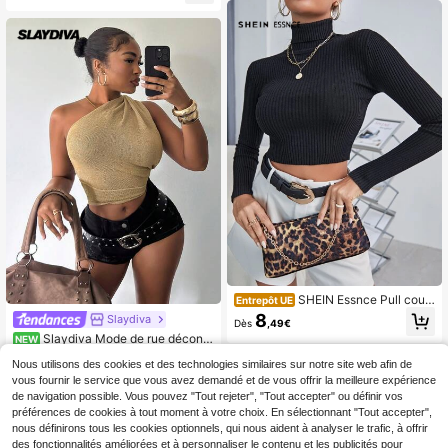
SHEIN Essnce Pull court
Entrepôt UE
côtelé à col montant, manches long
8
Slaydiva
Dès
,49€
ues, tricot pull automne hiver
Slaydiva Mode de rue décontr
NEW
actée, style de vacances de base, s
10
,99€
Nous utilisons des cookies et des technologies similaires sur notre site web afin de
exy, plage, boîte de nuit, rendez-vo
us, piscine, cocktail - Top pull cape
vous fournir le service que vous avez demandé et de vous offrir la meilleure expérience
châle tricoté semi-transparent pour
de navigation possible. Vous pouvez "Tout rejeter", "Tout accepter" ou définir vos
femmes (multiples styles de port)
préférences de cookies à tout moment à votre choix. En sélectionnant "Tout accepter",
nous définirons tous les cookies optionnels, qui nous aident à analyser le trafic, à offrir
des fonctionnalités améliorées et à personnaliser le contenu et les publicités pour