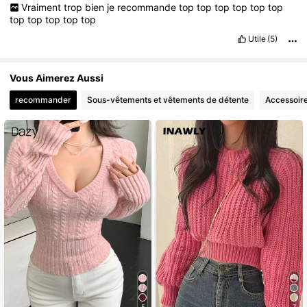
Vraiment
trop
bien
je
recommande
top
top
top
top
top
top
top
top
top
top
top
Utile
(5)
Vous Aimerez Aussi
recommander
Sous-vêtements et vêtements de détente
Accessoir
5
7