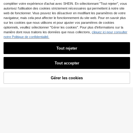
compléter votre expérience d'achat avec SHEIN. En sélectionnant "Tout rejeter", vous
autorisez l'utilisation des cookies strictement nécessaires qui permettent à notre site
web de fonctionner. Vous pouvez les désactiver en modifiant les paramètres de votre
navigateur, mais cela peut affecter le fonctionnement du site web. Pour en savoir plus
sur les cookies que nous utilisons et pour ajuster vos paramètres de cookies
optionnels, veuillez sélectionner "Gérer les cookies". Pour plus d'informations sur la
manière dont nous traitons les données que nous collectons,
cliquez ici pour consulter
notre Politique de confidentialité.
Tout rejeter
5
Pull en cachemire de vison blanc p
Tout accepter
our femmes, top tricoté court, tenue
23
,05€
élégante pour tous les jours, autom
#Énergie des idoles
ne/hiver
Elyressa Pull à col roulé
Gérer les cookies
Entrepôt UE
AJOUTER AU PANIER
avec découpe devant, tricot torsad
20
,20€
é. Top à manches longues, pull trico
té pour l'automne et l'hiver