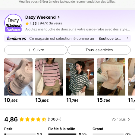
947K Suiveurs
4,85
Dazy Weekend
947K Suiveurs
4,85
n***y
est en train de naviguer
Ajoutez une touche de douceur à votre garde-robe avec des styles qui débordent de mignonnerie dans chaque détail.
947K Suiveurs
4,85
Ce magasin est sélectionné comme un
「Boutique tendance」
947K Suiveurs
4,85
Suivre
Tous les articles
947K Suiveurs
4,85
947K Suiveurs
4,85
947K Suiveurs
4,85
947K Suiveurs
4,85
947K Suiveurs
4,85
10
13
11
15
11
,49€
,60€
,75€
,79€
,
947K Suiveurs
4,85
947K Suiveurs
4,85
4,86
(1000+)
Voir plus
Petit
Fidèle à la taille
Grand
5%
95%
0%