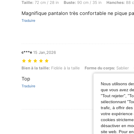
Taille:
72 cm / 28 in
Buste:
90 cm / 35 in
Hanches:
88 c
Magnifique pantalon très confortable ne pique pas
Traduire
c***e
15 Jan,2026
Bien à la taille: Fidèle à la taille, Forme du corps: Sablier, Couleur: No
Bien à la taille:
Fidèle à la taille
Forme du corps:
Sablier
Top
Nous utilisons des
Traduire
que vous avez dem
"Tout rejeter", "
sélectionnant "To
trafic, à offrir d
votre expérience 
Voir Plus D
cookies stricteme
désactiver en mod
site web. Pour en