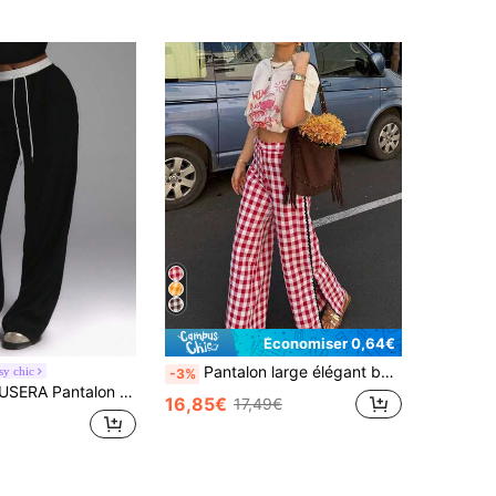
Économiser 0,64€
Pantalon large élégant bohème décontracté pour vacances avec imprimé rouge pour femmes
y chic
-3%
llé avec ceinture contrastée tissée. Style capsule décontracté mignon des années 90/2000. Idéal pour les vacances, l'automne, la rentrée et le bureau.
16,85€
17,49€