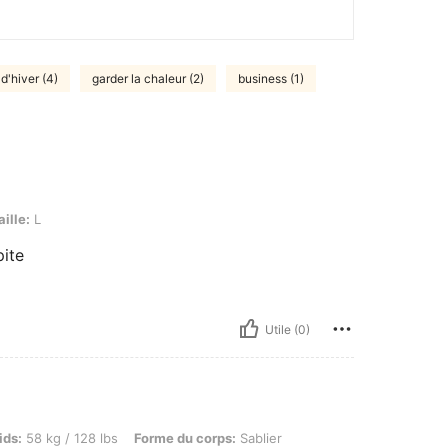
d'hiver (4)
garder la chaleur (2)
business (1)
aille:
L
pite
Utile (0)
g / 128 lbs, Forme du corps: Sablier, Taille: 72 cm / 28 in, Buste: 90 cm / 35 in, Hanc
ids:
58 kg / 128 lbs
Forme du corps:
Sablier