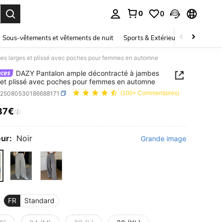
0
0
ouver. Press Enter to select.
Sous-vêtements et vêtements de nuit
Sports & Extérieur
Enfants
es larges et plissé avec poches pour femmes en automne
DAZY Pantalon ample décontracté à jambes
 et plissé avec poches pour femmes en automne
z25080530186688171
(100+ Commentaires)
37€
ICE AND AVAILABILITY
ur:
Noir
Grande image
FR
Standard