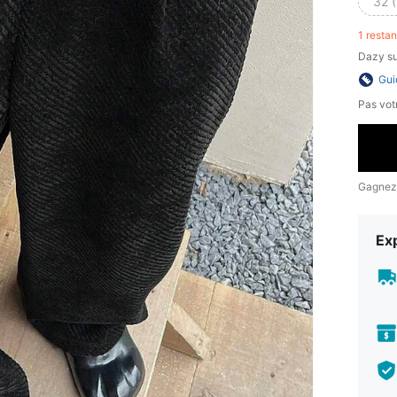
32 (
1 resta
Dazy sui
Gui
Pas votr
Gagnez
Exp