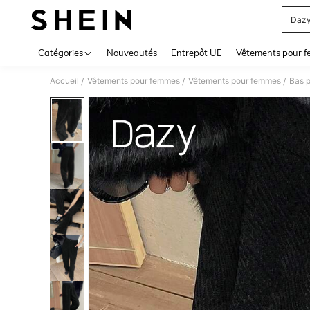
Dazy
Use up 
Catégories
Nouveautés
Entrepôt UE
Vêtements pour 
Accueil
Vêtements pour femmes
Vêtements pour femmes
Bas 
/
/
/