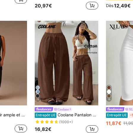
20,97€
12,49€
Dès
25
15
Coolane
XL
Athîral Pantalon noir ample et décontracté pour femmes avec un design 2 en 1. La coupe ample est en tissu mousseline doux et confortable. Vêtements pour le Nouvel An, pantalon noir
Coolane Pantalon blanc en coton 100% lavé, style minimaliste basique pour femmes, convient pour les concerts country d'été, les sorties, la plage, le style boho. Pantalon à ourlet incurvé, automne
Entrepôt UE
Entrepôt UE
-
(1000+)
11,87€
11,9
16,82€