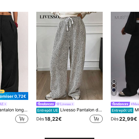
5
omiser 0,72€
AE
Livesso
#Mess
acté, polyvalent pour toutes les saisons, taille mi-haute, pour aéroport, trajet, bureau et décontracté
Livesso Pantalon droit ample décontracté à carreaux et rayures pour femmes, convient pour les déplacements, automne/hiver
MUSERA Pantalon tai
Entrepôt UE
Entrepôt UE
18,22€
22,99€
Dès
Dès