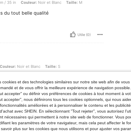
m / 35 in
Couleur:
Noir et Blanc
Taille:
M
 du tout belle qualité
Utile (0)
ir et Blanc, Taille: S
Couleur:
Noir et Blanc
Taille:
S
 cookies et des technologies similaires sur notre site web afin de vous 
andé et de vous offrir la meilleure expérience de navigation possibl
Tout accepter" ou définir vos préférences de cookies à tout moment à vot
Utile (0)
ut accepter", nous définirons tous les cookies optionnels, qui nous aide
es fonctionnalités améliorées et à personnaliser le contenu et les publici
d'achat avec SHEIN. En sélectionnant "Tout rejeter", vous autorisez l'uti
'avis
nt nécessaires qui permettent à notre site web de fonctionner. Vous po
ifiant les paramètres de votre navigateur, mais cela peut affecter le 
 savoir plus sur les cookies que nous utilisons et pour ajuster vos par