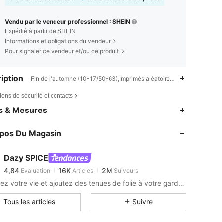
Vendu par le vendeur professionnel : SHEIN
Expédié à partir de SHEIN
Informations et obligations du vendeur
Pour signaler ce vendeur et/ou ce produit
iption
Fin de l'automne (10-17/50-63),Imprimés aléatoires,Fermeture éclair
ions de sécurité et contacts
4,84
16K
2M
es & Mesures
4,84
16K
2M
opos Du Magasin
4,84
16K
2M
4,84
16K
2M
Dazy SPICE
4,84
16K
2M
Evaluation
Articles
Suiveurs
s***s
est en train de naviguer
4,84
16K
2M
Pimentez votre vie et ajoutez des tenues de folie à votre garde-robe.
4,84
16K
2M
Tous les articles
Suivre
4,84
16K
2M