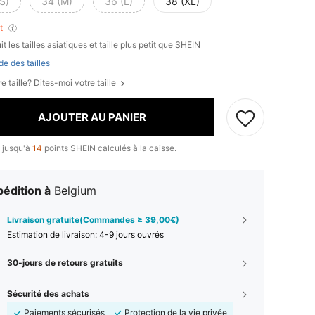
S)
34 (M)
36 (L)
38 (XL)
nt
t les tailles asiatiques et taille plus petit que SHEIN
de des tailles
e taille? Dites-moi votre taille
AJOUTER AU PANIER
 jusqu'à
14
points SHEIN calculés à la caisse.
édition à
Belgium
Livraison gratuite(Commandes ≥ 39,00€)
Estimation de livraison:
4-9 jours ouvrés
30-jours de retours gratuits
Sécurité des achats
Paiements sécurisés
Protection de la vie privée