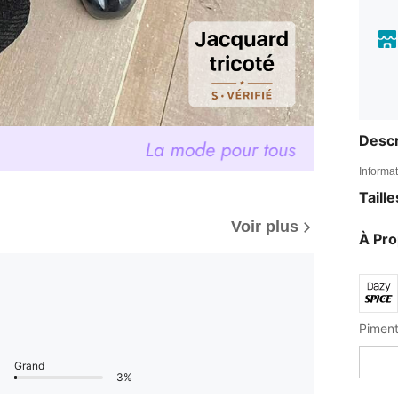
Descr
Informat
Taill
Voir plus
À Pr
Grand
3%