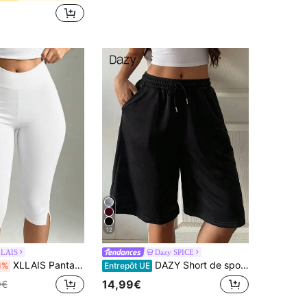
12
LAIS
Dazy SPICE
XLLAIS Pantalon de sport décontracté blanc élastique pour femmes avec ourlet fendu, longueur courte d'été, athleisure
DAZY Short de sport décontracté pour femme avec taille élastique et cordon de serrage, jambe droite ample, noir unicolore, été et automne
1%
Entrepôt UE
14,99€
9€