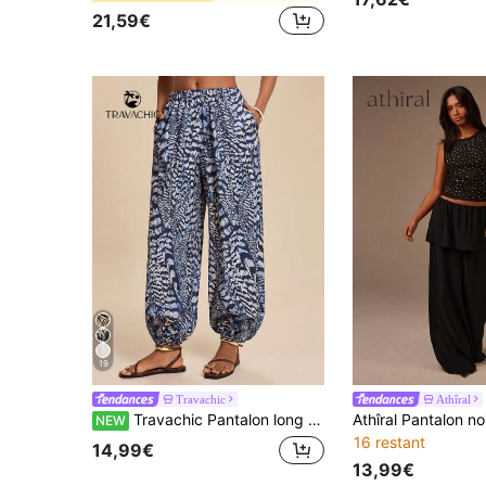
21,59€
19
Travachic
Athîral
Travachic Pantalon long ample et décontracté pour femmes avec imprimé ballon intégral et poches
NEW
16 restant
14,99€
13,99€