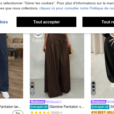
lez sélectionner "Gérer les cookies". Pour plus d'informations sur la ma
ées que nous collectons,
cliquez ici pour consulter notre Politique de con
kies
Tout accepter
Tout r
20
4
Glamine
SH
s côtelé avec poches pour femmes, automne/hiver
Glamine Pantalon vintage taille basse et jambes évasées, effet drapé amincissant, pantalon décontracté en coton pur de couleur café, convient pour les vacances, les tenues décontracté, l'été
SHEIN PETITE Pantalon lo
Entrepôt UE
Entrepôt UE
#10 BEST-SEL
(1000+)