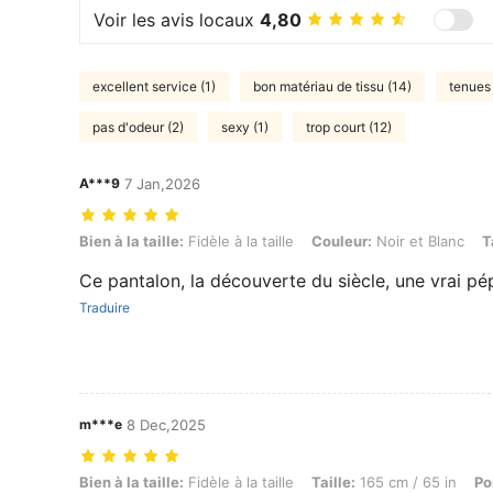
Voir les avis locaux
4,80
excellent service (1)
bon matériau de tissu (14)
tenues 
pas d'odeur (2)
sexy (1)
trop court (12)
A***9
7 Jan,2026
Bien à la taille: Fidèle à la taille, Couleur: Noir et Blanc, Taille: L
Bien à la taille:
Fidèle à la taille
Couleur:
Noir et Blanc
T
Ce pantalon, la découverte du siècle, une vrai pé
Traduire
m***e
8 Dec,2025
Bien à la taille: Fidèle à la taille, Taille: 165 cm / 65 in, Poids: 58 k
Bien à la taille:
Fidèle à la taille
Taille:
165 cm / 65 in
Po