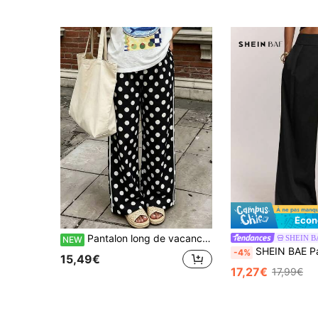
Écon
Pantalon long de vacances pour femmes, pantalon bohème à pois noirs à jambes larges, pantalon long d'été, pantalon long de printemps et d'automne, pantalon décontracté à pois vintage, pantalon droit pour le quotidien, pantalon de trajet, pantalon d'été et d'automne à imprimé à pois vintage, patchwork de blocs de couleurs, ruban, style élégant, vêtements de vacances pour femmes, vêtements de plage de printemps et d'été, vêtements décontractés pour la maison, pantalon pour femmes, pantalon long pour femmes
SHEIN B
NEW
SHEIN BAE Pantalon long ample à jambes larges pour femmes, noir, élégant, minimaliste, style preppy, business décontr
-4%
15,49€
17,27€
17,99€