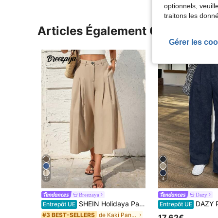
optionnels, veuil
traitons les donn
Articles Également Consultés
Gérer les coo
21
4
Breezaya
Dazy
SHEIN Holidaya Pantalon Capri en lin kaki élégant et unique pour femme, style bureau décontracté d'été, détails zippés, couleur unie, pantalon court pour plage, vacances et trajets quotidiens
DAZY Pantalon large en velour
Entrepôt UE
Entrepôt UE
de Kaki Pantalon décontracté
#3 BEST-SELLERS
17,62€