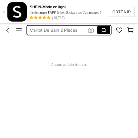
Maillot De Bain Femme
SHEIN-Mode en ligne
×
Squishy
OBTENIR
Téléchargez l'APP & bénéficiez plus d'avantages !
(18,717)
Maillot De Bain 2 Pieces
Robes Femme été
Short Femme été
Maillot De Bain Femme
Squishy
Aucun article trouvé.