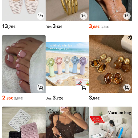
13
3
3
,75€
Dès
,13€
,68€
3,71€
2
3
3
,85€
Dès
,72€
,84€
2,87€