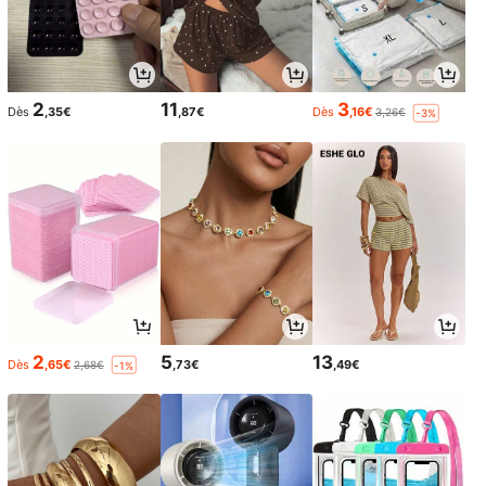
2
11
3
Dès
,35€
,87€
Dès
,16€
3,26€
-3%
2
5
13
Dès
,65€
,73€
,49€
2,68€
-1%