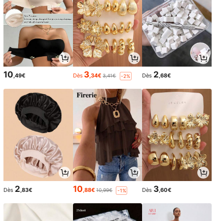
10
3
2
,49€
Dès
,34€
Dès
,68€
3,41€
-2%
2
10
3
Dès
,83€
,88€
Dès
,60€
10,99€
-1%