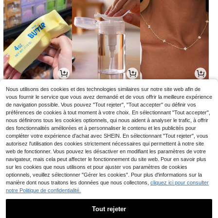
3
2
3
Nous utilisons des cookies et des technologies similaires sur notre site web afin de
,68€
Dès
,95€
,71€
2,97€
vous fournir le service que vous avez demandé et de vous offrir la meilleure expérience
de navigation possible. Vous pouvez "Tout rejeter", "Tout accepter" ou définir vos
préférences de cookies à tout moment à votre choix. En sélectionnant "Tout accepter",
nous définirons tous les cookies optionnels, qui nous aident à analyser le trafic, à offrir
des fonctionnalités améliorées et à personnaliser le contenu et les publicités pour
compléter votre expérience d'achat avec SHEIN. En sélectionnant "Tout rejeter", vous
autorisez l'utilisation des cookies strictement nécessaires qui permettent à notre site
web de fonctionner. Vous pouvez les désactiver en modifiant les paramètres de votre
navigateur, mais cela peut affecter le fonctionnement du site web. Pour en savoir plus
sur les cookies que nous utilisons et pour ajuster vos paramètres de cookies
optionnels, veuillez sélectionner "Gérer les cookies". Pour plus d'informations sur la
manière dont nous traitons les données que nous collectons,
cliquez ici pour consulter
notre Politique de confidentialité.
21
11
2
,27€
,61€
,98€
11,85€
-2%
Tout rejeter