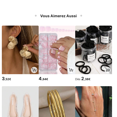
Vous Aimerez Aussi
3
4
2
,52€
,64€
Dès
,38€