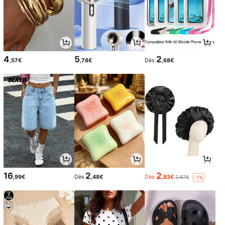
4
5
2
,57€
,78€
Dès
,68€
16
2
2
,99€
Dès
,48€
Dès
,83€
2,87€
-1%