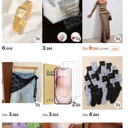
6
3
9
,00€
,38€
Dès
,31€
27,99€
-66%
3
3
4
Dès
,68€
Dès
,92€
Dès
,88€