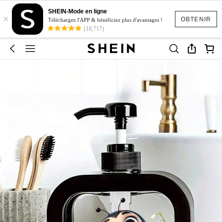
SHEIN-Mode en ligne
×
OBTENIR
Téléchargez l'APP & bénéficiez plus d'avantages !
(18,717)