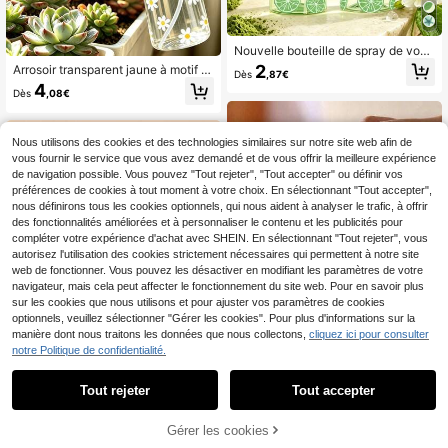
Nouvelle bouteille de spray de voya
ge à motif vert citron, bouteille de s
2
Arrosoir transparent jaune à motif d
Dès
,87€
pray atomisante professionnelle à h
e marguerite pour animaux de comp
4
aute pression, pulvérisateur automa
Dès
,08€
agnie, arrosoir et vaporisateur pour
tique continu à haute pression 200
plantes, bouteille de pulvérisation m
ML/300ml à brume fine, essentiel d
ultifonctionnelle à fine brume, convi
e voyage beauté pour salon, néces
ent pour le jardin extérieur, bouteille
Nous utilisons des cookies et des technologies similaires sur notre site web afin de
sité de voyage beauté pour salon d
de pulvérisation pour plantes, arros
vous fournir le service que vous avez demandé et de vous offrir la meilleure expérience
e coiffure
oir à fine brume pour jardinage intéri
de navigation possible. Vous pouvez "Tout rejeter", "Tout accepter" ou définir vos
eur/extérieur, voyage et voyage d'a
préférences de cookies à tout moment à votre choix. En sélectionnant "Tout accepter",
ffaires, distributeur de démaquillant,
nous définirons tous les cookies optionnels, qui nous aident à analyser le trafic, à offrir
bouteille de gel pour cheveux, buse
de pulvérisation pour la coiffure, le
des fonctionnalités améliorées et à personnaliser le contenu et les publicités pour
nettoyage, les soins des plantes et
compléter votre expérience d'achat avec SHEIN. En sélectionnant "Tout rejeter", vous
l'hydratation du visage
Afficher les articles similaires en stock
Voir tout
autorisez l'utilisation des cookies strictement nécessaires qui permettent à notre site
web de fonctionner. Vous pouvez les désactiver en modifiant les paramètres de votre
navigateur, mais cela peut affecter le fonctionnement du site web. Pour en savoir plus
sur les cookies que nous utilisons et pour ajuster vos paramètres de cookies
optionnels, veuillez sélectionner "Gérer les cookies". Pour plus d'informations sur la
manière dont nous traitons les données que nous collectons,
cliquez ici pour consulter
notre Politique de confidentialité.
17
Tout rejeter
Tout accepter
Désolés, ce produit est épuisé.
Bouteille de voyage en PET transpa
rent avec motif nail art, flacon distri
3
1 pièce Bouteille de spray pour che
Dès
,64€
buteur de démaquillant, avec tête d
Gérer les cookies
EN RUPTURE DE STOCK
veux 5 ml/200 ml/300 ml, pulvérisa
4 restant
e pompe portable 3,38oz/6,76oz, c
tion continue à haute pression, ros