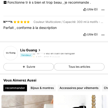
Fonctionne
tr
è
s
bien
et
trop
beau
,
je
recommande
.
Utile
(0)
N***h
Couleur: Multicolore / Capacité: 300 ml à motifs - blanc
Parfait
,
conforme
à
la
description
Utile
(0)
606 Suiveurs
4,82
Liu Guang
M***9
est en train de naviguer
606 Suiveurs
4,82
Vendeur
606 Suiveurs
4,82
Suivre
Tous les articles
Vous Aimerez Aussi
recommander
Bijoux & montres
Accessoires pour vêtements
Ch