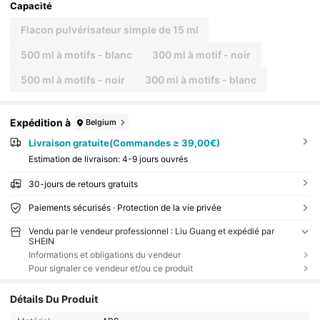
Capacité
Flacon pulvérisateur simple de 15 ml
500 ml à motifs - blanc
300 ml à motif - noir
500 ml à motifs - noir
300 ml à motifs - blanc
Expédition à
Belgium
Livraison gratuite(Commandes ≥ 39,00€)
Estimation de livraison:
4-9 jours ouvrés
30-jours de retours gratuits
Paiements sécurisés · Protection de la vie privée
Vendu par le vendeur professionnel : Liu Guang et expédié par
SHEIN
Informations et obligations du vendeur
Pour signaler ce vendeur et/ou ce produit
Détails Du Produit