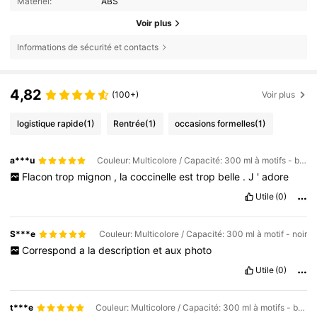
Matériel:
ABS
Voir plus
Informations de sécurité et contacts
4,82
(100+)
Voir plus
logistique rapide
(1)
Rentrée
(1)
occasions formelles
(1)
a***u
Couleur: Multicolore / Capacité: 300 ml à motifs - blanc
Flacon
trop
mignon
,
la
coccinelle
est
trop
belle
.
J
'
adore
Utile
(0)
S***e
Couleur: Multicolore / Capacité: 300 ml à motif - noir
Correspond
a
la
description
et
aux
photo
Utile
(0)
t***e
Couleur: Multicolore / Capacité: 300 ml à motifs - blanc