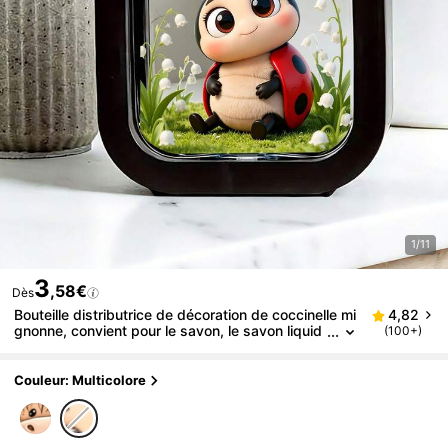
1/11
3
,58€
Dès
Bouteille distributrice de décoration de coccinelle mi
4,82
gnonne, convient pour le savon, le savon liquid
(100+)
e, le gel douche, le flacon de lotion créative, ac
cessoires de salle de bain
Couleur: Multicolore