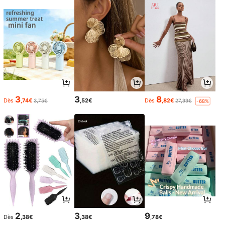
3
3
8
Dès
,74€
,52€
Dès
,82€
3,75€
27,99€
-68%
2
3
9
Dès
,38€
,38€
,78€