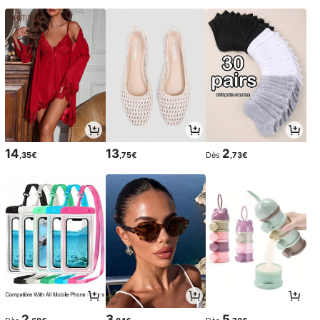
14
13
2
,35€
,75€
Dès
,73€
2
3
5