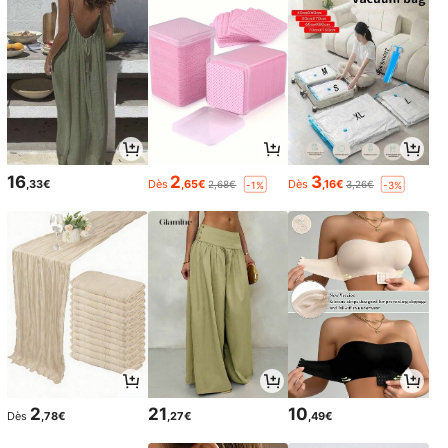
16
2
3
,33€
Dès
,65€
Dès
,16€
2,68€
3,26€
-1%
-3%
2
21
10
Dès
,78€
,27€
,49€