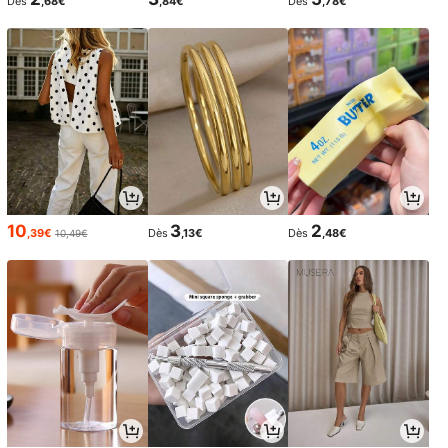
Dès
,68€
,84€
Dès
,78€
10
3
2
,39€
Dès
,13€
Dès
,48€
10,49€