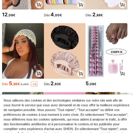
12
4
2
,08€
Dès
,00€
Dès
,88€
5
2
5
Dès
,30€
Dès
,83€
,08€
5,36€
-1%
Nous utilisons des cookies et des technologies similaires sur notre site web afin de
vous fournir le service que vous avez demandé et de vous offrir la meilleure expérience
de navigation possible. Vous pouvez "Tout rejeter", "Tout accepter" ou définir vos
préférences de cookies à tout moment à votre choix. En sélectionnant "Tout accepter",
nous définirons tous les cookies optionnels, qui nous aident à analyser le trafic, à offrir
des fonctionnalités améliorées et à personnaliser le contenu et les publicités pour
compléter votre expérience d'achat avec SHEIN. En sélectionnant "Tout rejeter", vous