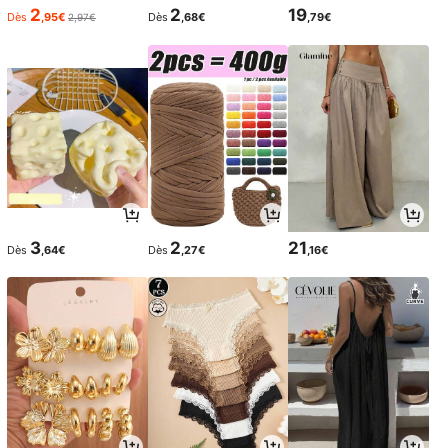
2
2
19
Dès
,95€
Dès
,68€
,79€
2,97€
3
2
21
Dès
,64€
Dès
,27€
,16€