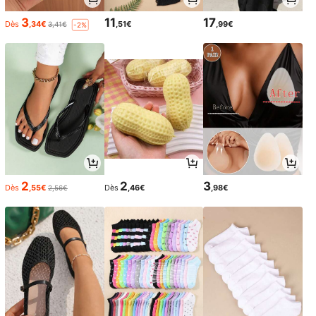
3
11
17
Dès
,34€
,51€
,99€
3,41€
-2%
2
2
3
Dès
,55€
Dès
,46€
,98€
2,56€