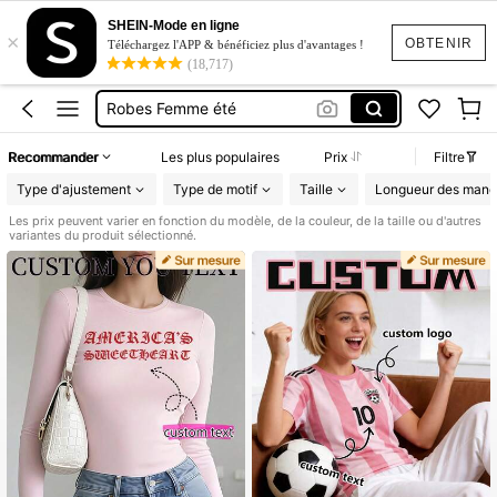
Maillot De Bain Femme
SHEIN-Mode en ligne
×
Squishy
OBTENIR
Téléchargez l'APP & bénéficiez plus d'avantages !
(18,717)
Maillot De Bain 2 Pieces
Robes Femme été
Short Femme été
Recommander
Les plus populaires
Prix
Filtre
Maillot De Bain Femme
Type d'ajustement
Type de motif
Taille
Longueur des man
Squishy
Les prix peuvent varier en fonction du modèle, de la couleur, de la taille ou d'autres
variantes du produit sélectionné.