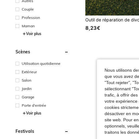
Autres
Couple
Profession
Maman
8,23€
Voir plus
Scènes
Utilisation quotidienne
Nous utilisons des
Extérieur
que vous avez dem
Salon
"Tout rejeter", "
Jardin
sélectionnant "To
trafic, à offrir d
Garage
votre expérience 
Porte d'entrée
cookies stricteme
Voir plus
désactiver en mod
site web. Pour en
optionnels, veuil
Festivals
traitons les donn