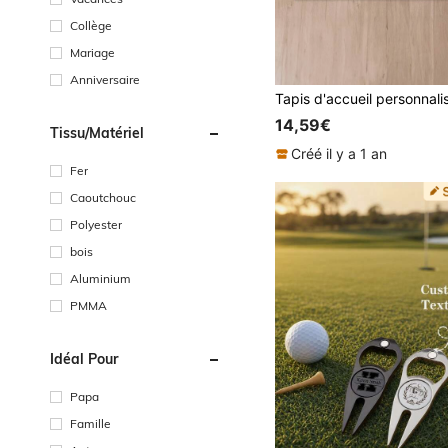
Collège
Mariage
Anniversaire
14,59€
Tissu/matériel
Créé il y a 1 an
Fer
Caoutchouc
Polyester
bois
Aluminium
PMMA
Idéal Pour
Papa
Famille