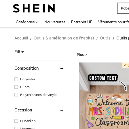
Robe
Use up 
Catégories
Nouveautés
Entrepôt UE
Vêtements pour 
Accueil
Outils & amélioration de l'habitat
Outils
Outils
/
/
/
Filtre
Plus
Composition
Polyester
Cupro
Polychlorures de vinyle
Occasion
Quotidien
Vacances