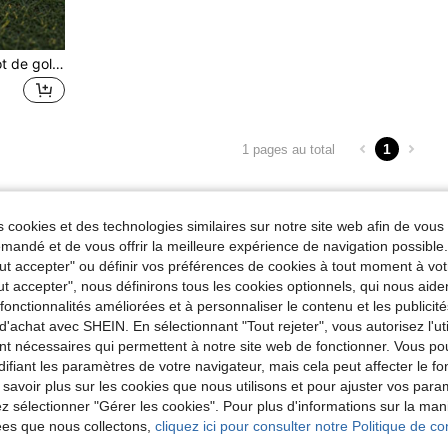
Outil de réparation de divot de golf gravé personnalisé, marqueur de balle de golf magnétique personnalisé, cadeau, ouvre-bouteille gravé pour les garçons d'honneur, cadeau pour papa
1
1 pages au total
 cookies et des technologies similaires sur notre site web afin de vous 
andé et de vous offrir la meilleure expérience de navigation possibl
Tout accepter" ou définir vos préférences de cookies à tout moment à vot
ut accepter", nous définirons tous les cookies optionnels, qui nous aide
es fonctionnalités améliorées et à personnaliser le contenu et les publici
d'achat avec SHEIN. En sélectionnant "Tout rejeter", vous autorisez l'uti
nt nécessaires qui permettent à notre site web de fonctionner. Vous po
ifiant les paramètres de votre navigateur, mais cela peut affecter le 
 savoir plus sur les cookies que nous utilisons et pour ajuster vos par
lez sélectionner "Gérer les cookies". Pour plus d'informations sur la ma
ées que nous collectons,
cliquez ici pour consulter notre Politique de con