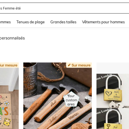
s Femme été
and down arrow keys to navigate search Dernière recherche and Rechercher et Tr
femmes
Tenues de plage
Grandes tailles
Vêtements pour hommes
 personnalisés