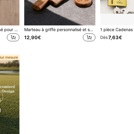
Tapis d'accueil personnalisé pour enseignant, tapis de salle de classe personnalisé pour enseignant, décoration de salle de classe, cadeau de la fête des enseignants, tapis pour enseignant, tapis d'accueil, cadeau pour le premier jour d'école
Marteau à griffe personnalisé et sur mesure avec manche en bois et tête en métal, cadeau idéal pour papa, petit ami, pendaison de crémaillère, fête des pères, anniversaire - outil industriel pour les travaux de bricolage et de menuiserie, nécessité domestique
12,90€
7,63€
Dès