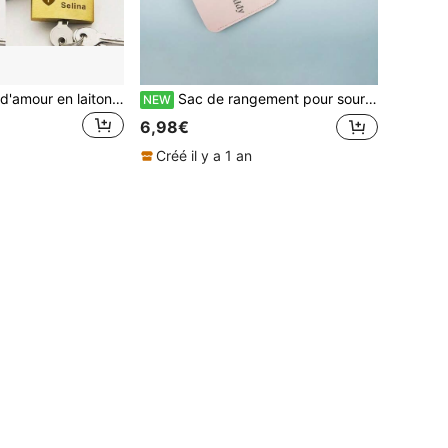
1 pièce Cadenas d'amour en laiton personnalisé et gravé, un symbole romantique conçu pour les couples. Convient également comme cadeau pour les mariages, les fiançailles, les anniversaires, les lunes de miel, la Saint-Valentin. Fabriqué en laiton de qualité supérieure avec une qualité durable, permet la gravure personnalisée de noms, de dates et de messages d'amour uniques.
Sac de rangement pour souris personnalisable, étui de protection pour souris, sac de rangement pour Apple Magic Mouse, étui de protection pratique et facile à utiliser, à la mode, convient pour une utilisation quotidienne
NEW
6,98€
Créé il y a 1 an