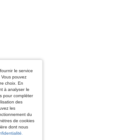
fournir le service
e. Vous pouvez
re choix. En
nt à analyser le
tés pour compléter
lisation des
uvez les
fonctionnement du
amètres de cookies
nière dont nous
fidentialité.