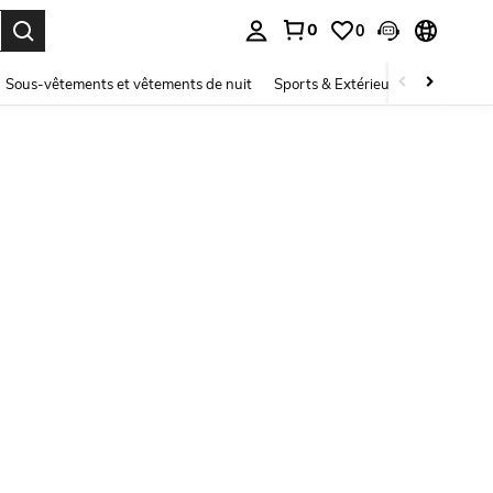
0
0
ouver. Press Enter to select.
Sous-vêtements et vêtements de nuit
Sports & Extérieur
Enfants