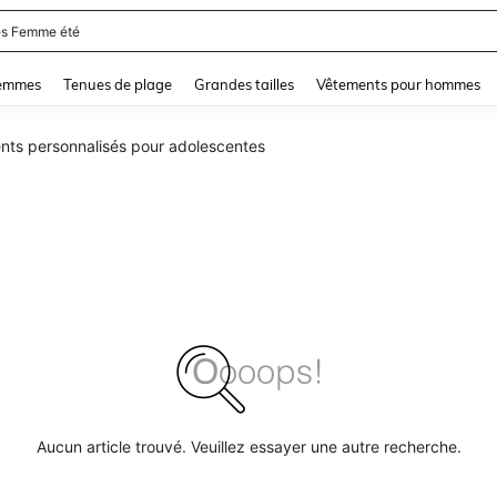
s Femme été
and down arrow keys to navigate search Dernière recherche and Rechercher et Tr
femmes
Tenues de plage
Grandes tailles
Vêtements pour hommes
nts personnalisés pour adolescentes
Aucun article trouvé. Veuillez essayer une autre recherche.