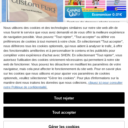
Économiser 0,01€
Tenture de drapeau photo personna
8
lisée, bannière nationale personnali
Dès
,48€
8,49€
Nous utilisons des cookies et des technologies similaires sur notre site web afin de
sée, soutien de tournée de concert,
vous fournir le service que vous avez demandé et de vous offrir la meilleure expérience
décoration murale pour salon et mai
de navigation possible. Vous pouvez "Tout rejeter", "Tout accepter" ou définir vos
son, cadeau
préférences de cookies à tout moment à votre choix. En sélectionnant "Tout accepter",
nous définirons tous les cookies optionnels, qui nous aident à analyser le trafic, à offrir
Économiser 0,27€
des fonctionnalités améliorées et à personnaliser le contenu et les publicités pour
1 pièce Drapeau personnalisé - Ajo
compléter votre expérience d'achat avec SHEIN. En sélectionnant "Tout rejeter", vous
7
utez votre propre image et texte - C
autorisez l'utilisation des cookies strictement nécessaires qui permettent à notre site
Dès
,40€
-3%
7,67€
onvient pour l'anniversaire, le maria
web de fonctionner. Vous pouvez les désactiver en modifiant les paramètres de votre
ge, la fête, la fête des pères, la fête
navigateur, mais cela peut affecter le fonctionnement du site web. Pour en savoir plus
des mères, la Saint-Valentin, la déc
sur les cookies que nous utilisons et pour ajuster vos paramètres de cookies
oration de la maison - Également po
optionnels, veuillez sélectionner "Gérer les cookies". Pour plus d'informations sur la
ur la tapisserie personnalisée, le dra
manière dont nous traitons les données que nous collectons,
cliquez ici pour consulter
peau de jardin, le drapeau américai
n personnalisé
notre Politique de confidentialité.
Tout rejeter
1
1
Tout accepter
7/14/21 pièces Bannière couronne
7
personnalisée avec marque d'âge p
Gérer les cookies
Dès
,96€