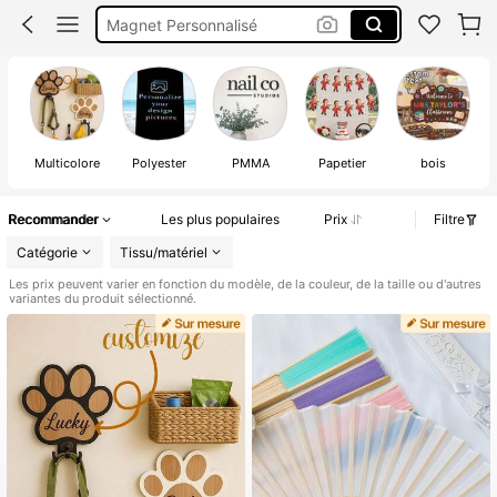
Drapeau Personnalisable
Logos Personnalisée
Drapeau Personnalisé
P
Multicolore
Polyester
PMMA
Papetier
bois
Recommander
Les plus populaires
Prix
Filtre
Catégorie
Tissu/matériel
Les prix peuvent varier en fonction du modèle, de la couleur, de la taille ou d'autres
variantes du produit sélectionné.