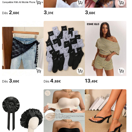
2
3
3
Dès
,68€
,31€
,68€
3
4
13
Dès
,68€
Dès
,88€
,49€