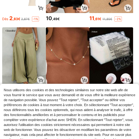
2
10
11
Dès
,83€
,49€
,61€
2,87€
11,85€
-1%
-2%
21
3
3
Nous utilisons des cookies et des technologies similaires sur notre site web afin de
,27€
,71€
,38€
vous fournir le service que vous avez demandé et de vous offrir la meilleure expérience
de navigation possible. Vous pouvez "Tout rejeter", "Tout accepter" ou définir vos
préférences de cookies à tout moment à votre choix. En sélectionnant "Tout accepter",
nous définirons tous les cookies optionnels, qui nous aident à analyser le trafic, à offrir
des fonctionnalités améliorées et à personnaliser le contenu et les publicités pour
compléter votre expérience d'achat avec SHEIN. En sélectionnant "Tout rejeter", vous
autorisez l'utilisation des cookies strictement nécessaires qui permettent à notre site
web de fonctionner. Vous pouvez les désactiver en modifiant les paramètres de votre
navigateur, mais cela peut affecter le fonctionnement du site web. Pour en savoir plus