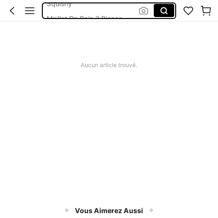
Maillot De Bain 2 Pieces
Robes Femme été
Short Femme été
Chaussettes De Noël Personnalisé
Aucun article trouvé.
Vous Aimerez Aussi