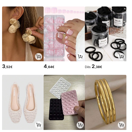
3
4
2
,52€
,64€
Dès
,38€