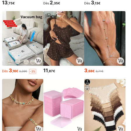
13
2
3
,75€
Dès
,35€
Dès
,13€
3
11
3
Dès
,16€
,87€
,68€
3,26€
3,71€
-3%