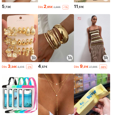
5
2
11
,73€
Dès
,65€
,51€
2,68€
-1%
3
4
9
Dès
,34€
,57€
Dès
,31€
3,41€
27,99€
-2%
-66%