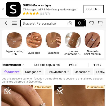
Bijoux Argent 925 Certifié
SHEIN-Mode en ligne
×
Collier Personnalisé
OBTENIR
Téléchargez l'APP & bénéficiez plus d'avantages !
(18,717)
Bracelet Personnalisé
Collier Prénom Argent 925
Collier Prénom Homme
Bijoux Argent 925 Certifié
Argent sterling
Journée
Fête de la
Quotidien
Vacances
925
commémorati
Saint-Valentin
ve
personnalisée
Recommander
Les plus populaires
Prix
Filtre
Catégorie
Tissu/matériel
Occasion
Festiva
Les prix peuvent varier en fonction du modèle, de la couleur, de la taille ou d'autres
variantes du produit sélectionné.