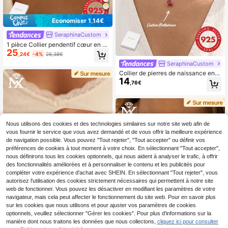
Économiser 1,14€
SeraphinaCustom
1 pièce Collier pendentif cœur en zi
25
rcone avec nom personnalisé en ar
,24€
-4%
26,38€
gent 925, accessoire élégant et rom
SeraphinaCustom
antique de style bohème, convient
pour la Saint-Valentin, l'anniversair
Collier de pierres de naissance en f
14
e, l'anniversaire de mariage, la remi
orme de larme en argent sterling 92
,76€
se des diplômes, Noël, en tant que c
5, personnalisable. Bijou personnali
adeau haut de gamme pour l'amour
sé, cadeau élégant convenant pour
eux et la mère
la fête des mères, la Saint-Valentin,
l'anniversaire, l'anniversaire de mari
age, la remise des diplômes, Noël et
autres occasions. Un choix exquis à
Nous utilisons des cookies et des technologies similaires sur notre site web afin de
offrir à votre être cher ou à votre mè
vous fournir le service que vous avez demandé et de vous offrir la meilleure expérience
re.
de navigation possible. Vous pouvez "Tout rejeter", "Tout accepter" ou définir vos
préférences de cookies à tout moment à votre choix. En sélectionnant "Tout accepter",
nous définirons tous les cookies optionnels, qui nous aident à analyser le trafic, à offrir
des fonctionnalités améliorées et à personnaliser le contenu et les publicités pour
compléter votre expérience d'achat avec SHEIN. En sélectionnant "Tout rejeter", vous
autorisez l'utilisation des cookies strictement nécessaires qui permettent à notre site
web de fonctionner. Vous pouvez les désactiver en modifiant les paramètres de votre
navigateur, mais cela peut affecter le fonctionnement du site web. Pour en savoir plus
sur les cookies que nous utilisons et pour ajuster vos paramètres de cookies
optionnels, veuillez sélectionner "Gérer les cookies". Pour plus d'informations sur la
1
manière dont nous traitons les données que nous collectons,
cliquez ici pour consulter
SeraphinaCustom